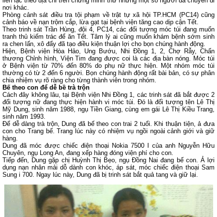
liên lạc theo địa chỉ trên chứng minh thư nhưng một số người đã chuyển đi
nơi khác.
Phòng cảnh sát điều tra tội phạm về trật tự xã hội TP.HCM (PC14) cũng
cảnh báo về nạn trộm cắp, lừa gạt tại bệnh viện tăng cao dịp cận Tết.
Theo trinh sát Trần Hùng, đội 4, PC14, các đối tượng móc túi đang muốn
tranh thủ kiếm trác để ăn Tết. Tâm lý ai cũng muốn khám bệnh sớm sinh
ra chen lấn, xô đẩy đã tạo điều kiện thuận lợi cho bọn chúng hành động.
Hiện, Bệnh viện Hòa Hảo, Ung Bướu, Nhi Đồng 1, 2, Chợ Rẫy, Chấn
thương Chỉnh hình, Viện Tim đang được coi là các địa bàn nóng. Móc túi
ở Bệnh viện từ 70% đến 80% do phụ nữ thực hiện. Một nhóm móc túi
thường có từ 2 đến 6 người. Bọn chúng hành động rất bài bản, có sự phân
chia nhiệm vụ rõ ràng cho từng thành viên trong nhóm.
Bế theo con để dễ bề trà trộn
Cách đây không lâu, tại Bệnh viện Nhi Đồng 1, các trinh sát đã bắt được 2
đối tượng nữ đang thực hiện hành vi móc túi. Đó là đối tượng tên Lê Thị
Mỹ Dung, sinh năm 1988, ngụ Tiền Giang, cùng em gái Lê Thị Kiều Trang,
sinh năm 1993.
Để dễ dàng trà trộn, Dung đã bế theo con trai 2 tuổi. Khi thuận tiện, ả đưa
con cho Trang bế. Trang lúc này có nhiệm vụ ngồi ngoài cảnh giới và giữ
hàng.
Dung đã móc được chiếc điện thoại Nokia 7500 I của anh Nguyễn Hữu
Chuyên, ngụ Long An, đang xếp hàng đóng viện phí cho con.
Tiếp đến, Dung gặp chị Huỳnh Thị Bẹo, ngụ Đồng Nai đang bế con. Ả lợi
dụng nạn nhân mải dỗ dành con khóc, áp sát, móc chiếc điện thoại Sam
Sung i 700. Ngay lúc này, Dung đã bị trinh sát bắt quả tang và giữ lại.