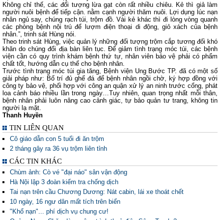
Không chỉ thế, các đối tượng lừa gạt còn rất nhiều chiêu. Kẻ thì giả làm
người nuôi bệnh để tiếp cận. nằm cạnh người thăm nuôi. Lợi dụng lúc nạn
nhân ngủ say, chúng rạch túi, trộm đồ. Vài kẻ khác thì đi lòng vòng quanh
các phòng bệnh nội trú để lượm điện thoại di động, giỏ xách của bệnh
nhân.”, trinh sát Hùng nói.
Theo trinh sát Hùng, việc quản lý những đối tượng trộm cắp tương đối khó
khăn do chúng đổi địa bàn liên tục. Để giảm tình trạng móc túi, các bệnh
viện cần có quy trình khám bệnh thứ tự, nhân viên bảo vệ phải có phẩm
chất tốt, hướng dẫn cụ thể cho bệnh nhân.
Trước tình trạng móc túi gia tăng, Bệnh viện Ung Bước TP. đã có một số
giải pháp như: Bố trí đủ ghế đá để bệnh nhân ngồi chờ, ký hợp đồng với
công ty bảo vệ, phối hợp với công an quận xử lý an ninh trước cổng, phát
loa cảnh báo nhiều lần trong ngày…Tuy nhiên, quan trọng nhất mỗi thân,
bệnh nhân phải luôn nâng cao cảnh giác, tự bảo quản tư trang, không tin
người lạ mặt.
Thanh Huyền
TIN LIÊN QUAN
Cô giáo dẫn con 5 tuổi đi ăn trộm
2 tháng gây ra 36 vụ trộm liên tỉnh
CÁC TIN KHÁC
Chùm ảnh: Cò vé "đại náo" sân vận động
Hà Nội lập 3 đoàn kiểm tra chống dịch
Tai nạn trên cầu Chương Dương: Nát cabin, lái xe thoát chết
10 ngày, 16 ngư dân mất tích trên biển
"Khổ nạn"... phí dịch vụ chung cư!