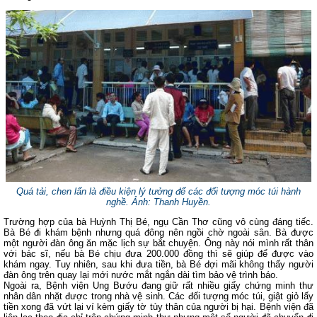
Quá tải, chen lấn là điều kiện lý tưởng để các đối tượng móc túi hành
nghề. Ảnh: Thanh Huyền.
Trường hợp của bà Huỳnh Thị Bé, ngụ Cần Thơ cũng vô cùng đáng tiếc.
Bà Bé đi khám bệnh nhưng quá đông nên ngồi chờ ngoài sân. Bà được
một người đàn ông ăn mặc lịch sự bắt chuyện. Ông này nói mình rất thân
với bác sĩ, nếu bà Bé chịu đưa 200.000 đồng thì sẽ giúp để
được vào
khám ngay. Tuy nhiên, sau khi đưa tiền, bà Bé đợi mãi không thấy người
đàn ông trên quay lại mới nước mắt ngắn dài tìm bảo vệ trình báo.
Ngoài ra, Bệnh viện Ung Bướu đang giữ rất nhiều giấy chứng minh thư
nhân dân nhặt được trong nhà vệ sinh. Các đối tượng móc túi, giật giỏ lấy
tiền xong đã vứt lại ví kèm giấy tờ tùy thân của người bị hại. Bệnh viện đã