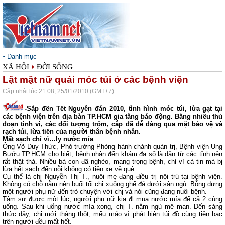
Danh mục
XÃ HỘI
ĐỜI SỐNG
Lật mặt nữ quái móc túi ở các bệnh viện
Cập nhật lúc 21:08, 25/01/2010 (GMT+7)
-Sắp đến Tết Nguyên đán 2010, tình hình móc túi, lừa gạt tại
các bệnh viện trên địa bàn TP.HCM gia tăng báo động. Bằng nhiều thủ
đoạn tinh vi, các đối tượng trộm, cắp đã dễ dàng qua mặt bảo vệ và
rạch túi, lừa tiền của người thân bệnh nhân.
Mất sạch chỉ vì…ly nước mía
Ông Võ Duy Thức, Phó trưởng Phòng hành chánh quản trị, Bệnh viện Ung
Bướu TP.HCM cho biết, bệnh nhân đến khám đa số là dân từ các tỉnh nên
rất thật thà. Nhiều bà con đã nghèo, mang trọng bệnh, chỉ vì cả tin mà bị
lừa hết sạch đến nỗi không có tiền xe về quê.
Cụ thể là chị Nguyễn Thị T., nuôi mẹ đang điều trị nội trú tại bệnh viện.
Không có chỗ nằm nên buổi tối chị xuống ghế đá dưới sân ngủ. Bỗng dưng
một người phụ nữ đến trò chuyện với chị và nói cũng đang nuôi bệnh.
Tâm sự được một lúc, người phụ nữ kia đi mua nước mía để cả 2 cùng
uống. Sau khi uống nước mía xong, chị T. nằm ngủ mê man. Đến sáng
thức dậy, chị mới thảng thốt, mếu máo vì phát hiện túi đồ cùng tiền bạc
trên người đều mất hết.