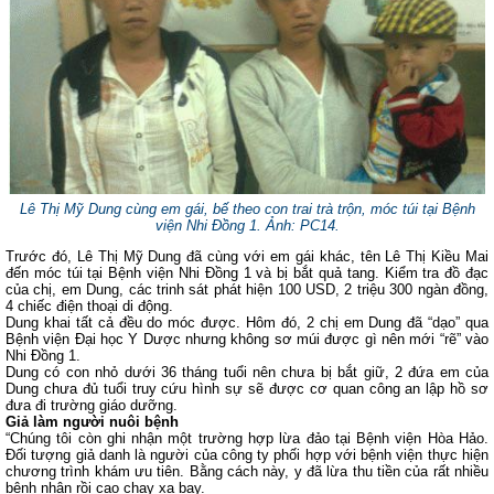
Lê Thị Mỹ Dung cùng em gái, bế theo con trai trà trộn, móc túi tại Bệnh
viện Nhi Đồng 1. Ảnh: PC14.
Trước đó, Lê Thị Mỹ Dung đã cùng với em gái khác, tên Lê Thị Kiều Mai
đến móc túi tại Bệnh viện Nhi Đồng 1 và bị bắt quả tang. Kiểm tra đồ đạc
của chị, em Dung, các trinh sát phát hiện 100 USD, 2 triệu 300 ngàn đồng,
4 chiếc điện thoại di động.
Dung khai tất cả đều do móc được. Hôm đó, 2 chị em Dung đã “dạo” qua
Bệnh viện Đại học Y Dược nhưng không sơ múi được gì nên mới “rẽ” vào
Nhi Đồng 1.
Dung có con nhỏ dưới 36 tháng tuổi nên chưa bị bắt giữ, 2 đứa em của
Dung chưa đủ tuổi truy cứu hình sự sẽ được cơ quan công an lập hồ sơ
đưa đi trường giáo dưỡng.
Giả làm người nuôi bệnh
“Chúng tôi còn ghi nhận một trường hợp lừa đảo tại Bệnh viện Hòa Hảo.
Đối tượng giả danh là người của công ty phối hợp với bệnh viện thực hiện
chương trình khám ưu tiên. Bằng cách này, y đã lừa thu tiền của rất nhiều
bệnh nhân rồi cao chạy xa bay.