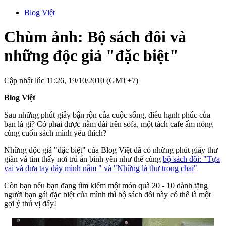
Blog Việt
Chùm ảnh: Bộ sách đôi và
những độc giả "đặc biệt"
Cập nhật lúc 11:26, 19/10/2010 (GMT+7)
Blog Việt
Sau những phút giây bận rộn của cuộc sống, điều hạnh phúc của
bạn là gì? Có phải được nằm dài trên sofa, một tách cafe ấm nóng
cùng cuốn sách mình yêu thích?
Những độc giả "đặc biệt" của Blog Việt đã có những phút giây thư
giãn và tìm thấy nơi trú ẩn bình yên như thế cùng
bộ sách đôi: "Tựa
vai và đưa tay đây mình nắm " và "Những lá thư trong chai"
Còn bạn nếu bạn đang tìm kiếm một món quà 20 - 10 dành tặng
người bạn gái đặc biệt của mình thì bộ sách đôi này có thể là một
gợi ý thú vị đấy!