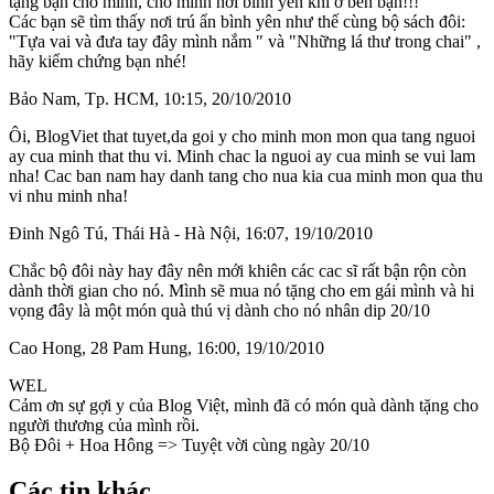
tặng bạn cho mình, cho mình nơi bình yên khi ở bên bạn!!!
Các bạn sẽ tìm thấy nơi trú ẩn bình yên như thế cùng bộ sách đôi:
"Tựa vai và đưa tay đây mình nắm " và "Những lá thư trong chai" ,
hãy kiểm chứng bạn nhé!
Bảo Nam
, Tp. HCM, 10:15, 20/10/2010
Ôi, BlogViet that tuyet,da goi y cho minh mon mon qua tang nguoi
ay cua minh that thu vi. Minh chac la nguoi ay cua minh se vui lam
nha! Cac ban nam hay danh tang cho nua kia cua minh mon qua thu
vi nhu minh nha!
Đinh Ngô Tú
, Thái Hà - Hà Nội, 16:07, 19/10/2010
Chắc bộ đôi này hay đây nên mới khiên các cac sĩ rất bận rộn còn
dành thời gian cho nó. Mình sẽ mua nó tặng cho em gái mình và hi
vọng đây là một món quà thú vị dành cho nó nhân dip 20/10
Cao Hong
, 28 Pam Hung, 16:00, 19/10/2010
WEL
Cảm ơn sự gợi y của Blog Việt, mình đã có món quà dành tặng cho
người thương của mình rồi.
Bộ Đôi + Hoa Hông => Tuyệt vời cùng ngày 20/10
Các tin khác