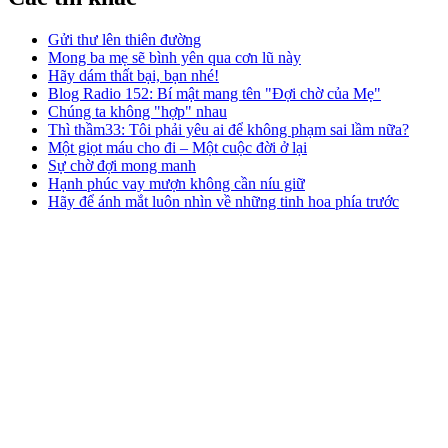
Gửi thư lên thiên đường
Mong ba mẹ sẽ bình yên qua cơn lũ này
Hãy dám thất bại, bạn nhé!
Blog Radio 152: Bí mật mang tên "Đợi chờ của Mẹ"
Chúng ta không "hợp" nhau
Thì thầm33: Tôi phải yêu ai để không phạm sai lầm nữa?
Một giọt máu cho đi – Một cuộc đời ở lại
Sự chờ đợi mong manh
Hạnh phúc vay mượn không cần níu giữ
Hãy để ánh mắt luôn nhìn về những tinh hoa phía trước