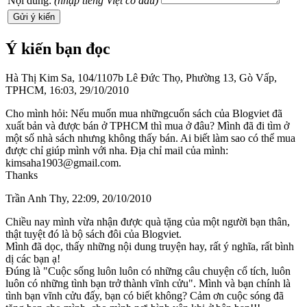
Nội dung:
(nhập tiếng Việt có dấu)
Ý kiến bạn đọc
Hà Thị Kim Sa
, 104/1107b Lê Đức Thọ, Phường 13, Gò Vấp,
TPHCM, 16:03, 29/10/2010
Cho mình hỏi: Nếu muốn mua nhữngcuốn sách của Blogviet đã
xuất bản và được bán ở TPHCM thì mua ở đâu? Mình đã đi tìm ở
một số nhà sách nhưng không thấy bán. Ai biết làm sao có thể mua
được chỉ giúp mình với nha. Địa chỉ mail của mình:
kimsaha1903@gmail.com.
Thanks
Trần Anh Thy
, 22:09, 20/10/2010
Chiều nay mình vừa nhận được quà tặng của một người bạn thân,
thật tuyệt đó là bộ sách đôi của Blogviet.
Mình đã dọc, thấy những nội dung truyện hay, rất ý nghĩa, rất bình
dị các bạn ạ!
Đúng là "Cuộc sống luôn luôn có những câu chuyện cổ tích, luôn
luôn có những tình bạn trở thành vĩnh cửu". Mình và bạn chính là
tình bạn vĩnh cửu đấy, bạn có biết không? Cảm ơn cuộc sóng đã