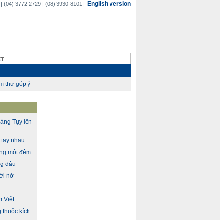
English version
(04) 3772-2729 | (08) 3930-8101 |
ET
àng Tụy lên
n tay nhau
ong một đêm
ng dâu
ới nở
m Việt
 thuốc kích