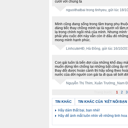
cười với chúng ta
nguoithatbai trong tinhyeu
, gửi lúc 18/
Mình cũng đang sống trong tâm trạng phụ thu
đáng tiếc thay chồng mình lại là người vô tâm
lạ trong chính ngôi nhà của mình. Nhưng mình
phải yêu cuộc đời này vẫn còn ở đâu đó nhữn
mong mình hạnh phúc.
LinhcuteHĐ
, Hà Đông, gửi lúc 16/10/2
Con gái luôn là bến đợi của những khổ đau mà.
muốn đứng lên chống lại những bất công ấy n
thay đổi được hoàn cảnh thì hãy sống theo hoà
nước của đời người con gái ta đi qua sẽ bớt đ
Nguyễn Thị Thim
, Xuân Trường_Nam Địn
Trang trước
1
2
3
TIN KHÁC
TIN KHÁC CỦA 'KẾT NỐI BẠN
Hãy dám thất bại, bạn nhé!
Hãy để ánh mắt luôn nhìn về những tinh hoa 