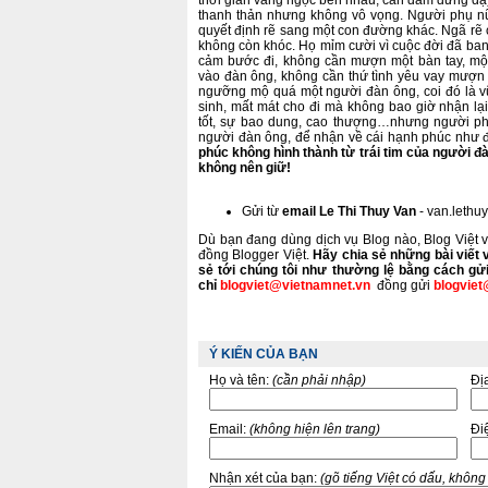
thời gian vàng ngọc bên nhau, can đảm đứng dậ
thanh thản nhưng không vô vọng. Người phụ nữ r
quyết định rẽ sang một con đường khác. Ngã rẽ 
không còn khóc. Họ mỉm cười vì cuộc đời đã ban
cảm bước đi, không cần mượn một bàn tay, mộ
vào đàn ông, không cần thứ tình yêu vay mượn tr
ngưỡng mộ quá một người đàn ông, coi đó là vũ 
sinh, mất mát cho đi mà không bao giờ nhận l
tốt, sự bao dung, cao thượng…nhưng người phụ
người đàn ông, để nhận về cái hạnh phúc như
phúc không hình thành từ trái tim của người đ
không nên giữ!
Gửi từ
email Le Thi Thuy Van
- van.leth
Dù bạn đang dùng dịch vụ Blog nào, Blog Việt
đồng Blogger Việt.
Hãy chia sẻ những bài viết 
sẻ tới chúng tôi như thường lệ bằng cách gử
chỉ
blogviet@vietnamnet.vn
đồng gửi
blogviet
Ý KIẾN CỦA BẠN
Họ và tên:
(cần phải nhập)
Đị
Email:
(không hiện lên trang)
Điê
Nhận xét của bạn:
(gõ tiếng Việt có dấu, khôn