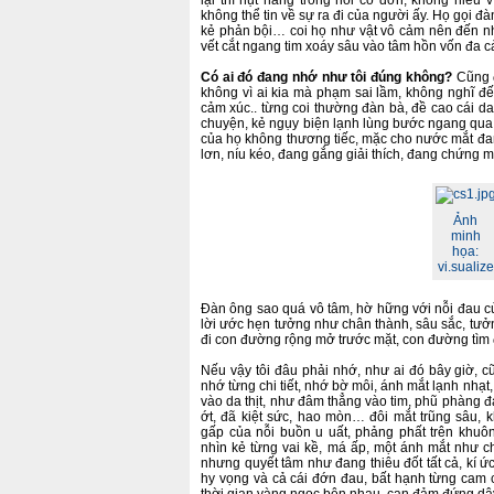
lại thì hụt hẫng trong nỗi cô đơn, không hiểu vì
không thể tin về sự ra đi của người ấy. Họ gọi đàn
kẻ phản bội… coi họ như vật vô cảm nên đến nh
vết cắt ngang tim xoáy sâu vào tâm hồn vốn đa 
Có ai đó đang nhớ như tôi đúng không?
Cũng đ
không vì ai kia mà phạm sai lầm, không nghĩ đế
cảm xúc.. từng coi thường đàn bà, đề cao cái da
chuyện, kẻ ngụy biện lạnh lùng bước ngang qua
của họ không thương tiếc, mặc cho nước mắt đa
lơn, níu kéo, đang gắng giải thích, đang chứng mì
Ảnh
minh
họa:
vi.sualize
Đàn ông sao quá vô tâm, hờ hững với nỗi đau c
lời ước hẹn tưởng như chân thành, sâu sắc, tư
đi con đường rộng mở trước mặt, con đường tìm đ
Nếu vậy tôi đâu phải nhớ, như ai đó bây giờ, 
nhớ từng chi tiết, nhớ bờ môi, ánh mắt lạnh nhạt
vào da thịt, như đâm thẳng vào tim, phũ phàng
ớt, đã kiệt sức, hao mòn… đôi mắt trũng sâu,
gấp của nỗi buồn u uất, phảng phất trên khuô
nhìn kẻ từng vai kề, má ấp, một ánh mắt như c
nhưng quyết tâm như đang thiêu đốt tất cả, kí ức,
hy vọng và cả cái đớn đau, bất hạnh từng cam