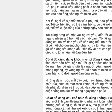
gái, những người vợ hết lòng vì cái nghĩa yêu t
cả từ niềm vui, sở thích đến thói quen, tính các
Cái phụ thuộc ở đây không phải là hoàn toàn nh
kém cỏi, hiền lành và an phận…mà ở đây tôi nh
xúc vào đàn ông, vào người mình yêu.
Khi tôi nghĩ về sự mất mát của phụ nữ, bao gồ
vợ. Tôi có thể hiểu, có thể cảm thông, có thể rơi 
đó, biết về cuộc sống của những ngày sau chia ta
Tôi cũng từng có một vài người yêu, đến rồi đi 
ngang nhiên giũ bỏ một cách vô cảm. Tôi lẽ ra
đắng khi nói về tình yêu về đàn ông nếu như tôi 
ủi về một chữ duyên, chữ phận chưa tới. Và nếu 
gã đàn ông sở khanh đầu tiên lấy đi đời con gái
gieo cho tôi nhiều nỗi đau đến thế.
Có ai đó cũng đang khóc như tôi đúng không
tình cảm: oán hờn, hận thù rồi lại tự trách bản 
đủ nghị lực cố gắng giữ lấy người yêu, người
mong ngóng, hy vọng người đó nhận ra mình đa
bản thân chờ đợi người đàn ông trở lại.
Những đêm nước mắt đầy vơi, hay những đêm kh
chửi rủa, chia sẻ một cách khinh bỉ với người t
khi phải đối diện về thực tại. Hay tiếp tục tưởng
cuộc sống lứa đôi, về tháng ngày hạnh phúc.
Có ai đó đang đau khổ như tôi đúng không?
Sau
yêu, một tình cảm thiêng liêng nhất mà luôn nghĩ
nhưng cuối cùng lại là sự chia ly, mà giữa kẻ ở
trống rỗng, cả hai như rơi xuống vực thẳm, ng