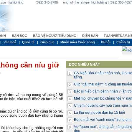
_skype_highlighting (092) 345-7788 end_of_the_skype_highlighting | (091) 356-4657 | 
ẢNH
BẠN ĐỌC
BẢO VỆ NGƯỜI TIÊU DÙNG
DIỄN ĐÀN
TUANVIETNAM.N
Văn hoá
Quốc tế
Giáo dục
Muôn màu Cuộc sống
Xã hội
Chính trị
hông cần níu giữ
ĐỌC NHIỀU NHẤT
)
GS.Ngô Bảo Châu nhận nhà, GS.Ho
tiếng
Clip "gái mại dâm": 5 công an truyề
Bác sĩ hiếp dâm bệnh nhân 7 lần tr
ấy cô đơn và hoang mang vô cùng? Sẽ
Mệt mỏi chuyện bố chồng "để ý" nà
ừa ân hận, vừa nuối tiếc? Và hơn hết sẽ
Chiêm ngưỡng cây hoa trăm năm m
mặc dù chẳng có lỗi lầm cũng bị bỏ rơi,
Lá thư gửi người đàn bà 15 tuổi
ột cuộc sống buồn đau hay những tháng
Bỏng mắt với "cảnh nóng" trong phi
Vợ "quen mui", chồng cắn răng dùng
và tôi khóc thay cho họ những người con
dục