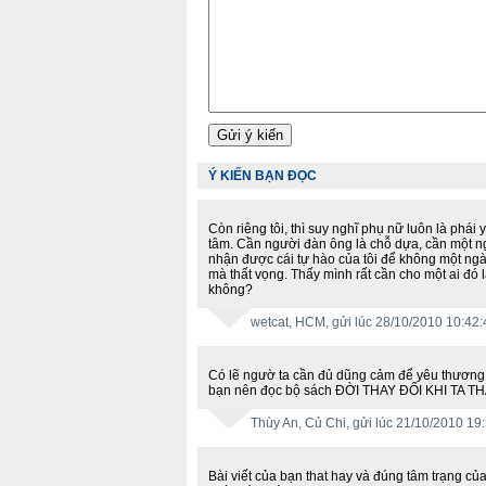
Ý KIẾN BẠN ĐỌC
Còn riêng tôi, thì suy nghĩ phụ nữ luôn là phái
tâm. Cần người đàn ông là chỗ dựa, cần một n
nhận được cái tự hào của tôi để không một ngày
mà thất vọng. Thấy mình rất cần cho một ai đó l
không?
wetcat
, HCM, gửi lúc 28/10/2010 10:42:
Có lẽ ngườ ta cần đủ dũng cảm để yêu thương
bạn nên đọc bộ sách ĐỜI THAY ĐỔI KHI TA TH
Thùy An
, Củ Chi, gửi lúc 21/10/2010 19
Bài viết của bạn that hay và đúng tâm trạng củ