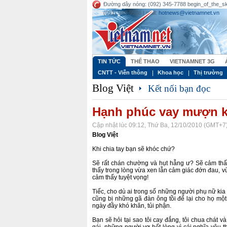
Đường dây nóng: (092) 345-7788 begin_of_the
(091) 949-9936 | mail:
hotnews@vietnamnet.vn
TIN TỨC
THỂ THAO
VIETNAMNET 3G
CNTT - Viễn thông
Khoa học
Thị trường
Blog Việt
Kết nối bạn đọc
Hạnh phúc vay mượn k
Cập nhật lúc 09:12, Thứ Ba, 12/10/2010 (GMT+7
Blog Việt
Khi chia tay bạn sẽ khóc chứ?
Sẽ rất chán chường và hụt hẫng ư? Sẽ cảm th
thấy trong lòng vừa xen lẫn cảm giác đớn đau, v
cảm thấy tuyệt vọng!
Tiếc, cho dù ai trong số những người phụ nữ kia 
cũng bị những gã đàn ông tồi để lại cho họ m
ngày đầy khó khăn, tủi phận.
Bạn sẽ hỏi tại sao tôi cay đắng, tôi chua chát 