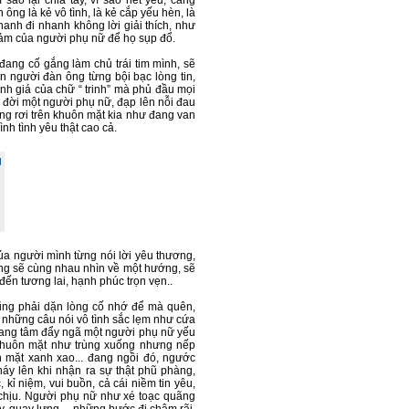
 sao lại chia tay, vì sao hết yêu, càng
 ông là kẻ vô tình, là kẻ cắp yếu hèn, là
anh đi nhanh không lời giải thích, như
cảm của người phụ nữ để họ sụp đổ.
ang cố gắng làm chủ trái tim mình, sẽ
n người đàn ông từng bội bạc lòng tin,
nh giá của chữ “ trinh” mà phủ đầu mọi
 đời một người phụ nữ, đạp lên nỗi đau
ng rơi trên khuôn mặt kia như đang van
nh tình yêu thật cao cả.
ủa người mình từng nói lời yêu thương,
ởng sẽ cùng nhau nhìn về một hướng, sẽ
ến tương lai, hạnh phúc trọn vẹn..
cũng phải dặn lòng cố nhớ để mà quên,
, những câu nói vô tình sắc lẹm như cứa
 đang tâm đẩy ngã một người phụ nữ yếu
 khuôn mặt như trùng xuống nhưng nếp
n mặt xanh xao... đang ngồi đó, ngước
háy lên khi nhận ra sự thật phũ phàng,
 kỉ niệm, vui buồn, cả cái niềm tin yêu,
 chịu. Người phụ nữ như xé toạc quãng