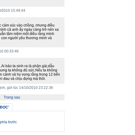
10/2010 15:49:44
ộc cảm xúc vào chồng, nhưng điều
,mình cả anh ấy ngày càng trở nên xa
 vẫn tâm niệm một điều rằng mình
g con người yêu thương mình và
010 00:33:46
Ai bảo ta sinh ra là phận gái,dẫu
hưng ta không đủ sức.Nếu ta không
n cảnh và hy vọng rằng trong 12 bến
ớn đau và chịu đựng mà thôi.
h, gửi lúc 14/10/2010 23:22:36
Trang sau
 ĐỌC'
phía trước