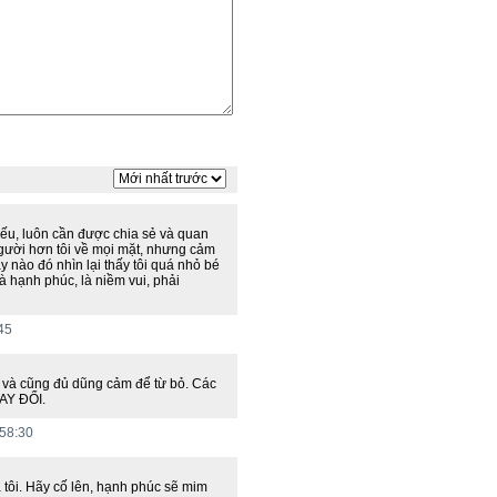
 yếu, luôn cần được chia sẻ và quan
gười hơn tôi về mọi mặt, nhưng cảm
 nào đó nhìn lại thấy tôi quá nhỏ bé
à hạnh phúc, là niềm vui, phải
45
 và cũng đủ dũng cảm để từ bỏ. Các
AY ĐỔI.
:58:30
a tôi. Hãy cố lên, hạnh phúc sẽ mim