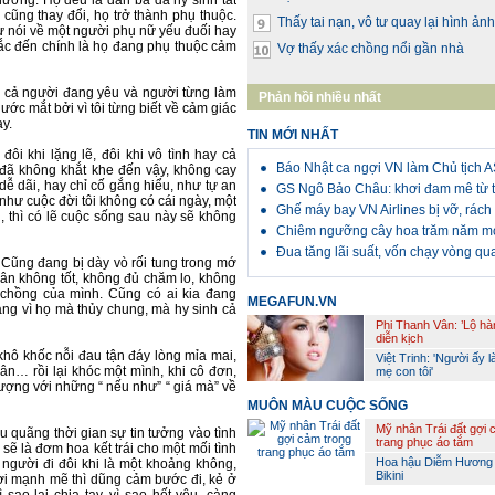
hương. Họ đều là đàn bà đã hy sinh tất
h cũng thay đổi, họ trở thành phụ thuộc.
Thấy tai nạn, vô tư quay lại hình ảnh
ư nói về một người phụ nữ yếu đuối hay
ắc đến chính là họ đang phụ thuộc cảm
Vợ thấy xác chồng nổi gần nhà
m cả người đang yêu và người từng làm
Phản hồi nhiều nhất
nước mắt bởi vì tôi từng biết về cảm giác
y.
TIN MỚI NHẤT
đôi khi lặng lẽ, đôi khi vô tình hay cả
Báo Nhật ca ngợi VN làm Chủ tịch
 đã không khắt khe đến vậy, không cay
dễ dãi, hay chỉ cố gắng hiểu, như tự an
GS Ngô Bảo Châu: khơi đam mê từ t
như cuộc đời tôi không có cái ngày, một
Ghế máy bay VN Airlines bị vỡ, rách
, thì có lẽ cuộc sống sau này sẽ không
Chiêm ngưỡng cây hoa trăm năm m
Đua tăng lãi suất, vốn chạy vòng q
?
Cũng đang bị dày vò rối tung trong mớ
thân không tốt, không đủ chăm lo, không
 chồng của mình. Cũng có ai kia đang
MEGAFUN.VN
ng vì họ mà thủy chung, mà hy sinh cả
Phi Thanh Vân: ’Lộ hà
diễn kịch
ô khốc nỗi đau tận đáy lòng mỉa mai,
Việt Trinh: 'Người ấy l
hân… rồi lại khóc một mình, khi cô đơn,
mẹ con tôi'
 tượng với những “ nếu như” “ giá mà” về
MUÔN MÀU CUỘC SỐNG
Mỹ nhân Trái đất gợi 
 quãng thời gian sự tin tưởng vào tình
trang phục áo tắm
 sẽ là đơm hoa kết trái cho một mối tình
Hoa hậu Diễm Hương
 người đi đôi khi là một khoảng không,
Bikini
ười mạnh mẽ thì dũng cảm bước đi, kẻ ở