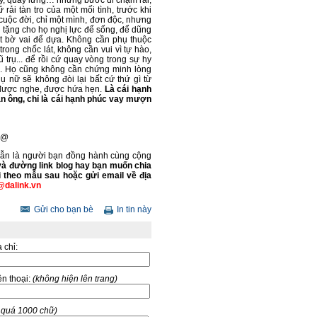
y, quay lưng… những bước đi chậm rãi,
ải tàn tro của một mối tình, trước khi
cuộc đời, chỉ một mình, đơn độc, nhưng
 tặng cho họ nghị lực để sống, để dũng
t bờ vai để dựa. Không cần phụ thuộc
ong chốc lát, không cần vui vì tự hào,
trụ... để rồi cứ quay vòng trong sự hy
ại. Họ cũng không cần chứng minh lòng
 nữ sẽ không đòi lại bất cứ thứ gì từ
 được nghe, được hứa hẹn.
Là cái hạnh
àn ông, chỉ là cái hạnh phúc vay mượn
uy@
 vẫn là người bạn đồng hành cùng cộng
và đường link blog hay bạn muốn chia
i theo mẫu sau hoặc gửi email về địa
@dalink.vn
Gửi cho bạn bè
In tin này
a chỉ:
̣n thoại:
(không hiện lên trang)
g quá 1000 chữ)