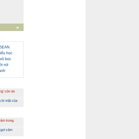
 ASEAN
iểu học
 vỏ bọc
ới nở
uanh
ng’ còn do
à bí mật của
cảm trong
 gợi cảm