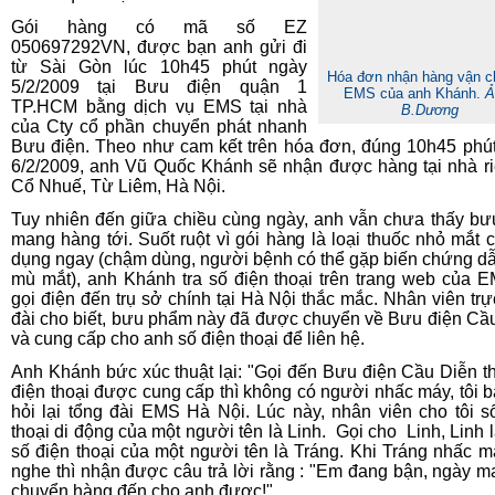
Gói hàng có mã số EZ
050697292VN, được bạn anh gửi đi
từ Sài Gòn lúc 10h45 phút ngày
Hóa đơn nhận hàng vận 
5/2/2009 tại Bưu điện quận 1
EMS của anh Khánh.
Ả
TP.HCM bằng dịch vụ EMS tại nhà
B.Dương
của Cty cổ phần chuyển phát nhanh
Bưu điện. Theo như cam kết trên hóa đơn, đúng 10h45 phú
6/2/2009, anh Vũ Quốc Khánh sẽ nhận được hàng tại nhà r
Cổ Nhuế, Từ Liêm, Hà Nội.
Tuy nhiên đến giữa chiều cùng ngày, anh vẫn chưa thấy bư
mang hàng tới. Suốt ruột vì gói hàng là loại thuốc nhỏ mắt 
dụng ngay (chậm dùng, người bệnh có thể gặp biến chứng d
mù mắt), anh Khánh tra số điện thoại trên trang web của 
gọi điện đến trụ sở chính tại Hà Nội thắc mắc. Nhân viên trự
đài cho biết, bưu phẩm này đã được chuyển về Bưu điện Cầ
và cung cấp cho anh số điện thoại để liên hệ.
Anh Khánh bức xúc thuật lại: "Gọi đến Bưu điện Cầu Diễn t
điện thoại được cung cấp thì không có người nhấc máy, tôi 
hỏi lại tổng đài EMS Hà Nội. Lúc này, nhân viên cho tôi s
thoại di động của một người tên là Linh. Gọi cho Linh, Linh l
số điện thoại của một người tên là Tráng. Khi Tráng nhấc m
nghe thì nhận được câu trả lời rằng : "Em đang bận, ngày m
chuyển hàng đến cho anh được!".