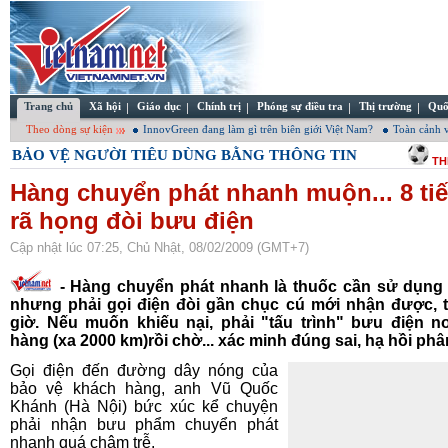
Trang chủ
Xã hội
Giáo dục
Chính trị
Phóng sự điều tra
Thị trường
Quố
Theo dòng sự kiện
InnovGreen đang làm gì trên biên giới Việt Nam?
Toàn cảnh v
BẢO VỆ NGƯỜI TIÊU DÙNG BẰNG THÔNG TIN
TH
Hàng chuyển phát nhanh muộn... 8 ti
rã họng đòi bưu điện
Cập nhật lúc 07:25, Chủ Nhật, 08/02/2009 (GMT+7)
-
Hàng chuyển phát nhanh là thuốc cần sử dụng 
nhưng phải gọi điện đòi gần chục cú mới nhận được, tr
giờ. Nếu muốn khiếu nại, phải "tấu trình" bưu điện n
hàng (xa 2000 km)rồi chờ... xác minh đúng sai, hạ hồi phâ
Gọi điện đến đường dây nóng của
bảo vệ khách hàng, anh Vũ Quốc
Khánh (Hà Nội) bức xúc kể chuyện
phải nhận bưu phẩm chuyển phát
nhanh quá chậm trễ.