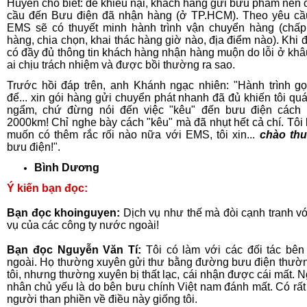
Huyền cho biết: để khiếu nại, khách hàng gửi bưu phẩm nên 
cầu đến Bưu điện đã nhận hàng (ở TP.HCM). Theo yêu cầ
EMS sẽ có thuyết minh hành trình vận chuyển hàng (chấ
hàng, chia chọn, khai thác hàng giờ nào, địa điểm nào). Khi 
có đầy đủ thông tin khách hàng nhận hàng muộn do lỗi ở khâ
ai chịu trách nhiệm và được bồi thường ra sao.
Trước hồi đáp trên, anh Khánh ngạc nhiên: "Hành trình gọ
để... xin gói hàng gửi chuyển phát nhanh đã đủ khiến tôi qu
ngẩm, chứ đừng nói đến việc "kêu" đến bưu điện cách 
2000km! Chỉ nghe bày cách "kêu" mà đã nhụt hết cả chí. Tôi
muốn có thêm rắc rối nào nữa với EMS, tôi xin...
chào th
bưu điện!".
Bình Dương
Ý kiến bạn đọc:
Bạn đọc khoinguyen:
Dịch vụ như thế mà đòi cạnh tranh vớ
vụ của các công ty nước ngoài!
Bạn đọc Nguyễn Văn Tí:
Tôi có làm với các đối tác bê
ngoài. Họ thường xuyên gửi thư bằng đường bưu điện thườ
tôi, nhưng thường xuyên bị thất lạc, cái nhận được cái mất. 
nhân chủ yếu là do bên bưu chính Việt nam đánh mất. Có rất
người than phiền về điều này giống tôi.