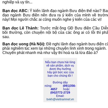
nghiệp và uy tín...
Bạn đọc ABC:
Ý kiến lãnh đạo ngành Bưu điện thế nào? Ba
đạo ngành Bưu điện nên đưa ra ý kiến của mình về trườ
này! Mọi người chắc ai cũng muốn nghe ý kiến của các vị!
Bạn đọc Lê Thành:
Trước mắt ông GĐ Bưu điện Cầu Diễn
bồi thường, còn chuyện nội bộ của các ông ai có lỗi thì phả
sau.
Bạn đọc uong (Hà Nội):
Đề nghị lãnh đạo ngành bưu điện c
phải nghiêm túc xem lại những chuyện lình xình trong ngành.
Chuyển phát nhanh mà như vậy thì hoá ra là lừa đảo à?
Nếu bạn chưa hài lòng
về sản phẩm, dịch vụ
được thụ hưởng
hãy gửi bức xúc của
bạn cho chúng tôi !
Đường dây
nóng:
(091)356-
4657
hoặc
(04)3772-2729
Email:
bvkh@vietnamnet.vn