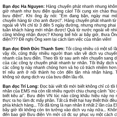
Bạn đọc Ha Nguyen:
Hàng chuyển phát nhanh nhung khô
giờ nhanh như bưu điện quảng cáo! Tôi cung xin chào th
bưu điện!". Khi ông ấy nói: "Em đang bận, ngày mai m
chuyển hàng từ cho anh được!". Hàng chuyển phát nhanh t
ngoài về VN chỉ từ 3 đến 5 ngày đường, nhưng nhưng phai
tuần khách hàng mới nhận được! Quà từ nước ngoài về nhi
cũng không nhận được? Khong biế hỏi ai bây giờ, thưa Ô
điện??? Đề nghị Ông xem lại cách làm việc của nhân viên!
Bạn đọc Đinh Đức Thanh Sơn:
Tôi cũng nhiều có một số l
vậy rồi, cũng thấy nhiều người than vãn về dịch vụ chuyể
nhanh của bưu điện. Theo tôi từ sau anh nên chuyển sang d
của các công ty chuyển phát nhanh tư nhân. Tôi thấy dịch 
các công ty này nhanh chóng hơn và họ có trách nhiệm hơn
trí nếu anh ở nội thành họ còn đến tận nhà nhận hàng. 
không sử dụng dịch vụ của bưu điện lâu rồi.
Bạn đọc Trí Long:
Đọc bài viết tôi mới biết không chỉ có tôi
nhân của EMS mà còn rất nhiều người chịu chung cảnh "tức
biết kêu ai". Bưu điện VN lúc nào cũng khẩu hiệu này nọ
thực ra họ làm đc mấy phần. Tất cả thiệt hại hay thiệt thòi đề
phía khách hàng... Tôi đã từng là nạn nhân ít nhất 2 lần của 
bây giờ tôi không còn tin tưởng vào dịch vụ này nữa... Khôn
đến bao giờ Bưu điện Vn mới có đc sự phục vụ một cách 