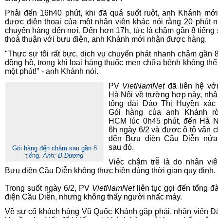
Phải đến 16h40 phút, khi đã quá suốt ruột, anh Khánh mớ
được điện thoại của một nhân viên khác nói rằng 20 phút 
chuyển hàng đến nơi. Đến hơn 17h, tức là chậm gần 8 tiếng 
thoả thuận với bưu điện, anh Khánh mới nhận được hàng.
"Thực sự tôi rất bực, dịch vụ chuyển phát nhanh chậm gần 8
đồng hồ, trong khi loại hàng thuốc men chữa bệnh không th
một phút!" - anh Khánh nói.
PV
VietNamNet
đã liên hệ v
Hà Nội về trường hợp này, nhâ
tổng đài Đào Thị Huyền xác
Gói hàng của anh Khánh rờ
HCM lúc 0h45 phút, đến Hà N
6h ngày 6/2 và được ô tô vận 
đến Bưu điện Cầu Diễn nửa 
sau đó.
Gói hàng đến chậm sau gần 8
tiếng.
Ảnh: B.Dương
Việc chậm trễ là do nhân vi
Bưu điện Cầu Diễn không thực hiện đúng thời gian quy định.
Trong suốt ngày 6/2, PV
VietNamNet
liên tục gọi đến tổng đ
điện Cầu Diễn, nhưng không thấy người nhấc máy.
Về sự cố khách hàng Vũ Quốc Khánh gặp phải, nhân viên Đ