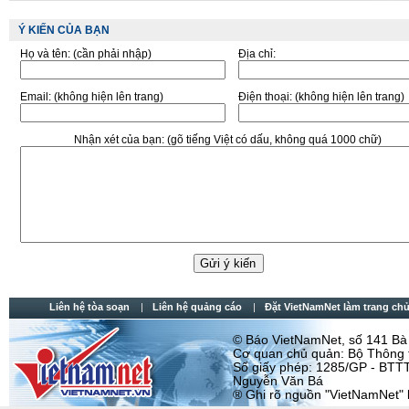
Ý KIẾN CỦA BẠN
Họ và tên:
(cần phải nhập)
Địa chỉ:
Email:
(không hiện lên trang)
Điện thoại:
(không hiện lên trang)
Nhận xét của bạn:
(gõ tiếng Việt có dấu, không quá 1000 chữ)
Liên hệ tòa soạn
Liên hệ quảng cáo
Đặt VietNamNet làm trang chu
© Báo VietNamNet, số 141 Bà T
Cơ quan chủ quản: Bộ Thông t
Số giấy phép: 1285/GP - BTTT
Nguyễn Văn Bá
® Ghi rõ nguồn "VietNamNet" khi