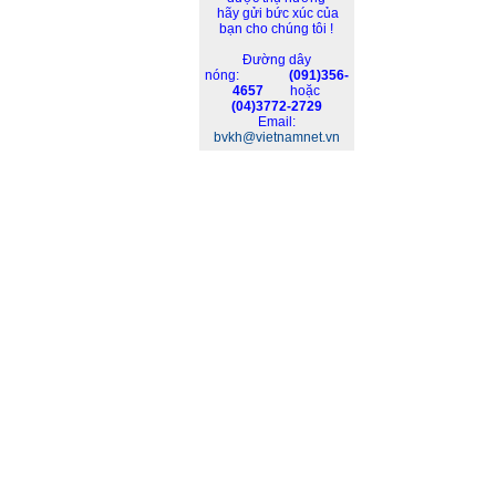
hãy gửi bức xúc của
bạn cho chúng tôi !
Đường dây
nóng:
(091)356-
4657
hoặc
(04)3772-2729
Email:
bvkh@vietnamnet.vn