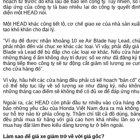
hoạch từ trước đó khá lâu để báo lên công ty. Tuy nhiên, số
đáp ứng của công ty là bao nhiêu lại do công ty quyết định
diện một HEAD nói.
Một HEAD khác cũng tiết lộ, cơ chế giao xe của nhà sản xuấ
tạo khó khăn cho đại lý.
"Ví dụ để được nhận khoảng 10 xe Air Blade hay Lead, chú
phải nhận đến vài chục xe khác các loại. Vì vậy, phải đẩy giá 
Blade và Lead để bù đắp cho các loại xe khác. Nếu cửa hà
những tháng ế ẩm không duy trì được số xe như đã đăng ký t
tháng tiếp theo công ty sẽ tự động cắt giảm số lượng xe cu
cho cửa hàng đó".
Vì vậy, hầu hết các cửa hàng đều phải có kế hoạch “bán cố” 
có thể tiếp tục lấy về số lượng xe như đăng ký, nếu khô
những tháng cao điểm sẽ không thể có đủ xe để đáp ứng nhu
Ngoài ra, các HEAD còn phải đầu tư nhiều vào cửa hàng 
bảo những yêu cầu của Honda Việt Nam đưa ra mà không
sự hỗ trợ nào từ phía công ty. Thậm chí tất cả đồ dùng, bản
đều phải mua từ hãng với giá cao hơn khá nhiều lần so v
mua hay đặt làm theo kiểu dáng tương tự ở bên ngoài.
Làm sao để giá xe giảm trở về với giá gốc?