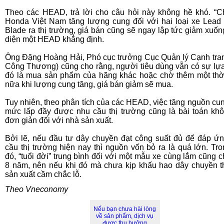
Theo các HEAD, trả lời cho câu hỏi này không hề khó. “C
Honda Việt Nam tăng lượng cung đối với hai loại xe Lead 
Blade ra thị trường, giá bán cũng sẽ ngay lập tức giảm xuống
diện một HEAD khẳng định.
Ông Đặng Hoàng Hải, Phó cục trưởng Cục Quản lý Cạnh tra
Công Thương) cũng cho rằng, người tiêu dùng vẫn có sự lự
đó là mua sản phẩm của hãng khác hoặc chờ thêm một thờ
nữa khi lượng cung tăng, giá bán giảm sẽ mua.
Tuy nhiên, theo phân tích của các HEAD, việc tăng nguồn cu
mức lấp đầy được nhu cầu thị trường cũng là bài toán kh
đơn giản đối với nhà sản xuất.
Bởi lẽ, nếu đầu tư dây chuyền đạt công suất đủ để đáp ứ
cầu thị trường hiện nay thì nguồn vốn bỏ ra là quá lớn. Tro
đó, “tuổi đời” trung bình đối với một mẫu xe cùng lắm cũng c
8 năm, nên nếu khi đó mà chưa kịp khấu hao dây chuyền t
sản xuất cầm chắc lỗ.
Theo Vneconomy
Nếu bạn chưa hài lòng
về sản phẩm, dịch vụ
được thụ hưởng