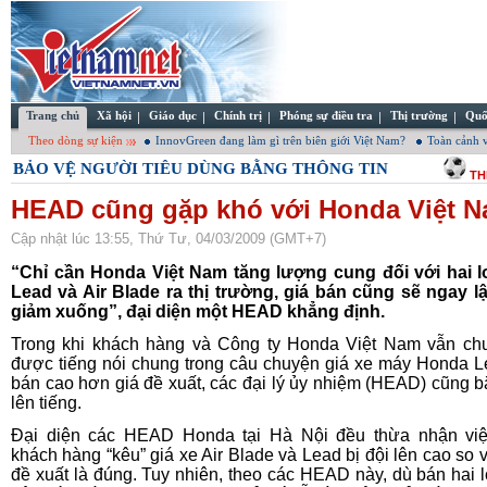
Trang chủ
Xã hội
Giáo dục
Chính trị
Phóng sự điều tra
Thị trường
Quố
Theo dòng sự kiện
InnovGreen đang làm gì trên biên giới Việt Nam?
Toàn cảnh v
BẢO VỆ NGƯỜI TIÊU DÙNG BẰNG THÔNG TIN
TH
HEAD cũng gặp khó với Honda Việt 
Cập nhật lúc 13:55, Thứ Tư, 04/03/2009 (GMT+7)
“Chỉ cần Honda Việt Nam tăng lượng cung đối với hai l
Lead và Air Blade ra thị trường, giá bán cũng sẽ ngay l
giảm xuống”, đại diện một HEAD khẳng định.
Trong khi khách hàng và Công ty Honda Việt Nam vẫn ch
được tiếng nói chung trong câu chuyện giá xe máy Honda L
bán cao hơn giá đề xuất, các đại lý ủy nhiệm (HEAD) cũng b
lên tiếng.
Đại diện các HEAD Honda tại Hà Nội đều thừa nhận việ
khách hàng “kêu” giá xe Air Blade và Lead bị đội lên cao so v
đề xuất là đúng. Tuy nhiên, theo các HEAD này, dù bán hai l