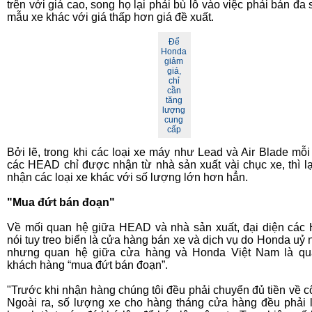
trên với giá cao, song họ lại phải bù lỗ vào việc phải bán đa 
mẫu xe khác với giá thấp hơn giá đề xuất.
Để
Honda
giảm
giá,
chỉ
cần
tăng
lượng
cung
cấp
Bởi lẽ, trong khi các loại xe máy như Lead và Air Blade mỗi
các HEAD chỉ được nhận từ nhà sản xuất vài chục xe, thì lạ
nhận các loại xe khác với số lượng lớn hơn hẳn.
"Mua đứt bán đoạn"
Về mối quan hệ giữa HEAD và nhà sản xuất, đại diện cá
nói tuy treo biển là cửa hàng bán xe và dịch vụ do Honda uỷ 
nhưng quan hệ giữa cửa hàng và Honda Việt Nam là qu
khách hàng “mua đứt bán đoạn”.
"Trước khi nhận hàng chúng tôi đều phải chuyển đủ tiền về cô
Ngoài ra, số lượng xe cho hàng tháng cửa hàng đều phải 