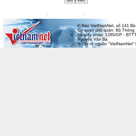
Liên hệ tòa soạn
Liên hệ quảng cáo
Đặt VietNamNet làm trang chu
© Báo VietNamNet, số 141 Bà T
Cơ quan chủ quản: Bộ Thông t
Số giấy phép: 1285/GP - BTTT
Nguyễn Văn Bá
® Ghi rõ nguồn "VietNamNet" khi