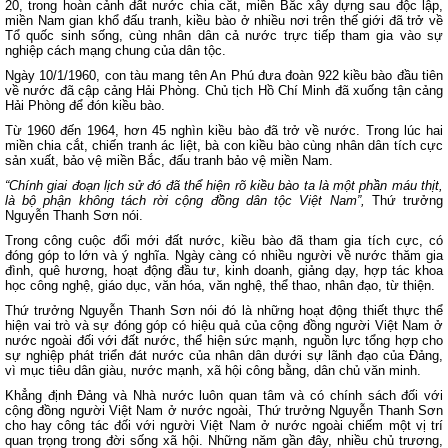
20, trong hoàn cảnh đất nước chia cắt, miền Bắc xây dựng sau độc lập,
miền Nam gian khổ đấu tranh, kiều bào ở nhiều nơi trên thế giới đã trở về
Tổ quốc sinh sống, cùng nhân dân cả nước trực tiếp tham gia vào sự
nghiệp cách mạng chung của dân tộc.
Ngày 10/1/1960, con tàu mang tên An Phú đưa đoàn 922 kiều bào đầu tiên
về nước đã cập cảng Hải Phòng. Chủ tịch Hồ Chí Minh đã xuống tận cảng
Hải Phòng để đón kiều bào.
Từ 1960 đến 1964, hơn 45 nghìn kiều bào đã trở về nước. Trong lúc hai
miền chia cắt, chiến tranh ác liệt, bà con kiều bào cùng nhân dân tích cực
sản xuất, bảo vệ miền Bắc, đấu tranh bảo vệ miền Nam.
“Chính giai đoạn lịch sử đó đã thể hiện rõ kiều bào ta là một phần máu thịt,
là bộ phận không tách rời cộng đồng dân tộc Việt Nam”,
Thứ trưởng
Nguyễn Thanh Sơn nói.
Trong công cuộc đổi mới đất nước, kiều bào đã tham gia tích cực, có
đóng góp to lớn và ý nghĩa. Ngày càng có nhiều người về nước thăm gia
đình, quê hương, hoạt động đầu tư, kinh doanh, giảng dạy, hợp tác khoa
học công nghệ, giáo dục, văn hóa, văn nghệ, thể thao, nhân đạo, từ thiện.
Thứ trưởng Nguyễn Thanh Sơn nói đó là những hoạt động thiết thực thể
hiện vai trò và sự đóng góp có hiệu quả của cộng đồng người Việt Nam ở
nước ngoài đối với đất nước, thể hiện sức mạnh, nguồn lực tổng hợp cho
sự nghiệp phát triển đát nước của nhân dân dưới sự lãnh đạo của Đảng,
vì mục tiêu dân giàu, nước mạnh, xã hội công bằng, dân chủ văn minh.
Khẳng định Đảng và Nhà nước luôn quan tâm và có chính sách đối với
cộng đồng người Việt Nam ở nước ngoài, Thứ trưởng Nguyễn Thanh Sơn
cho hay công tác đối với người Việt Nam ở nước ngoài chiếm một vị trí
quan trọng trong đời sống xã hội. Những năm gần đây, nhiều chủ trương,