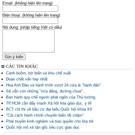
Email:
(không hiện lên trang)
Điện thoại:
(không hiện lên trang)
Nội dung:
(nhập tiếng Việt có dấu)
CÁC TIN KHÁC
Cánh buồm, bờ biển và khu chế xuất
Đoạn chất vấn hay nhất
Hoa Anh Đào và hành trình vượt 24 cửa ải "hành dân"
Sẽ vẫn còn những "mía đắng, đường chua"...
Ban hành quy chế người phát ngôn của Thủ tướng
TP.HCM cần đẩy mạnh Xã hội hóa giáo dục, y tế
BCT chỉ thị về bầu cử đại biểu Quốc hội khóa XII
"Cải cách hành chính chuyển biến rất chậm"
Phải truyền kinh nghiệm và trao quyền cho lớp trẻ
Quốc hội mổ xẻ tận gốc tiêu cực giáo dục