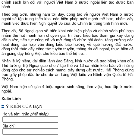
chính sách lớn đối với người Việt Nam ở nước ngoài liên tục được ban
hành.
Theo ông Sơn, những năm tới đây, công tác về người Việt Nam ở nước
ngoài sẽ tập trung triển khai các biện pháp mới mạnh mẽ hơn, nhằm đẩy
mạnh việc thực hiện Nghị quyết 36 của Bộ Chính trị trong tình hình mới.
Theo đó, Bộ Ngoại giao sẽ triển khai các biện pháp và chính sách phù hợp
nhằm thu hút mạnh hơn chuyên gia, trí thức kiều bào tham gia xây dựng
đất nước, tiếp tục củng cố và mở rộng tổ chức hội đoàn, tăng cường các
hoạt động tập hợp vận động kiều bào hướng về quê hương đất nước,
đồng thời thúc đẩy công tác tuyên truyền, thông tin đối ngoại, thực hiện đề
án giảng dạy tiếng Việt cho kiều bào thế hệ trẻ…
Nhân lễ kỷ niệm, đại diện lãnh đạo Đảng, Nhà nước đã trao bằng khen của
Thủ tướng, Bộ Ngoại giao cho 7 tập thể và 13 cá nhân kiều bào về những
đóng góp cho sự nghiệp cách mạng, xây dựng đất nước. Hải Phòng cũng
trao giấy phép đầu tư cho dự án Làng Việt kiều và Bệnh viện Quốc tế Hải
Phòng.
Việt Nam hiện có gần 4 triệu người sinh sống, làm việc, học tập ở nước
ngoài.
Xuân Linh
Ý KIẾN CỦA BẠN
Họ và tên:
(cần phải nhập)
Địa chỉ: