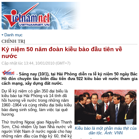
Danh mục
CHÍNH TRỊ
Kỷ niệm 50 năm đoàn kiều bào đầu tiên về
nước
Cập nhật lúc 13:44, 10/01/2010 (GMT+7)
-
Sáng nay (10/1), tại Hải Phòng diễn ra lễ kỷ niệm 50 ngày Bác
Hồ đón chuyến tàu biển đầu tiên đưa 922 kiều bào về nước tham gia
cách mạng, xây dựng đất nước.
Dự lễ kỷ niệm có gần 350 đại biểu là
kiều bào tại Hải Phòng và 14 tỉnh đã
hồi hương về nước trong những năm
1960 -1964 và cùng nhiều đại biểu kiều
bào đang sinh sống, làm việc tại quê
hương.
Thứ trưởng Ngoại giao Nguyễn Thanh
Sơn, Chủ nhiệm Ủy ban Nhà nước về
Kiều bào là một phần máu thịt của
người Việt Nam ở nước ngoài cho hay
dân tộc.
Ảnh: VNN
những năm đầu của thập kỷ 60, thế kỷ