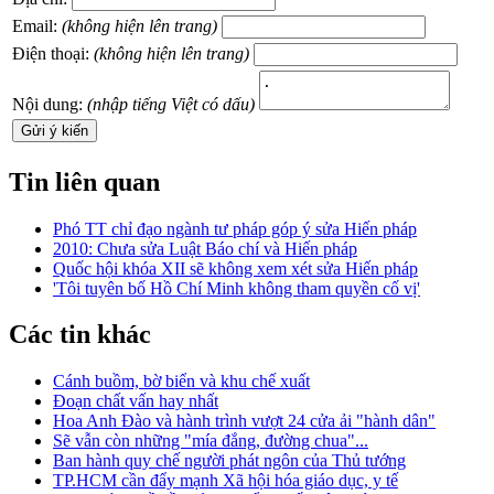
Email:
(không hiện lên trang)
Điện thoại:
(không hiện lên trang)
Nội dung:
(nhập tiếng Việt có dấu)
Tin liên quan
Phó TT chỉ đạo ngành tư pháp góp ý sửa Hiến pháp
2010: Chưa sửa Luật Báo chí và Hiến pháp
Quốc hội khóa XII sẽ không xem xét sửa Hiến pháp
'Tôi tuyên bố Hồ Chí Minh không tham quyền cố vị'
Các tin khác
Cánh buồm, bờ biển và khu chế xuất
Đoạn chất vấn hay nhất
Hoa Anh Đào và hành trình vượt 24 cửa ải "hành dân"
Sẽ vẫn còn những "mía đắng, đường chua"...
Ban hành quy chế người phát ngôn của Thủ tướng
TP.HCM cần đẩy mạnh Xã hội hóa giáo dục, y tế