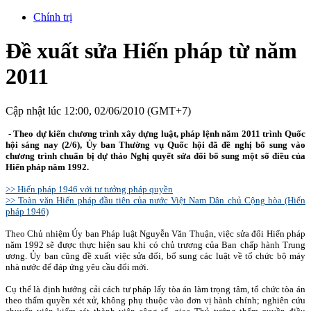
Chính trị
Đề xuất sửa Hiến pháp từ năm
2011
Cập nhật lúc 12:00, 02/06/2010 (GMT+7)
- Theo dự kiến chương trình xây dựng luật, pháp lệnh năm 2011 trình Quốc
hội sáng nay (2/6), Ủy ban Thường vụ Quốc hội đã đề nghị bổ sung vào
chương trình chuẩn bị dự thảo Nghị quyết sửa đổi bổ sung một số điều của
Hiến pháp năm 1992.
>> Hiến pháp 1946 với tư tưởng pháp quyền
>> Toàn văn Hiến pháp đầu tiên của nước Việt Nam Dân chủ Cộng hòa (Hiến
pháp 1946)
Theo Chủ nhiệm Ủy ban Pháp luật Nguyễn Văn Thuận, việc sửa đổi Hiến pháp
năm 1992 sẽ được thực hiện sau khi có chủ trương của Ban chấp hành Trung
ương. Ủy ban cũng đề xuất
việc sửa đổi, bổ sung các luật về tổ chức bộ máy
nhà nước để đáp ứng yêu cầu đổi mới.
Cụ thể là định hướng cải cách tư pháp lấy tòa án làm trọng tâm, tổ chức tòa án
theo thẩm quyền xét xử, không phụ thuộc vào đơn vị hành chính; nghiên cứu