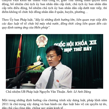
chuyển viện kiểm sát thành viện công tố, giao Thủ tướng thẩm quyền điều
động, bổ nhiệm chủ tịch ủy ban nhân dân cấp tỉnh; chủ tịch ủy ban nhân dân
cấp trên điều động, bổ nhiệm chủ tịch ủy ban nhân dân cấp dưới trực tiếp; thí
điểm không tổ chức hội đồng nhân dân ở quận, huyện, phường…
Theo Ủy ban Pháp luật, "
đây là những định hướng lớn, liên quan trực tiếp đến
các đạo luật về tổ chức bộ máy nhà nước, đồng thời cũng liên quan đến các
quy định tương ứng của Hiến pháp".
Chủ nhiệm UB Pháp luật Nguyễn Văn Thuận.
Ảnh: Lê Anh Dũng
Một trong những định hướng của chương trình xây dựng luật, pháp lệnh năm
2011 là chú trọng xây dựng và ban hành các đạo luật bảo vệ các quyền tự do,
dân chủ của công dân, chống suy giảm kinh tế…