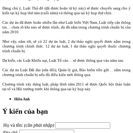
Đáng chú ý, Luật Thủ đô (đã được hoãn từ kỳ này) sẽ được chuyển sang cho ý
kiến tại kỳ họp thứ tám (cuối năm) và thông qua tại kỳ họp thứ chín.
Các dự án đã được hoãn nhiều lần như Luật biển Việt Nam, Luật tiếp cận thông
tin… chưa rõ khi nào sẽ được trình, dù đã nằm trong chương trình chuẩn bị của
năm 2010.
Như vậy, năm tới, sẽ có 22 dự án luật, 2 dự thảo nghị quyết được nằm trong
chương trình chính thức. 12 dự án luật, 1 dự thảo nghị quyết thuộc chương
trình chuẩn bị.
Dự kiến, các Luật Khiếu nại, Luật Tố cáo… sẽ được thông qua vào năm sau.
Các dự án Luật Đất đai (sửa đổi), Quản lý giá, Bảo hiểm tiền gửi… nằm trong
chương trình chuẩn bị nếu đủ điều kiện mới thông qua.
Chương trình xây dựng luật, pháp lệnh năm 2011 sẽ được Quốc hội thảo luận
tại tổ và Hội trường trước khi thông qua tại kỳ họp này.
Hiền Anh
Ý kiến của bạn
Họ và tên:
(cần phải nhập)
Địa chỉ: