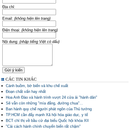
Địa chỉ:
Email:
(không hiện lên trang)
Điện thoại:
(không hiện lên trang)
Nội dung:
(nhập tiếng Việt có dấu)
CÁC TIN KHÁC
Cánh buồm, bờ biển và khu chế xuất
Đoạn chất vấn hay nhất
Hoa Anh Đào và hành trình vượt 24 cửa ải "hành dân"
Sẽ vẫn còn những "mía đắng, đường chua"...
Ban hành quy chế người phát ngôn của Thủ tướng
TP.HCM cần đẩy mạnh Xã hội hóa giáo dục, y tế
BCT chỉ thị về bầu cử đại biểu Quốc hội khóa XII
"Cải cách hành chính chuyển biến rất chậm"