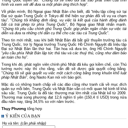
Trung Quốc tuyên bố. "
Chúng tôi sẽ theo dõi sát sao phát triển của tình
hình và xem xét để đưa ra một phản ứng thích hợp
”.
Về phần mình, Bộ Ngoại giao Nhật Bản cho biết, đã “triệu tập công sứ tại
Đại sứ quán Trung Quốc ở Tokyo để thể hiện sự phản đối về vụ va chạm
tàu”. "
Chúng tôi khẳng định rằng, vụ việc là kết quả của hành động đánh
bắt cá trái phép từ phía Trung Quốc
”, Bộ Ngoại giao Nhật nhấn mạnh.
"
Chúng tôi yêu cầu chính phủ Trung Quốc góp phần ngăn chặn sự việc tái
diễn và đưa ra những chỉ dẫn cụ thể cho các tàu cá Trung Quốc
”.
Theo tin mới nhất, sau khi biết Nhật Bản đã bắt giữ thuyền trưởng tàu cá
Trung Quốc, trợ lý Ngoại trưởng Trung Quốc Hồ Chính Nguyệt đã triệu tập
Đại sứ Nhật Bản lần thứ hai. Tân hoa xã đưa tin, ông Hồ Chính Nguyệt
“
yêu cầu phía Nhật Bản lập tức thả tàu và các thuỷ thủ, cũng như đảm bảo
an toàn cho họ
”.
Trong khi đó, phát ngôn viên chính phủ Nhật đã kêu gọi kiềm chế, còn Thủ
tướng nước này thì cho rằng, vấn đề sẽ được giải quyết công bằng.
"
Chúng tôi sẽ giải quyết vụ việc một cách công bằng trong khuôn khổ luật
pháp Nhật Bản
”, ông Naoto Kan nói với báo giới.
Mặc dù có những tranh chấp về các đảo cũng như tranh cãi về mục đích
quân sự mỗi bên, Trung Quốc và Nhật Bản vẫn có mối quan hệ kinh tế khá
sâu sắc. Trung Quốc là đối tác thương mại lớn nhất của Nhật kể từ 2009.
Thương mại song phương đạt 12,6 nghìn tỉ yên (150,4 tỉ USD) trong nửa
đầu năm nay, tăng 34,5% so với năm trước.
Thụy Phương
tổng hợp
Ý KIẾN CỦA BẠN
Họ và tên:
(cần phải nhập)