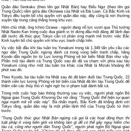
Quần đảo Senkaku (theo tên gọi Nhật Bản) hay Điếu Ngư (theo tên gọi
Trung Quốc) nằm giữa đảo Okinawa của Nhật và Đài Loan. Cả Bắc Kinh và
Tokyo đều tuyên bố chủ quyền với quần đảo này, đây cũng là nơi thường
xuyên tập trung căng thẳng trong khu vực.
Hôm chủ nhật, ông Ichiro Ozawa - người đang nỗ lực vượt qua Thủ tướng
Nhật Naoto Kan trong cuộc đua giành vị trí đứng đầu một đảng để lãnh đạo
đất nước đã thúc giục Tokyo cần có phản ứng mạnh mẽ trước việc Bắc
Kinh tuyên bố chủ quyền với khu vực tranh chấp trên.
Vụ việc bắt đầu khi tàu tuần tra Yonakuni trọng tải 1.349 tấn yêu cầu các
ngư dân Trung Quốc ngừng đánh cá trong vùng biển tranh chấp, hãng
Kyodo dẫn nguồn tin từ Lực lượng Phòng vệ bờ biển Nhật Bản như vậy.
Phần mũi tàu đánh cá Trung Quốc sau đó đã va chạm với phía sau tàu
Yonakuni cũng như một tàu tuần tra khác của Nhật là Mizuki khoảng 40
phút sau đó.
Theo Kyodo, ba tàu tuần tra Nhật sau đó đã bám đuổi tàu Trung Quốc, 22
thành viên lực lượng Phòng vệ bờ biển của Nhật đã lên tàu Trung Quốc để
thẩm vấn các thủy thủ vì nghi ngờ họ vi phạm luật đánh bắt cá.
Trong một cuộc họp báo thông thường sau vụ việc, người phát ngôn Bộ
Ngoại giao Trung Quốc Khương Dư nói rằng: “
Trung Quốc thể hiện sự quan
ngại mạnh mẽ về việc này
”. Bà nhấn mạnh, Bắc Kinh đã khẳng định với
Tokyo rằng, quần đảo này là một phần lãnh thổ của Trung Quốc từ thời
trước.
“
Trung Quốc thúc giục Nhật Bản ngừng cái gọi là các hoạt động thực thi
luật pháp ở vùng biên giới và không làm gì để có thể gây nguy hiểm cho
tàu cá, cũng như người dân Trung Quốc
”, người phát ngôn Bộ Ngoại giao