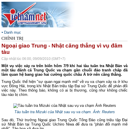
Danh mục
CHÍNH TRỊ
Ngoại giao Trung - Nhật căng thẳng vì vụ đâm
tàu
Cập nhật lúc 06:00, 09/09/2010 (GMT+7)
Một vụ việc xảy ra trên biển hôm 7/9 khi hai tàu tuần tra Nhật Bản và
một tàu đánh cá Trung Quốc va chạm gần chuỗi đảo tranh chấp đã
làm quan hệ bang giao hai cường quốc châu Á trở nên căng thẳng.
Trung Quốc thể hiện "sự quan ngại mạnh mẽ” về vụ va chạm xảy ra ở khu
vực Đông Hải, trong khi Nhật Bản triệu tập Đại sứ Trung Quốc để phản đối
việc này. Theo thông báo, không có ai bị thương, cũng như không chiếc
tàu nào bị chìm.
Tàu tuần tra Mizuki của Nhật sau vụ va chạm.
Ảnh: Reuters
Sau đó, Thứ trưởng Ngoại giao Trung Quốc Tống Đào cũng triệu tập Đại
sứ Nhật Bản tại Trung Quốc Uichiro Niwa để đưa ra “phản đối mạnh mẽ
nhất”, Tân hoa xã đưa tin.