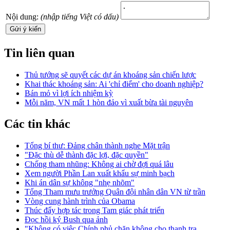
Nội dung:
(nhập tiếng Việt có dấu)
Tin liên quan
Thủ tướng sẽ quyết các dự án khoáng sản chiến lược
Khai thác khoáng sản: Ai 'chỉ điểm' cho doanh nghiệp?
Bán mỏ vì lợi ích nhiệm kỳ
Mỗi năm, VN mất 1 hòn đảo vì xuất bừa tài nguyên
Các tin khác
Tổng bí thư: Đảng chân thành nghe Mặt trận
"Đặc thù dễ thành đặc lợi, đặc quyền"
Chống tham nhũng: Không ai chờ đợi quá lâu
Xem người Phần Lan xuất khẩu sự minh bạch
Khi án dân sự không "nhẹ nhõm"
Tổng Tham mưu trưởng Quân đội nhân dân VN từ trần
Vòng cung hành trình của Obama
Thúc đẩy hợp tác trong Tam giác phát triển
Đọc hồi ký Bush qua ảnh
"Không có việc Chính phủ chặn không cho thanh tra