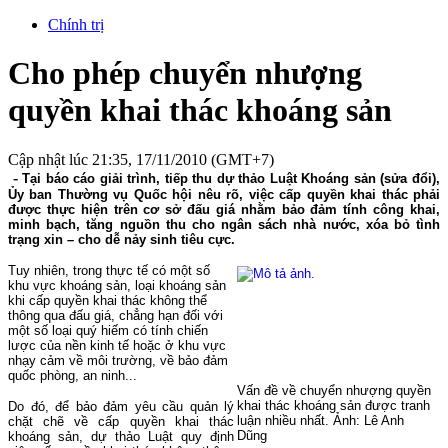
Chính trị
Cho phép chuyển nhượng
quyền khai thác khoáng sản
Cập nhật lúc 21:35, 17/11/2010 (GMT+7)
-
Tại báo cáo giải trình, tiếp thu dự thảo Luật Khoáng sản (sửa đổi),
Ủy ban Thường vụ Quốc hội nêu rõ, việc cấp quyền khai thác phải
được thực hiện trên cơ sở đấu giá nhằm bảo đảm tính công khai,
minh bạch, tăng nguồn thu cho ngân sách nhà nước, xóa bỏ tình
trạng xin – cho dễ nảy sinh tiêu cực.
Tuy nhiên, trong thực tế có một số
khu vực khoáng sản, loại khoáng sản
khi cấp quyền khai thác không thể
thông qua đấu giá, chẳng hạn đối với
một số loại quý hiếm có tính chiến
lược của nền kinh tế hoặc ở khu vực
nhạy cảm về môi trường, về bảo đảm
quốc phòng, an ninh...
Vấn đề về chuyển nhượng quyền
khai thác khoáng sản được tranh
Do đó, để bảo đảm yêu cầu quản lý
luận nhiều nhất. Ảnh: Lê Anh
chặt chẽ về cấp quyền khai thác
Dũng
khoáng sản, dự thảo Luật quy định