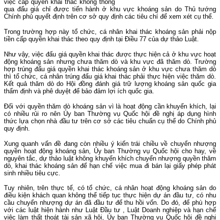
việc cấp quyền khai thác không thông
qua đấu giá chỉ được tiến hành ở khu vực khoáng sản do Thủ tướng
Chính phủ quyết định trên cơ sở quy định các tiêu chí để xem xét cụ thể.
Trong trường hợp này tổ chức, cá nhân khai thác khoáng sản phải nộp
tiền cấp quyền khai thác theo quy định tại Điều 77 của dự thảo Luật.
Như vậy, việc đấu giá quyền khai thác được thực hiện cả ở khu vực hoạt
động khoáng sản nhưng chưa thăm dò và khu vực đã thăm dò. Trường
hợp trúng đấu giá quyền khai thác khoáng sản ở khu vực chưa thăm dò
thì tổ chức, cá nhân trúng đấu giá khai thác phải thực hiện việc thăm dò.
Kết quả thăm dò do Hội đồng đánh giá trữ lượng khoáng sản quốc gia
thẩm định và phê duyệt để bảo đảm lợi ích quốc gia.
Đối với quyền thăm dò khoáng sản vì là hoạt động cần khuyến khích, lại
có nhiều rủi ro nên Ủy ban Thường vụ Quốc hội đề nghị áp dụng hình
thức lựa chọn nhà đầu tư trên cơ sở các tiêu chuẩn cụ thể do Chính phủ
quy định.
Xung quanh vấn đề đang còn nhiều ý kiến trái chiều về chuyển nhượng
quyền hoạt động khoáng sản, Ủy ban Thường vụ Quốc hội cho hay, về
nguyên tắc, dự thảo luật không khuyến khích chuyển nhượng quyền thăm
dò, khai thác khoáng sản để hạn chế việc mua đi bán lại giấy phép phát
sinh nhiều tiêu cực.
Tuy nhiên, trên thực tế, có tổ chức, cá nhân hoạt động khoáng sản do
điều kiện khách quan không thể tiếp tục thực hiện dự án đầu tư, có nhu
cầu chuyển nhượng dự án đã đầu tư để thu hồi vốn. Do đó, để phù hợp
với các luật hiện hành như Luật Đầu tư , Luật Doanh nghiệp và hạn chế
việc làm thất thoát tài sản xã hội, Ủy ban Thường vụ Quốc hội đề nghị