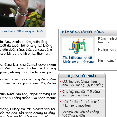
ội cuối tháng 10 vừa qua.
Ảnh:
BẢO VỆ NGƯỜI TIÊU DÙNG
Rùng mình c
tại New Zealand, ứng viên tổng
lưu huỳnh
2008 đã tuyên bố rõ ràng, bà không
 đồn đoán rằng, thất bại của đảng
Hoảng hồn bá
ra ở Mỹ có thể khiến bà tham gia
Thu hồi bóng hơi dễ
Kinh hoàng '
khiến trẻ em tử vong
ba, đảng Dân chủ đã mất quyền kiểm
iành được ít nhất 60 ghế. Tại Thượng
hiếu, nhưng cũng thu lại sáu ghế.
iệu bà có bác bỏ khả năng đứng đầu
GS.Ngô Bảo Châu nhận
 theo lời một phóng viên Mỹ, đã trả
nhà, GS.Hoàng Tụy lên tiếng
Clip "gái mại dâm": 5 công
 hình New Zealand, Ngoại trưởng Mỹ
an truyền tay nhau
ó một nữ tổng thống. Bà nhấn mạnh:
Bác sĩ hiếp dâm bệnh nhân
7 lần trong một đêm
hông, Hillary trả lời:
“Không phải tôi,
Mệt mỏi chuyện bố chồng
quốc gia nào sẵn sàng chứng tỏ rằng,
"để ý" nàng dâu
ao nhất trong hệ thống của mình”.