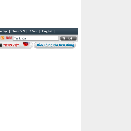
n đọc
Tuần VN
2 Sao
English
RSS