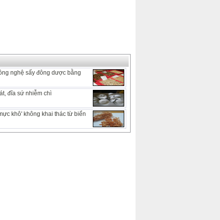
ông nghệ sấy đông dược bằng
t, đĩa sứ nhiễm chì
mực khô' không khai thác từ biển