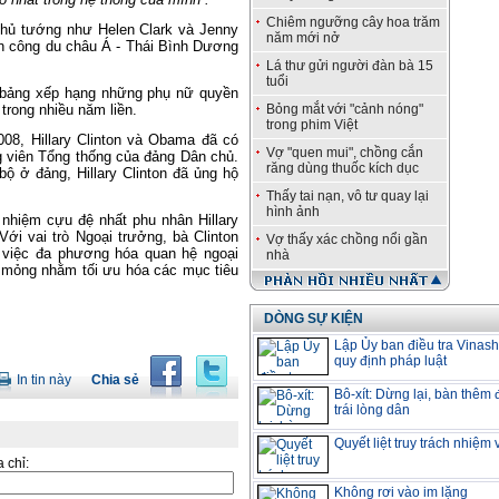
Chiêm ngưỡng cây hoa trăm
hủ tướng như Helen Clark và Jenny
năm mới nở
ến công du châu Á - Thái Bình Dương
Lá thư gửi người đàn bà 15
tuổi
ng bảng xếp hạng những phụ nữ quyền
 trong nhiều năm liền.
Bỏng mắt với "cảnh nóng"
trong phim Việt
08, Hillary Clinton và Obama đã có
Vợ "quen mui", chồng cắn
g viên Tổng thống của đảng Dân chủ.
răng dùng thuốc kích dục
bộ ở đảng, Hillary Clinton đã ủng hộ
Thấy tai nạn, vô tư quay lại
hình ảnh
nhiệm cựu đệ nhất phu nhân Hillary
ới vai trò Ngoại trưởng, bà Clinton
Vợ thấy xác chồng nổi gần
ng việc đa phương hóa quan hệ ngoại
nhà
m mỏng nhằm tối ưu hóa các mục tiêu
DÒNG SỰ KIỆN
Lập Ủy ban điều tra Vinash
quy định pháp luật
In tin này
Chia sẻ
Bô-xít: Dừng lại, bàn thêm
trái lòng dân
Quyết liệt truy trách nhiệm
a chỉ:
Không rơi vào im lặng