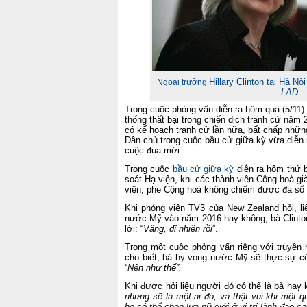
Hillary Clinton tại Hà N
Ngoại trưởng
LAD
Trong cuộc phỏng vấn diễn ra hôm qua (5/11) 
thống thất bại trong chiến dịch tranh cử năm 
có kế hoạch tranh cử lần nữa, bất chấp những
Dân chủ trong cuộc bầu cử giữa kỳ vừa diễn 
cuộc đua mới.
Trong cuộc
bầu cử giữa kỳ
diễn ra hôm thứ 
soát Hạ viện, khi các thành viên Cộng hoà g
viện, phe Cộng hoà không chiếm được đa số p
Khi phóng viên TV3 của New Zealand hỏi, l
nước Mỹ vào năm 2016 hay không, bà Clinton,
lời: “
Vâng, dĩ nhiên rồi
”.
Trong một cuộc phỏng vấn riêng với truyền
cho biết, bà hy vọng nước Mỹ sẽ thực sự c
“
Nên như thế”.
Khi được hỏi liệu người đó có thể là bà hay k
nhưng sẽ là một ai đó, và thật vui khi một 
họ có thể chọn lựa nữ giới ở vị trí lãnh đạo c