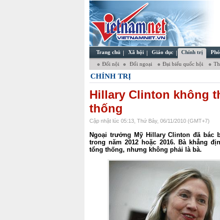
Trang chủ
Xã hội
Giáo dục
Chính trị
Phó
Đối nội
Đối ngoại
Đại biểu quốc hội
Thơ
CHÍNH TRỊ
Hillary Clinton không 
thống
Cập nhật lúc 05:13, Thứ Bảy, 06/11/2010 (GMT+7)
Ngoại trưởng Mỹ Hillary Clinton đã bác 
trong năm 2012 hoặc 2016. Bà khẳng đị
tổng thống, nhưng không phải là bà.