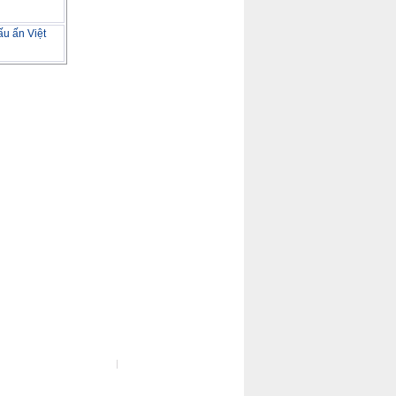
u ấn Việt
ot Line :
(04) 37722729
Đo kiểm tốc độ