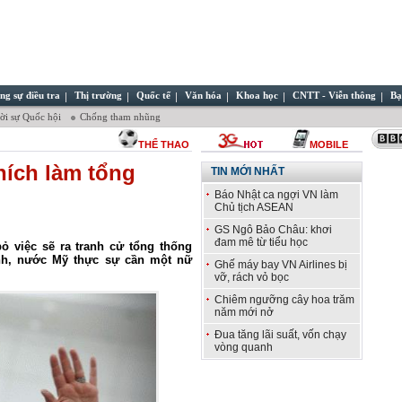
ng sự điều tra
Thị trường
Quốc tế
Văn hóa
Khoa học
CNTT - Viễn thông
Bạ
̀i sự Quốc hội
Chống tham nhũng
THỂ THAO
MOBILE
thích làm tổng
TIN MỚI NHẤT
Báo Nhật ca ngợi VN làm
Chủ tịch ASEAN
GS Ngô Bảo Châu: khơi
đam mê từ tiểu học
bỏ việc sẽ ra tranh cử tổng thống
nh, nước Mỹ thực sự cần một nữ
Ghế máy bay VN Airlines bị
vỡ, rách vỏ bọc
Chiêm ngưỡng cây hoa trăm
năm mới nở
Đua tăng lãi suất, vốn chạy
vòng quanh