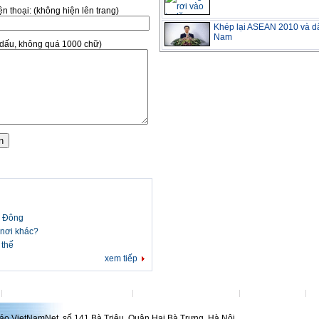
̣n thoại:
(không hiện lên trang)
Khép lại ASEAN 2010 và dấ
Nam
ó dấu, không quá 1000 chữ)
ển Đông
 nơi khác?
 thế
xem tiếp
Đặt VietNamNet làm trang chủ
Việc làm tại VietNamNet
Lanhdao.Net
H
́o VietNamNet, số 141 Bà Triệu, Quận Hai Bà Trưng, Hà Nội.