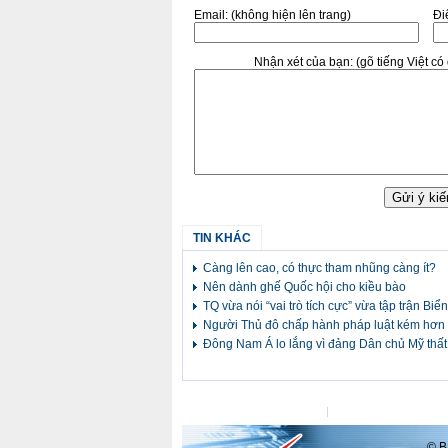
Email:
(không hiện lên trang)
Điê
Nhận xét của bạn:
(gõ tiếng Việt c
TIN KHÁC
Càng lên cao, có thực tham nhũng càng ít?
Nên dành ghế Quốc hội cho kiều bào
TQ vừa nói “vai trò tích cực” vừa tập trận Bi
Người Thủ đô chấp hành pháp luật kém hơn
Đông Nam Á lo lắng vì đảng Dân chủ Mỹ thất
Liên hệ tòa soạn
Liên hệ quảng cáo
© Ba