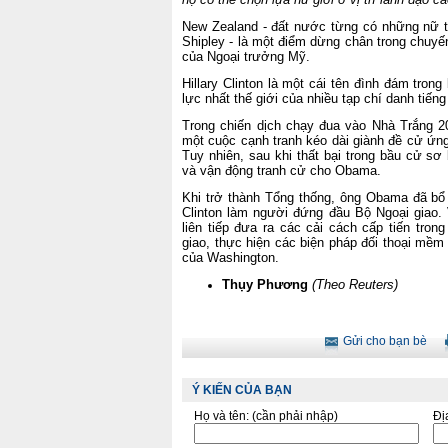
New Zealand - đất nước từng có những nữ t
Shipley - là một điểm dừng chân trong chuy
của Ngoại trưởng Mỹ.
Hillary Clinton là một cái tên đình đám tro
lực nhất thế giới của nhiều tạp chí danh tiếng
Trong chiến dịch chạy đua vào Nhà Trắng 20
một cuộc cạnh tranh kéo dài giành đề cử ứn
Tuy nhiên, sau khi thất bại trong bầu cử sơ 
và vận động tranh cử cho Obama.
Khi trở thành Tổng thống, ông Obama đã bổ 
Clinton làm người đứng đầu Bộ Ngoại giao. V
liên tiếp đưa ra các cải cách cấp tiến tro
giao, thực hiện các biện pháp đối thoại mề
của Washington.
Thụy Phương
(Theo Reuters)
Gửi cho bạn bè
Ý KIẾN CỦA BẠN
Họ và tên:
(cần phải nhập)
Đị