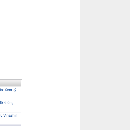
in: Xem kỹ
 để không
 vụ Vinashin