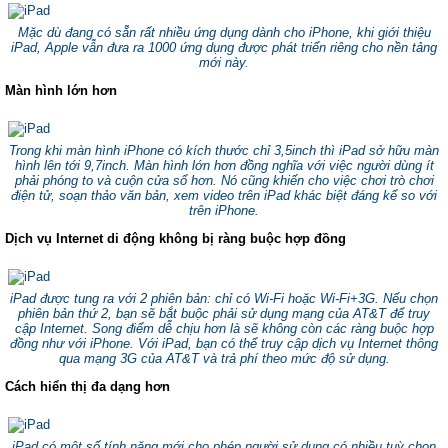
Mặc dù đang có sẵn rất nhiều ứng dụng dành cho iPhone, khi giới thiệu
iPad, Apple vẫn đưa ra 1000 ứng dụng được phát triển riêng cho nền tảng
mới này.
Màn hình lớn hơn
Trong khi màn hình iPhone có kích thước chỉ 3,5inch thì iPad sở hữu màn
hình lên tới 9,7inch. Màn hình lớn hơn đồng nghĩa với việc người dùng ít
phải phóng to và cuộn cửa sổ hơn. Nó cũng khiến cho việc chơi trò chơi
điện tử, soạn thảo văn bản, xem video trên iPad khác biệt đáng kể so với
trên iPhone.
Dịch vụ Internet di động không bị ràng buộc hợp đồng
iPad được tung ra với 2 phiên bản: chỉ có Wi-Fi hoặc Wi-Fi+3G. Nếu chọn
phiên bản thứ 2, bạn sẽ bắt buộc phải sử dụng mạng của AT&T để truy
cập Internet. Song điểm dễ chịu hơn là sẽ không còn các ràng buộc hợp
đồng như với iPhone. Với iPad, bạn có thể truy cập dịch vụ Internet thông
qua mạng 3G của AT&T và trả phí theo mức độ sử dụng.
Cách hiển thị đa dạng hơn
iPad có một số tính năng mới cho phép người sử dụng có nhiều tuỳ chọn