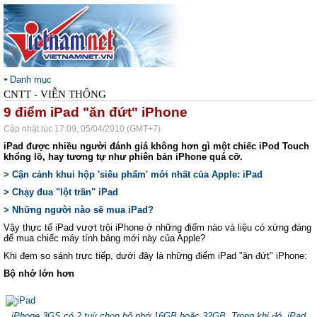
Danh mục
CNTT - VIỄN THÔNG
9 điểm iPad "ăn đứt" iPhone
Cập nhật lúc 17:09, 05/04/2010 (GMT+7)
iPad được nhiều người đánh giá không hơn gì một chiếc iPod Touch
khổng lồ, hay tương tự như phiên bản iPhone quá cỡ.
> Cận cảnh khui hộp 'siêu phẩm' mới nhất của Apple: iPad
> Chạy đua "lột trần" iPad
> Những người nào sẽ mua iPad?
Vậy thực tế iPad vượt trội iPhone ở những điểm nào và liệu có xứng đáng
để mua chiếc máy tính bảng mới này của Apple?
Khi đem so sánh trực tiếp, dưới đây là những điểm iPad "ăn đứt" iPhone:
Bộ nhớ lớn hơn
iPhone 3GS có 2 tuỳ chọn bộ nhớ 16GB hoặc 32GB. Trong khi đó, iPad