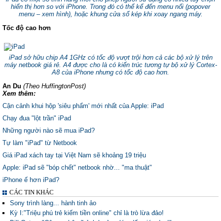
hiển thị hơn so với iPhone. Trong đó có thể kể đến menu nổi (popover
menu – xem hình), hoặc khung cửa sổ kép khi xoay ngang máy.
Tốc độ cao hơn
iPad sở hữu chip A4 1GHz có tốc độ vượt trội hơn cả các bộ xử lý trên
máy netbook giá rẻ. A4 được cho là có kiến trúc tương tự bộ xử lý Cortex-
A8 của iPhone nhưng có tốc độ cao hơn.
An Du
(Theo HuffingtonPost)
Xem thêm:
Cận cảnh khui hộp 'siêu phẩm' mới nhất của Apple: iPad
Chạy đua "lột trần" iPad
Những người nào sẽ mua iPad?
Tự làm "iPad" từ Netbook
Giá iPad xách tay tại Việt Nam sẽ khoảng 19 triệu
Apple: iPad sẽ "bóp chết" netbook nhờ... "ma thuật"
iPhone ế hơn iPad?
CÁC TIN KHÁC
Sony trình làng... hành tinh ảo
Kỳ I:"Triệu phú trẻ kiếm tiền online" chỉ là trò lừa đảo!