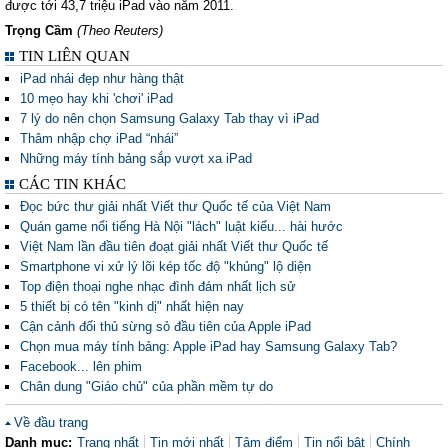
được tới 43,7 triệu iPad vào năm 2011.
Trọng Cầm
(Theo Reuters)
TIN LIÊN QUAN
iPad nhái đẹp như hàng thật
10 mẹo hay khi 'chơi' iPad
7 lý do nên chọn Samsung Galaxy Tab thay vì iPad
Thâm nhập chợ iPad “nhái”
Những máy tính bảng sắp vượt xa iPad
CÁC TIN KHÁC
Đọc bức thư giải nhất Viết thư Quốc tế của Việt Nam
Quán game nổi tiếng Hà Nội "lách" luật kiểu... hài hước
Việt Nam lần đầu tiên đoạt giải nhất Viết thư Quốc tế
Smartphone vi xử lý lõi kép tốc độ "khủng" lộ diện
Top điện thoại nghe nhạc đình đám nhất lịch sử
5 thiết bị có tên "kinh dị" nhất hiện nay
Cận cảnh đối thủ sừng sỏ đầu tiên của Apple iPad
Chọn mua máy tính bảng: Apple iPad hay Samsung Galaxy Tab?
Facebook... lên phim
Chân dung "Giáo chủ" của phần mềm tự do
Về đầu trang
Danh mục:
Trang nhất
Tin mới nhất
Tâm điểm
Tin nổi bật
Chính