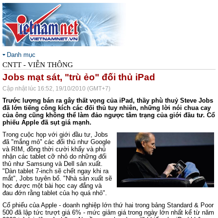
Danh mục
CNTT - VIỄN THÔNG
Jobs mạt sát, "trù ẻo" đối thủ iPad
Cập nhật lúc 16:52, 19/10/2010 (GMT+7)
Trước lượng bán ra gây thất vọng của iPad, thầy phù thuỷ Steve Jobs
đã lớn tiếng công kích các đối thủ tuy nhiên, những lời nói chua cay
của ông cũng không thể làm đảo ngược tâm trạng của giới đầu tư. Cổ
phiếu Apple đã sụt giá mạnh.
Trong cuộc họp với giới đầu tư, Jobs
đã "mắng mỏ" các đối thủ như Google
và RIM, đồng thời cười khẩy và phủ
nhận các tablet cỡ nhỏ do những đối
thủ như Samsung và Dell sản xuất.
"Dàn tablet 7-inch sẽ chết ngay khi ra
mắt", Jobs tuyên bố. "Nhà sản xuất sẽ
học được một bài học cay đắng và
đau đớn rằng tablet của họ quá nhỏ".
Cổ phiếu của Apple - doanh nghiệp lớn thứ hai trong bảng Standard & Poor
500 đã lập tức trượt giá 6% - mức giảm giá trong ngày lớn nhất kể từ năm