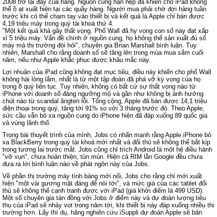
2008 trở lại đây của hãng. Nguồn cung hạn hẹp đã khiến cho iPad không
thể ồ ạt xuất hiện tại các quầy hàng. Người mua phải chờ đợi hàng tuần
trước khi có thể chạm tay vào thiết bị và kết quả là Apple chỉ bán được
4,19 triệu máy trong quý tài khoá thứ 4.
"Một kết quả khá gây thất vọng. Phố Wall đã hy vọng con số này đạt xấp
xỉ 5 triệu máy. Vấn đề chính ở nguồn cung, họ không thể sản xuất đủ số
máy mà thị trường đòi hỏi", chuyên gia Brian Marshall bình luận. Tuy
nhiên, Marshall cho rằng doanh số sẽ tăng lên trong mùa mua sắm cuối
năm, nếu như Apple khắc phục được khâu mắc này.
Lợi nhuận của iPad cũng không đạt mục tiêu, điều này khiến cho phố Wall
không hài lòng lắm, nhất là từ một tập đoàn đã phá vỡ kỳ vọng của họ
trong 8 quý liên tục. Tuy nhiên, không có bất cứ sự thất vọng nào từ
iPhone với doanh số đáng ngưỡng mộ và gần như không bị ảnh hưởng
chút nào từ scandal ăngten lỗi. Tổng cộng, Apple đã bán được 14,1 triệu
điện thoại trong quý, tăng tới 91% so với 3 tháng trước đó. Theo Apple,
sức cầu vẫn bỏ xa nguồn cung do iPhone hiện đã đáp xuống 89 quốc gia
và vùng lãnh thổ.
Trong bài thuyết trình của mình, Jobs có nhấn mạnh rằng Apple iPhone bỏ
xa BlackBerry trong quý tài khoá mới nhất và đối thủ sẽ không thể bắt kịp
trong tương lai trước mắt. Jobs cũng chỉ trích Android là một hệ điều hành
"vỡ vụn", chưa hoàn thiện, tủn mủn. Hiện cả RIM lẫn Google đều chưa
đưa ra lời bình luận nào về phát ngôn này của Jobs.
Về phần thị trường máy tính bảng mới nổi, Jobs cho rằng chỉ mới xuất
hiện "một vài gương mặt đáng để nói tới", và mức giá của các tablet đối
thủ sẽ không thể cạnh tranh được với iPad (giá khởi điểm là 499 USD).
Một số chuyên gia tán đồng với Jobs ở điểm này và dự đoán lượng tiêu
thụ của iPad sẽ nhảy vọt trong năm tới, khi thiết bị này đáp xuống nhiều thị
trường hơn. Lấy thí dụ, hãng nghiên cứu iSuppli dự đoán Apple sẽ bán