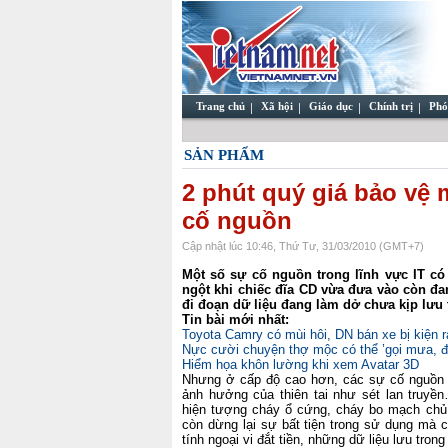
Trang chủ
Xã hội
Giáo dục
Chính trị
Phó
SẢN PHẨM
2 phút quý giá bảo vệ 
cố nguồn
Cập nhật lúc 10:46, Thứ Tư, 31/03/2010 (GMT+7)
Một số sự cố nguồn trong lĩnh vực IT có
ngột khi chiếc đĩa CD vừa đưa vào còn đan
đi đoạn dữ liệu đang làm dở chưa kịp lưu 
Tin bài mới nhất:
Toyota Camry có mùi hôi, DN bán xe bị kiện r
Nực cười chuyện thợ mộc có thể ’gọi mưa, đi
Hiểm họa khôn lường khi xem Avatar 3D
Nhưng ở cấp độ cao hơn, các sự cố nguồn n
ảnh hưởng của thiên tai như sét lan truyề
hiện tượng cháy ổ cứng, cháy bo mạch chủ.
còn dừng lại sự bất tiện trong sử dụng mà c
tính ngoại vi đắt tiền, những dữ liệu lưu tro