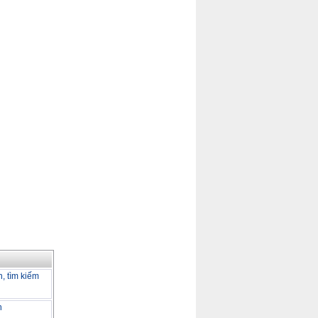
h, tìm kiếm
h