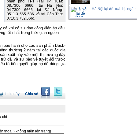
phân phối FPT (Tại TP HCM:
08.7300 6666; tại Hà Nội:
Hà Nội lại đề xuất bịt ngã 
04.7300 6666; tại Đà Nẵng:
0511.3 565 686 và tại Cần Thơ:
0710.3.752.666).
y cả khi có sự dao động điện áp đầu
ng tốt nhất trong thời gian nguồn
hạn bảo hành cho các sản phẩm Back-
hông thường 2 năm tại các quốc gia
sản xuất này vào một thị trường đầy
 trữ dài và sự bảo vệ tuyệt đối trước
 yếu tố tiên quyết giúp họ dễ dàng lựa
In tin này
Chia sẻ
a chỉ:
̣n thoại:
(không hiện lên trang)