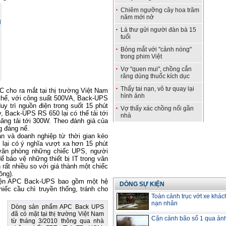
Chiêm ngưỡng cây hoa trăm
năm mới nở
Lá thư gửi người đàn bà 15
tuổi
Bỏng mắt với "cảnh nóng"
trong phim Việt
Vợ "quen mui", chồng cắn
răng dùng thuốc kích dục
Thấy tai nạn, vô tư quay lại
cho ra mắt tại thị trường Việt Nam
hình ảnh
 thể, với công suất 500VA, Back-UPS
 trì nguồn điện trong suốt 15 phút
Vợ thấy xác chồng nổi gần
ày, Back-UPS RS 650 lại có thể tải tới
nhà
ng tải tới 300W. Theo đánh giá của
g đáng nể.
ân và doanh nghiệp từ thời gian kéo
 lại có ý nghĩa vượt xa hơn 15 phút
h văn phòng những chiếc UPS, người
ể bảo vệ những thiết bị IT trong văn
n rất nhiều so với giá thành một chiếc
ồng).
điện APC Back-UPS bao gồm một hệ
DÒNG SỰ KIỆN
iếc cầu chì truyền thống, tránh cho
Toàn cảnh trục vớt xe khác
nạn nhân
Dòng sản phẩm APC Back UPS
đã có mặt tại thị trường Việt Nam
Cận cảnh bão số 1 qua ản
từ tháng 3/2010 thông qua nhà