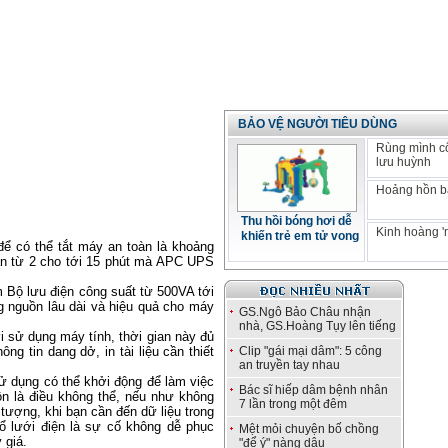
BẢO VỆ NGƯỜI TIÊU DÙNG
Rùng mình c
lưu huỳnh
Hoảng hồn bá
Thu hồi bóng hơi dễ
Kinh hoàng '
khiến trẻ em tử vong
ể có thể tắt máy an toàn là khoảng
ian từ 2 cho tới 15 phút mà APC UPS
 Bộ lưu điện công suất từ 500VA tới
 nguồn lâu dài và hiệu quả cho máy
GS.Ngô Bảo Châu nhận
nhà, GS.Hoàng Tụy lên tiếng
i sử dụng máy tính, thời gian này đủ
ông tin dang dở, in tài liệu cần thiết
Clip "gái mại dâm": 5 công
an truyền tay nhau
ử dụng có thể khởi động để làm việc
Bác sĩ hiếp dâm bệnh nhân
ồn là điều không thể, nếu như không
7 lần trong một đêm
tượng, khi bạn cần đến dữ liệu trong
ổ lưới điện là sự cố không dễ phục
Mệt mỏi chuyện bố chồng
 giá.
"để ý" nàng dâu