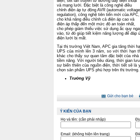
điện, sét lan truyền từ đường dây điện thoại
và mạng lưới. Đặc biệt là công nghệ điều
chỉnh điện áp tự động AVR (automatic voltage
regulation), công nghệ tiên tiến mới của APC,
cho khả năng điều chỉnh cả điện áp cao và
điện áp thấp đến một mức độ an toàn nhất,
cho phép giảm thiểu việc sử dụng ắc quy nga
vào, từ đó giúp tiết kiệm năng lượng để đáp ứ
điện lưới bị mất.
Tại thị trường Việt Nam, APC gia tăng thời 
UPS của mình lên 3 năm, so với thời hạn t
khác cho thấy sự quan tâm đặc biệt của nhà 
tiềm năng. Với người tiêu dùng, thời gian lưu
sự biến thiên của nguồn điện, thời tiết sẽ là
chọn sản phẩm UPS phù hợp trên thị trường.
Trường Vỹ
Gửi cho bạn bè
Ý KIẾN CỦA BẠN
Họ và tên:
(cần phải nhập)
Đị
Email:
(không hiện lên trang)
Điê