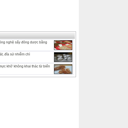
ông nghệ sấy đông dược bằng
t, đĩa sứ nhiễm chì
mực khô' không khai thác từ biển