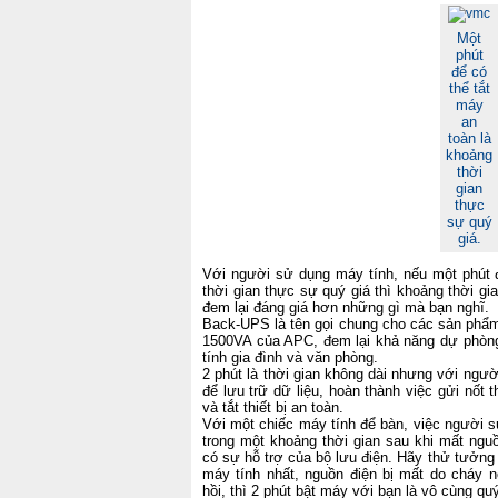
Một
phút
để có
thể tắt
máy
an
toàn là
khoảng
thời
gian
thực
sự quý
giá.
Với người sử dụng máy tính, nếu một phút đ
thời gian thực sự quý giá thì khoảng thời g
đem lại đáng giá hơn những gì mà bạn nghĩ.
Back-UPS là tên gọi chung cho các sản phẩm
1500VA của APC, đem lại khả năng dự phòng
tính gia đình và văn phòng.
2 phút là thời gian không dài nhưng với ngườ
để lưu trữ dữ liệu, hoàn thành việc gửi nốt th
và tắt thiết bị an toàn.
Với một chiếc máy tính để bàn, việc người s
trong một khoảng thời gian sau khi mất ngu
có sự hỗ trợ của bộ lưu điện. Hãy thử tưởng 
máy tính nhất, nguồn điện bị mất do cháy n
hồi, thì 2 phút bật máy với bạn là vô cùng quý