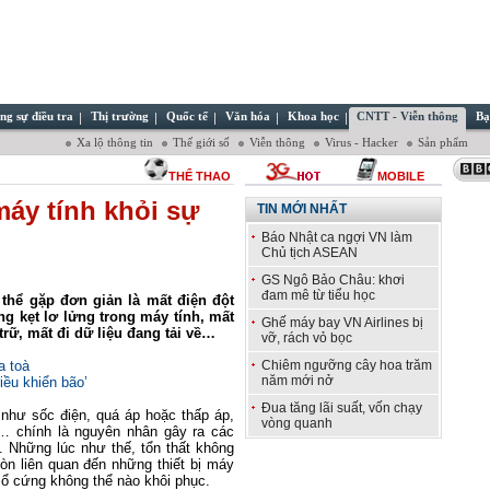
ng sự điều tra
Thị trường
Quốc tế
Văn hóa
Khoa học
CNTT - Viễn thông
Bạ
Xa lộ thông tin
Thế giới số
Viễn thông
Virus - Hacker
Sản phẩm
THỂ THAO
MOBILE
máy tính khỏi sự
TIN MỚI NHẤT
Báo Nhật ca ngợi VN làm
Chủ tịch ASEAN
GS Ngô Bảo Châu: khơi
đam mê từ tiểu học
 thể gặp đơn giản là mất điện đột
g kẹt lơ lửng trong máy tính, mất
Ghế máy bay VN Airlines bị
trữ, mất đi dữ liệu đang tải về…
vỡ, rách vỏ bọc
a toà
Chiêm ngưỡng cây hoa trăm
năm mới nở
ều khiển bão’
Đua tăng lãi suất, vốn chạy
hư sốc điện, quá áp hoặc thấp áp,
vòng quanh
n… chính là nguyên nhân gây ra các
 Những lúc như thế, tổn thất không
òn liên quan đến những thiết bị máy
ng ổ cứng không thể nào khôi phục.