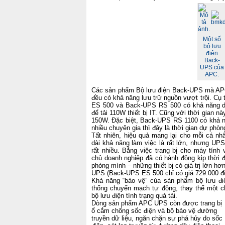
Một số
bộ lưu
điện
Back-
UPS của
APC.
Các sản phẩm Bộ lưu điện Back-UPS mà APC 
đều có khả năng lưu trữ nguồn vượt trội. Cụ
ES 500 và Back-UPS RS 500 có khả năng duy
để tải 110W thiết bị IT. Cũng với thời gian n
150W. Đặc biệt, Back-UPS RS 1100 có khả nă
nhiều chuyên gia thì đây là thời gian dự phòn
Tất nhiên, hiệu quả mang lại cho mỗi cá nh
dài khả năng làm việc là rất lớn, nhưng UPS
rất nhiều. Bằng việc trang bị cho máy tín
chủ doanh nghiệp đã có hành động kịp thời đ
phòng mình – những thiết bị có giá trị lớn hơ
UPS (Back-UPS ES 500 chỉ có giá 729.000 đ
Khả năng “bảo vệ” của sản phẩm bộ lưu 
thống chuyển mạch tự động, thay thế một ch
bộ lưu điện tình trạng quá tải.
Dòng sản phẩm APC UPS còn được trang bị
ổ cắm chống sốc điện và bộ bảo vệ đường
truyền dữ liệu, ngăn chặn sự phá hủy do sốc