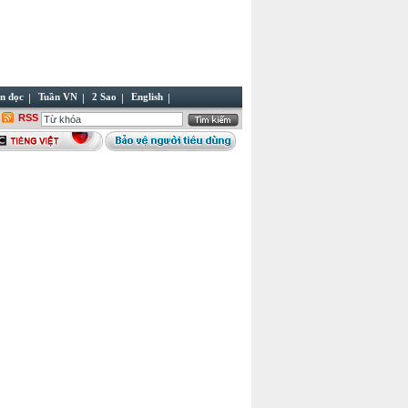
n đọc
Tuần VN
2 Sao
English
RSS