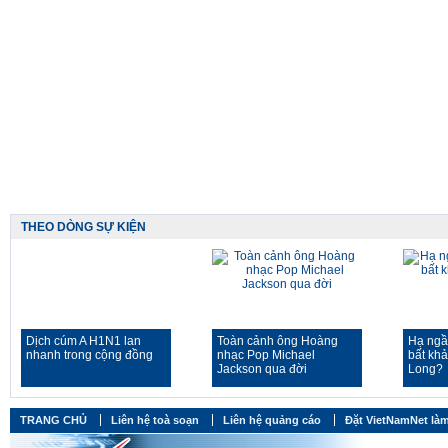
THEO DÒNG SỰ KIỆN
Dịch cúm A H1N1 lan
Toàn cảnh ông Hoàng
Hạ ngầ
nhanh trong cộng đồng
nhạc Pop Michael
bất kh
Jackson qua đời
Long?
TRANG CHỦ
Liên hệ toà soạn
Liên hệ quảng cáo
Đặt VietNamNet làm