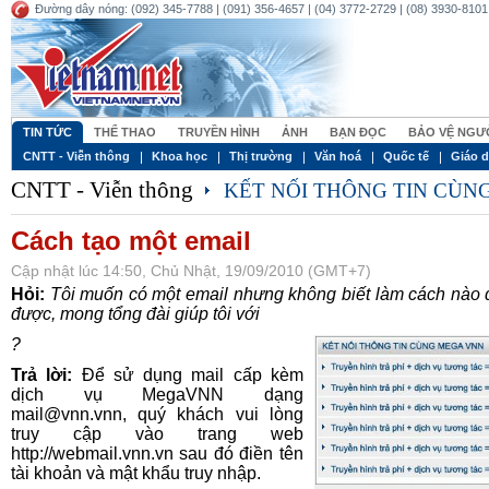
Đường dây nóng: (092) 345-7788 | (091) 356-4657 | (04) 3772-2729 | (08) 3930-8101 
TIN TỨC
THỂ THAO
TRUYỀN HÌNH
ẢNH
BẠN ĐỌC
BẢO VỆ NGƯƠ
CNTT - Viễn thông
Khoa học
Thị trường
Văn hoá
Quốc tế
Giáo 
CNTT - Viễn thông
KẾT NỐI THÔNG TIN CÙ
Cách tạo một email
Cập nhật lúc 14:50, Chủ Nhật, 19/09/2010 (GMT+7)
Hỏi:
Tôi muốn có một email nhưng không biết làm cách nào
được, mong tổng đài giúp tôi với
?
Trả lời:
Để sử dụng mail cấp kèm
dịch vụ MegaVNN dạng
mail@vnn.vnn, quý khách vui lòng
truy cập vào trang web
http://webmail.vnn.vn sau đó điền tên
tài khoản và mật khẩu truy nhập.