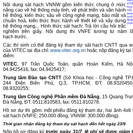
nă
VIT
Nội dung sát hạch VNNW gồm kiến thức chung ở mức
hợ
nâng cao về hệ thống máy tính, về phát triển và vận hành
một
qua
hệ thống, kiến thức sâu về công nghệ mạng, bảo mật và
nư
chuẩn hoá, kiến thức thực hành về thiết kế và xây dựng
Nhậ
chứ
hệ thống mạng... Hình thức sát hạch: Trả lời câu hỏi trắc
nghiệm trên giấy. Nội dung thi VNFE tương tự năm lầ
hạch trước.
Các thí sinh có thể đăng ký tham dự sát hạch CNTT qua w
của VITEC tại địa chỉ:
www.vitec.org.vn
hoặc nộp đăng ký tại 
điểm:
VITEC
, 97 Trần Quốc Toản, quận Hoàn Kiếm, Hà Nội
04.9425416, fax: 04.9425417;
Trung tâm Đào tạo CNTT
(Sở Khoa học - Công nghệ TP.
244 Điện Biên Phủ, Q.3, TP.HCM, ĐT: 08.9320450,
08.9320255;
Trung tâm Công nghệ Phần mềm Đà Nẵng
, 15 Quang Tru
Đà Nẵng, ĐT: 0511.810583, fax: 0511.810278.
Hồ sơ dự thi gồm: một phiếu đăng ký tham dự, hai ảnh 4x6 
sát hạch (VNFE; 250.000 đồng, VNNW: 300.000 đồng).
Thời gian nhận đăng ký tham dự sát hạch đến hết ngày 23/9
.
Nộp hồ sơ đăng ký
trước ngày 31/7
,
lệ phí sẽ được giảm