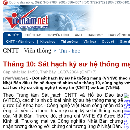
Đường dây nóng: (092) 345-7788 | (091) 356-4657 | (04) 3772-2729 | (08) 3930-8101 
TIN TỨC
THỂ THAO
TRUYỀN HÌNH
ẢNH
BẠN ĐỌC
BẢO VỆ NGƯƠ
CNTT - Viễn thông
Khoa học
Thị trường
Văn hoá
Quốc tế
Giáo 
CNTT - Viễn thông
Tin - học
Tháng 10: Sát hạch kỹ sư hệ thống m
Cập nhật lúc 14:59, Thứ Bảy, 10/07/2004 (GMT+7)
(VietNamNet)
- Đợt sát hạch kỹ sư hệ thống mạng (VNNW) theo
Nhật Bản đầu tiên sẽ được tổ chức vào tháng 10, cùng ngày vớ
sát hạch kỹ sư công nghệ thông tin (CNTT) cơ bản (VNFE).
Theo
Trung tâm Sát hạch CNTT và Hỗ trợ Đào tạo
(VITEC), các thí sinh đỗ loại hình kỹ sư hệ thống mạng sẽ
VIT
được Bộ Khoa học - Công nghệ Việt Nam công nhận đáp
thô
kế 
ứng các yêu cầu theo chuẩn kỹ năng kỹ sư hệ thống mạng
chứ
kho
của Nhật Bản. Trước đó, chứng chỉ VNFE đã được Bộ
học
Kinh tế, Thương mại và Công nghiệp Nhật Bản chứng
và 
dự
nhận tương đương với chứng chỉ tương ứng ở Nhật Bản.
nay 