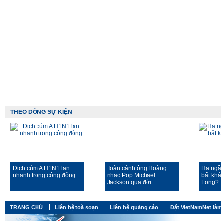
THEO DÒNG SỰ KIỆN
Dịch cúm A H1N1 lan
Toàn cảnh ông Hoàng
Hạ ngầ
nhanh trong cộng đồng
nhạc Pop Michael
bất kh
Jackson qua đời
Long?
TRANG CHỦ
Liên hệ toà soạn
Liên hệ quảng cáo
Đặt VietNamNet làm