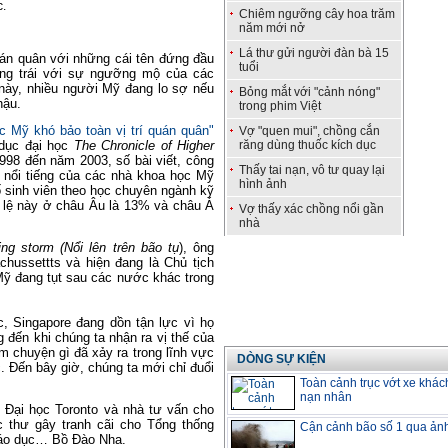
c.
Chiêm ngưỡng cây hoa trăm
năm mới nở
Lá thư gửi người đàn bà 15
quán quân với những cái tên đứng đầu
tuổi
ưng trái với sự ngưỡng mộ của các
ày, nhiều người Mỹ đang lo sợ nếu
Bỏng mắt với "cảnh nóng"
hậu.
trong phim Việt
c Mỹ khó bảo toàn vị trí quán quân"
Vợ "quen mui", chồng cắn
 dục đại học
The Chronicle of Higher
răng dùng thuốc kích dục
998 đến năm 2003, số bài viết, công
Thấy tai nạn, vô tư quay lại
í nổi tiếng của các nhà khoa học Mỹ
hình ảnh
 sinh viên theo học chuyên ngành kỹ
ỉ lệ này ở châu Âu là 13% và châu Á
Vợ thấy xác chồng nổi gần
nhà
ing storm (Nổi lên trên bão tụ
), ông
hussettts và hiện đang là Chủ tịch
Mỹ đang tụt sau các nước khác trong
, Singapore đang dồn tận lực vì họ
g đến khi chúng ta nhận ra vị thế của
m chuyện gì đã xảy ra trong lĩnh vực
DÒNG SỰ KIỆN
. Đến bây giờ, chúng ta mới chỉ đuổi
Toàn cảnh trục vớt xe khác
nạn nhân
 Đại học Toronto và nhà tư vấn cho
 thư gây tranh cãi cho Tổng thống
Cận cảnh bão số 1 qua ản
iáo dục… Bồ Đào Nha.