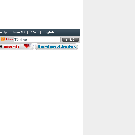
n đọc
Tuần VN
2 Sao
English
RSS