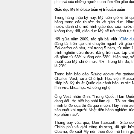
phim và của những người quan tâm đến giáo dụ
Giáo dục Mỹ khó bảo toàn vị trí quán quân
Trong hàng thập kỷ nay, Mỹ luôn giữ vị trí 
bảng trong các thước đo về giáo dục. Nh
nước dành cho mô hình giáo dục của nước n
không thay đổi, giáo dục Mỹ sẽ trở thành tụt 
Hồi giữa năm 2009, tác giả bài viết
"Giáo dụ
đăng tải trên tạp chí chuyên ngành về giáo
Education
có nêu,
chỉ trong 5 năm, từ năm 1
trình nghiên cứu được đăng trên các tạp ch
đã giảm từ 63% xuống còn 58%. Hiện nay, số
thuật của Mỹ chỉ ở mức 4%. Trong khi đó, t
là 20%.
Trong bản báo cáo
Rising above the gather
Charles Vest, cựu Chủ tịch Học viện Massac
Hiệp hội Kỹ thuật Quốc gia cảnh báo, nước 
lĩnh vực khoa học và công nghệ.
Ông Vest nhận định: “Trung Quốc, Hàn Quốc
đang đói. Họ biết họ phải làm gì… Tôi sợ rằn
mình bị đe dọa thì đã quá muộn. Hãy nhìn xe
sản xuất khi người Nhật tiến hành nghiêm túc
kịp phần nào".
Tháng bảy vừa qua, Don Tapscott - Giáo sư
Chính phủ và giới công thương, đã gửi bức
Obama, đề xuất Mỹ nên theo đuổi mô hình g