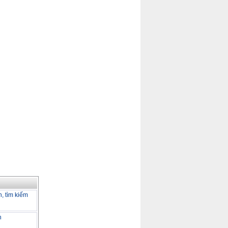
h, tìm kiếm
h