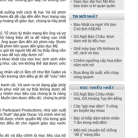
 nước Mỹ. Nhưng giờ đây, nó không còn
Giáo dục đại học Mỹ khó
bảo toàn vị trí quán quân
đi xuống một cách tệ hại. Và bộ phim
eim đã đề cập đến đến thực trạng này
TIN MỚI NHẤT
uy hoàng về giáo dục, chúng ta hãy phát
Báo Nhật ca ngợi VN làm
Chủ tịch ASEAN
Mỹ. Tổ chức từ thiện mang tên ông và vợ
GS Ngô Bảo Châu: khơi
 hộ hàng triệu đô la để nâng cao chất
đam mê từ tiểu học
ao ông quan tâm đến bộ phim này. Được
 mắt phim liên quan đến giáo dục Mỹ.
Ghế máy bay VN Airlines bị
c gửi tới người Mỹ để họ thấy rằng nền
vỡ, rách vỏ bọc
m sao để vực dậy được nó”.
khao khát của mọi học sinh sinh viên
Chiêm ngưỡng cây hoa trăm
ng như, các em không thể đạt được ước
năm mới nở
g nhân vật có tầm cỡ như Bill Gates và
Đua tăng lãi suất, vốn chạy
hẩn trương làm điều gì đó để "cứu" nền
vòng quanh
y tranh cãi. Và xem ra nó đang gặp phải
nh phui một vài sự thật không được dễ
uy nhiên mục tiêu của chúng ta là nâng
GS.Ngô Bảo Châu nhận
 Muốn làm được điều đó, chúng ta phải
nhà, GS.Hoàng Tụy lên tiếng
Clip "gái mại dâm": 5 công
i Participant Productions, nhà sản xuất
an truyền tay nhau
t Truth"
đạt giải Oscar. Và chính nhờ bộ
Bác sĩ hiếp dâm bệnh nhân
đã được chính quyền Mỹ chú trọng giải
7 lần trong một đêm
ợc điều đó cho ngành giáo dục nước
Mệt mỏi chuyện bố chồng
"để ý" nàng dâu
iều đó và đây chính là mục tiêu của bộ