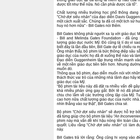
thống giáo dục tại đã từng là niềm tự hào của
được tốt như thế nữa. Nó cần phải được cải tổ”.
Chất lượng nhiều trường học phổ thông đang 
"
Chờ đợi siêu nhân"
của đạo diễn Davis Guggenh
một cách xuất sắc. Chúng ta đã có một lịch sử h
huy nó hơn nữa” - Bill Gates nói thêm.
Bill Gates không phải người xa lạ với giáo dục 
- Bill and Melinda Gates Foundation - đã ủng
lượng giáo dục nước Mỹ. Đó cũng là lí do vì s
biết đây là lần đầu tiên, Bill Gate dự lễ chiếu ra
Ông nhận thấy, bộ phim là bức thông điệp sâu sắ
giáo dục của nước họ đã đi xuống thế nào và là
Đạo diễn Guggenheim tập trung nhấn mạnh vào 
về một nền giáo dục tiên tiến hơn. Nhưng dườ
muốn đó.
Thông qua bộ phim, đạo diễn muốn nói với nhữn
thách thức vai trò của những nhà lãnh đạo hãy k
giáo dục của Mỹ.
“Bộ phim tài liệu này đã đặt ra nhiều vấn đề gâ
khá nhiều phản ứng gay gắt. Bởi lẽ nó đã pha
chịu cho lắm về các trường công lập của Mỹ. T
cao hơn nữa chất lượng giáo dục của nước nhà.
nhìn thẳng vào sự thật”, Bill Gates chia sẻ.
Bộ phim
"Chờ đợi siêu nhân
" sẽ được hỗ trợ bở
đã từng giúp cho bộ phim tài liệu
"An Inconvenien
phim này mà vấn đề khí hậu nóng lên toàn cầu 
quyết. Liệu rằng "
Chờ đợi siêu nhân"
có làm đư
này.
Bill Gates trả lời rằng: Ông cũng hi vọng vào đ