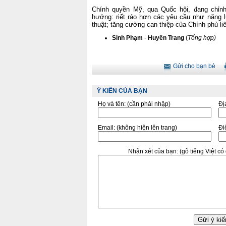
Chính quyền Mỹ, qua Quốc hội, đang chỉnh
hướng: riết ráo hơn các yêu cầu như năng 
thuật; tăng cường can thiệp của Chính phủ li
Sinh Phạm
-
Huyền Trang
(
Tổng hợp)
Gửi cho bạn bè
Ý KIẾN CỦA BẠN
Họ và tên:
(cần phải nhập)
Đị
Email:
(không hiện lên trang)
Điê
Nhận xét của bạn:
(gõ tiếng Việt c