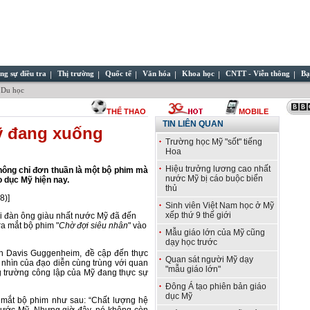
ng sự điều tra
Thị trường
Quốc tế
Văn hóa
Khoa học
CNTT - Viễn thông
Bạ
 Du học
THỂ THAO
MOBILE
TIN LIÊN QUAN
Mỹ đang xuống
Trường học Mỹ "sốt" tiếng
Hoa
Hiệu trưởng lương cao nhất
không chỉ đơn thuần là một bộ phim mà
nước Mỹ bị cáo buộc biển
o dục Mỹ hiện nay.
thủ
8)]
Sinh viên Việt Nam học ở Mỹ
xếp thứ 9 thế giới
ời đàn ông giàu nhất nước Mỹ đã đến
a mắt bộ phim "
Chờ đợi siêu nhân
" vào
Mẫu giáo lớn của Mỹ cũng
dạy học trước
iễn Davis Guggenheim, đề cập đến thực
Quan sát người Mỹ dạy
 nhìn của đạo diễn cùng trùng với quan
"mẫu giáo lớn"
ng trường công lập của Mỹ đang thực sự
Đông Á tạo phiên bản giáo
dục Mỹ
a mắt bộ phim như sau: “Chất lượng hệ