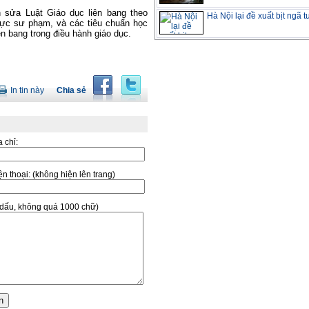
 sửa Luật Giáo dục liên bang theo
Hà Nội lại đề xuất bịt ngã 
lực sư phạm, và các tiêu chuẩn học
ên bang trong điều hành giáo dục.
In tin này
Chia sẻ
a chỉ:
̣n thoại:
(không hiện lên trang)
ó dấu, không quá 1000 chữ)