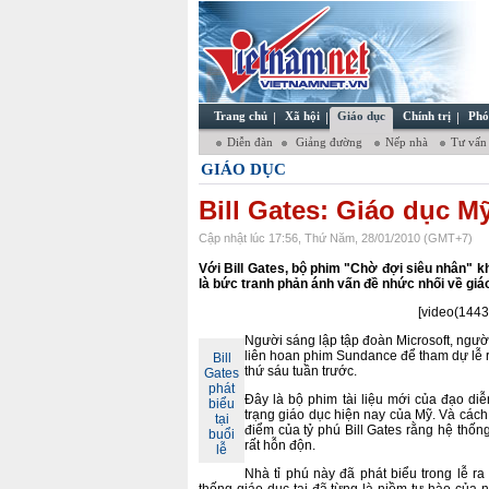
Trang chủ
Xã hội
Giáo dục
Chính trị
Phó
Diễn đàn
Giảng đường
Nếp nhà
Tư vấn
GIÁO DỤC
Bill Gates: Giáo dục 
Cập nhật lúc 17:56, Thứ Năm, 28/01/2010 (GMT+7)
Với Bill Gates, bộ phim "Chờ đợi siêu nhân" 
là bức tranh phản ánh vấn đề nhức nhối về giá
[video(1443
Người sáng lập tập đoàn Microsoft, ngư
liên hoan phim Sundance để tham dự lễ r
Bill
thứ sáu tuần trước.
Gates
phát
Đây là bộ phim tài liệu mới của đạo d
biểu
trạng giáo dục hiện nay của Mỹ. Và cách
tại
điểm của tỷ phú Bill Gates rằng hệ thố
buổi
rất hỗn độn.
lễ
Nhà tỉ phú này đã phát biểu trong lễ r