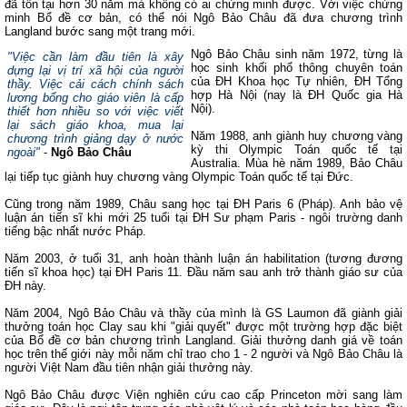
đã tồn tại hơn 30 năm mà không có ai chứng minh được. Với việc chứng
minh Bổ đề cơ bản, có thể nói Ngô Bảo Châu đã đưa chương trình
Langland bước sang một trang mới.
Ngô Bảo Châu sinh năm 1972, từng là
"
Việc cần làm đầu tiên là xây
học sinh khối phổ thông chuyên toán
dựng lại vị trí xã hội của người
của ĐH Khoa học Tự nhiên, ĐH Tổng
thầy. Việc cải cách chính sách
hợp Hà Nội (nay là ĐH Quốc gia Hà
lương bổng cho giáo viên là cấp
Nội).
thiết hơn nhiều
so với việc viết
lại sách giáo khoa, mua lại
Năm 1988, anh giành huy chương vàng
chương trình giảng dạy ở nước
kỳ thi Olympic Toán quốc tế tại
ngoài
"
-
Ngô Bảo Châu
Australia. Mùa hè năm 1989, Bảo Châu
lại tiếp tục giành huy chương vàng Olympic Toán quốc tế tại Đức.
Cũng trong năm 1989, Châu sang học tại ĐH Paris 6 (Pháp). Anh bảo vệ
luận án tiến sĩ khi mới 25 tuổi tại ĐH Sư phạm Paris - ngôi trường danh
tiếng bậc nhất nước Pháp.
Năm 2003, ở tuổi 31, anh hoàn thành luận án habilitation (tương đương
tiến sĩ khoa học) tại ĐH Paris 11. Đầu năm sau anh trở thành giáo sư của
ĐH này.
Năm 2004, Ngô Bảo Châu và thầy của mình là GS Laumon đã giành giải
thưởng toán học Clay sau khi "giải quyết" được một trường hợp đặc biệt
của Bổ đề cơ bản chương trình Langland. Giải thưởng danh giá về toán
học trên thế giới này mỗi năm chỉ trao cho 1 - 2 người và Ngô Bảo Châu là
người Việt Nam đầu tiên nhận giải thưởng này.
Ngô Bảo Châu được Viện nghiên cứu cao cấp Princeton mời sang làm