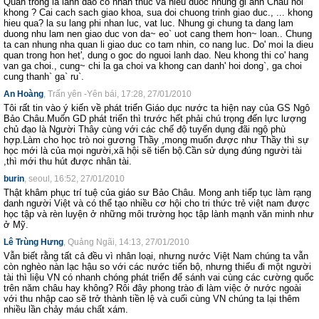
Quan trong la lanh dao co nhan thuc va hieu duoc nhung gi anh Chau noi'
khong ? Cai cach sach giao khoa, sua doi chuong trinh giao duc., ... khong
hieu qua? la su lang phi nhan luc, vat luc. Nhung gi chung ta dang lam
duong nhu lam nen giao duc von da~ eo` uot cang them hon~ loan.. Chung
ta can nhung nha quan li giao duc co tam nhin, co nang luc. Do' moi la dieu
quan trong hon het', dung o goc do nguoi lanh dao. Neu khong thi co' hang
van ga choi., cung~ chi la ga choi va khong can danh' hoi dong`, ga choi
cung thanh` ga` ru`.
An Hoàng
, Trấn yên -Yên bái, 17:28, 27/01/2010
Tôi rất tin vào ý kiến về phát triển Giáo dục nước ta hiện nay của GS Ngô
Bảo Châu.Muốn GD phát triển thì trước hết phải chú trọng đến lực lượng
chủ đạo là Người Thây cùng với các chế độ tuyển dụng đãi ngộ phù
hợp.Làm cho học trò noi gương Thầy ,mong muốn được như Thầy thì sự
học mới là của mọi người,xã hội sẽ tiến bộ.Cần sử dụng đúng người tài
,thì mới thu hút được nhân tài.
burin
, seoul, 16:52, 27/01/2010
Thật khâm phục trí tuệ của giáo sư Bảo Châu. Mong anh tiếp tục làm rạng
danh người Việt và có thể tạo nhiều cơ hội cho tri thức trẻ việt nam được
học tập và rèn luyện ở những môi trường học tập lành mạnh văn minh như
ở Mỹ.
Lê Trùng Hưng
, Quảng Ngãi, 14:13, 27/01/2010
Vẫn biết rằng tất cả đều vì nhân loại, nhưng nước Việt Nam chúng ta vẫn
còn nghèo nàn lạc hậu so với các nước tiến bộ, nhưng thiếu đi một người
tài thì liệu VN có nhanh chóng phát triển để sánh vai cùng các cường quốc
trên năm châu hay không? Rôi đây phong trào đi làm việc ở nước ngoài
với thu nhập cao sẽ trở thành tiền lệ và cuối cùng VN chúng ta lại thêm
nhiều lần chảy máu chất xám.