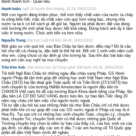
Bệnh thành tích - Quan liêu.
thanh hoàn
, ngõ 18 huỳnh thúc kháng, 10:28, 28/01/2010
Một con người đáng khâm phục, thế mới thấy chất xám của nước ta chảy
ra sông biển hết, mặc dù chất xám còn quý hơn vàng bạc, nhưng nhà
nước ta lại k có kế sách gì để giữ lại. Người tài phải được đặt vào đúng
môi trường thì mới phát huy được hết khả năng. Đừng trách anh ấy k làm
việc ở trong nước. Chúc anh tiến xa hơn nữa.
Nguyễn Trang
, Đại học Luật Hà Nội, 08:45, 28/01/2010
Một giáo sư còn quá trẻ, sao Bảo Châu lại làm được điều này? Đó là câu
hỏi cho tất cả chúng ta, đặc biệt là thế hệ trẻ. Đối với 1 sinh viên năm cuối
như em, cũng chưa có dự định gì cho tương lại. Sau khi đọc bài báo này
xong em cần suy nghĩ lại mọi chuyện.
Trần Kim Anh
, Viện Khoa học và Công nghệ Việt Nam, 06:30, 28/01/2010
Tôi biết Ngô Bảo Châu từ những ngày đầu cháu sang Pháp. GS Henri
người Pháp đã tận tình giúp đỡ những học sinh Việt Nam như Ngô Bảo
Châu (1972) hai lần đoạt giải Toán quốc tế và Trần Bình (27/1/1973) học
sinh chuyên lý của trường HàNội Amstecdam là người đầu tiên từ
CHXHCN Việt nam thi đỗ vào trường Bách Khoa danh tiếng của Pháp, lần
đầu tiên LÁ CỜ ĐỎ SAO VÀNG được kéo lên, tự hào lắm.Tiếc rằng 20
năm nay cháu chỉ làm việc cho người nước ngoài.
Tôi tự đặt câu hỏi tại sao những nhân tài như Bảo Châu chỉ có thẻ được
phát triển khi có sự giúp đỡ của các GS nước ngoài ở Pháp và nay là ở
Hoa Kỳ. Tại sao chỉ có những học sinh chuyên Toán, chuyên Lý, chuyên
Hoá, chuyên Tin, chuyên Sinh mới có thể được những giải Quốc tế .
Trường chuyên lớp chọn là niềm tự hào của thầy cô, của học sinh và của
gia đình, có điều giờ đây các em ở đâu ? các em hướng về Tổ Quốc góp
phần để dân Việt Nam mình đỡ nghèo