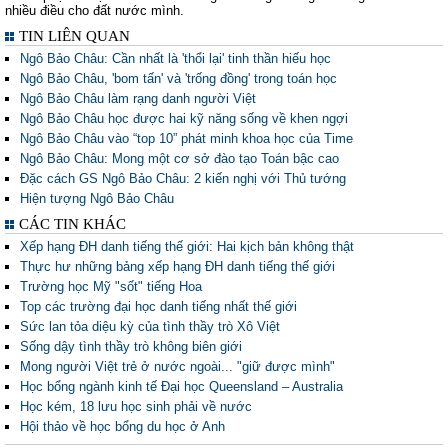
nhiều điều cho đất nước mình.
TIN LIÊN QUAN
Ngô Bảo Châu: Cần nhất là 'thổi lại' tinh thần hiếu học
Ngô Bảo Châu, 'bom tấn' và 'trống đồng' trong toán học
Ngô Bảo Châu làm rạng danh người Việt
Ngô Bảo Châu học được hai kỹ năng sống về khen ngợi
Ngô Bảo Châu vào “top 10” phát minh khoa học của Time
Ngô Bảo Châu: Mong một cơ sở đào tạo Toán bậc cao
Đặc cách GS Ngô Bảo Châu: 2 kiến nghị với Thủ tướng
Hiện tượng Ngô Bảo Châu
CÁC TIN KHÁC
Xếp hạng ĐH danh tiếng thế giới: Hai kịch bản không thật
Thực hư những bảng xếp hạng ĐH danh tiếng thế giới
Trường học Mỹ "sốt" tiếng Hoa
Top các trường đại học danh tiếng nhất thế giới
Sức lan tỏa diệu kỳ của tình thầy trò Xô Việt
Sống dậy tình thầy trò không biên giới
Mong người Việt trẻ ở nước ngoài... "giữ được mình"
Học bổng ngành kinh tế Đại học Queensland – Australia
Học kém, 18 lưu học sinh phải về nước
Hội thảo về học bổng du học ở Anh