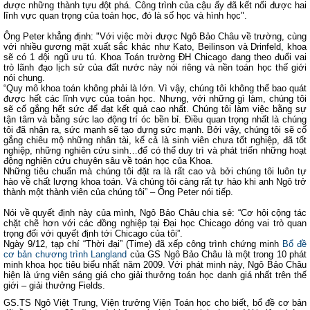
được những thành tựu đột phá. Công trình của cậu ấy đã kết nối được hai
lĩnh vực quan trọng của toán học, đó là số học và hình học".
Ông Peter khẳng định: "Với việc mời được Ngô Bảo Châu về trường, cùng
với nhiều gương mặt xuất sắc khác như Kato, Beilinson và Drinfeld, khoa
sẽ có 1 đội ngũ ưu tú. Khoa Toán trường ĐH Chicago đang theo đuổi vai
trò lãnh đạo lịch sử của đất nước này nói riêng và nền toán học thế giới
nói chung.
“Quy mô khoa toán không phải là lớn. Vì vậy, chúng tôi không thể bao quát
được hết các lĩnh vực của toán học. Nhưng, với những gì làm, chúng tôi
sẽ cố gắng hết sức để đạt kết quả cao nhất. Chúng tôi làm việc bằng sự
tận tâm và bằng sức lao động trí óc bền bỉ. Điều quan trọng nhất là chúng
tôi đã nhận ra, sức mạnh sẽ tạo dựng sức mạnh. Bởi vậy, chúng tôi sẽ cố
gắng chiêu mộ những nhân tài, kể cả là sinh viên chưa tốt nghiệp, đã tốt
nghiệp, những nghiên cứu sinh…để có thể duy trì và phát triển những hoạt
động nghiên cứu chuyên sâu về toán học của Khoa.
Những tiêu chuẩn mà chúng tôi đặt ra là rất cao và bởi chúng tôi luôn tự
hào về chất lượng khoa toán. Và chúng tôi càng rất tự hào khi anh Ngô trở
thành một thành viên của chúng tôi” – Ông Peter nói tiếp.
Nói về quyết định này của mình, Ngô Bảo Châu chia sẻ: “Cơ hội cộng tác
chặt chẽ hơn với các đồng nghiệp tại Đại học Chicago đóng vai trò quan
trọng đối với quyết định tới Chicago của tôi”.
Ngày 9/12, tạp chí “Thời đại” (Time) đã xếp công trình chứng minh
Bổ đề
cơ bản chương trình Langland
của GS Ngô Bảo Châu là một trong 10 phát
minh khoa học tiêu biểu nhất năm 2009. Với phát minh này, Ngô Bảo Châu
hiện là ứng viên sáng giá cho giải thưởng toán học danh giá nhất trên thế
giới – giải thưởng Fields.
GS.TS Ngô Việt Trung, Viện trưởng Viện Toán học cho biết, bổ đề cơ bản