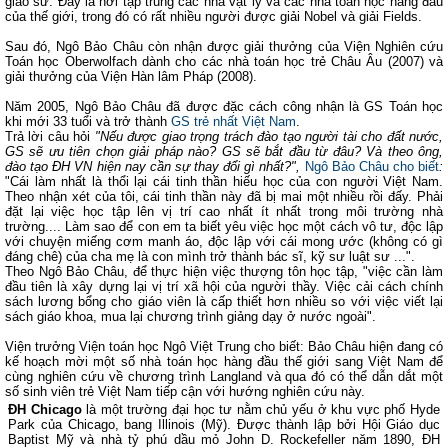
giáo sư. Đây là nơi tập trung các nhà vật lý và các nhà toán học hàng đầu
của thế giới, trong đó có rất nhiều người được giải Nobel và giải Fields.
Sau đó, Ngô Bảo Châu còn nhận được giải thưởng của Viện Nghiên cứu
Toán học Oberwolfach dành cho các nhà toán học trẻ Châu Âu (2007) và
giải thưởng của Viện Hàn lâm Pháp (2008).
Năm 2005, Ngô Bảo Châu đã được đặc cách công nhận là GS Toán học
khi mới 33 tuổi và trở thành
GS trẻ nhất Việt Nam
.
Trả lời câu hỏi
"Nếu được giao trọng trách đào tạo người tài cho đất nước,
GS sẽ ưu tiên chọn giải pháp nào? GS sẽ bắt đầu từ đâu? Và theo ông,
đào tạo ĐH VN hiện nay cần sự thay đổi gì nhất?",
Ngô Bảo Châu cho biết
:
"Cái làm nhất là thổi lại cái tinh thần hiếu học của con người Việt Nam.
Theo nhận xét của tôi, cái tinh thần này đã bị mai một nhiều rồi đấy. Phải
đặt lại việc học tập lên vị trí cao nhất ít nhất trong môi trường nhà
trường.... Làm sao để con em ta biết yêu việc học một cách vô tư, độc lập
với chuyện miếng cơm manh áo, độc lập với cái mong ước (không có gì
đáng chê) của cha mẹ là con mình trở thành bác sĩ, kỹ sư luật sư ...".
Theo Ngô Bảo Châu, để thực hiện việc thượng tôn học tập, "việc cần làm
đầu tiên là xây dựng lại vị trí xã hội của người thầy. Việc cải cách chính
sách lương bổng cho giáo viên là cấp thiết hơn nhiều so với việc viết lại
sách giáo khoa, mua lại chương trình giảng dạy ở nước ngoài".
Viện trưởng Viện toán học Ngô Việt Trung cho biết: Bảo Châu hiện đang có
kế hoạch mời một số nhà toán học hàng đầu thế giới sang Việt Nam để
cùng nghiên cứu về chương trình Langland và qua đó có thể dẫn dắt một
số sinh viên trẻ Việt Nam tiếp cận với hướng nghiên cứu này.
ĐH Chicago
là một trường đại học tư nằm chủ yếu ở khu vực phố Hyde
Park của Chicago, bang Illinois (Mỹ). Được thành lập bởi Hội Giáo dục
Baptist Mỹ và nhà tỷ phú dầu mỏ John D. Rockefeller năm 1890, ĐH