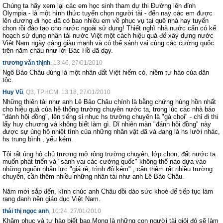
Chúng ta hãy xem lại các em học sinh tham dự thi Đường lên đỉnh
Olympia - là một hình thức tuyển chọn người tài - đến nay các em được
lên đương đi học đã có bao nhiêu em về phục vụ tại quê nhà hay tuyển
chọn rồi đào tạo cho nước ngoài sử dụng! Thiết nghĩ nhà nước cấn có kế
hoạch sử dụng nhân tài nước Việt một cách hiệu quả để xây dựng nước
Việt Nam ngày càng giàu mạnh và có thể sánh vai cùng các cường quốc
trên năm châu như lời Bác Hồ đã dạy.
trương văn thịnh
, 13:46, 27/01/2010
Ngô Bảo Châu đúng là một nhân đất Việt hiếm có, niềm tự hào của dân
tộc.
Huy Vũ
, Q3, TPHCM, 13:18, 27/01/2010
Những thiên tài như anh Lê Bảo Châu chính là bằng chứng hùng hồn nhất
cho hiệu quả của hệ thống trường chuyên nước ta, trong lúc các nhà báo
"đánh hội đồng", lên tiếng sỉ nhục hs trường chuyên là "gà chọi" - chỉ đi thi
lấy huy chương và không biết làm gì. Dĩ nhiên màn "đánh hội đồng" này
được sự ủng hộ nhiệt tình của những nhân vật đã và đang là hs lười nhác,
hs trung bình , yếu kém.
Tôi rất ủng hộ chủ trương mở rộng trường chuyên, lớp chọn, đất nước ta
muốn phát triển và "sánh vai các cường quốc" không thể nào dựa vào
những nguồn nhân lực "giá rẻ, trình độ kém" , cần thêm rất nhiều trường
chuyên, cần thêm nhiều những nhân tài như anh Lê Bảo Châu.
Năm mới sắp đến, kính chúc anh Châu dồi dào sức khoẻ để tiếp tục làm
rạng danh nền giáo dục Việt Nam.
thái thị ngọc anh
, 10:24, 27/01/2010
Khâm phục và tự hào biết bao.Mong là những con người tài giỏi đó sẽ làm