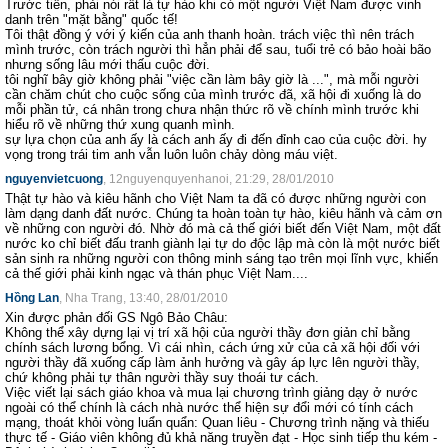
Trước tiên, phải nói rất là tự hào khi có một người Việt Nam được vinh
danh trên "mặt bằng" quốc tế!
Tôi thật đồng ý với ý kiến của anh thanh hoàn. trách việc thì nên trách
mình trước, còn trách người thì hẳn phải để sau, tuổi trẻ có bảo hoài bão
nhưng sống lâu mới thấu cuộc đời.
tôi nghĩ bây giờ không phải "việc cần làm bây giờ là ...", mà mỗi người
cần chăm chút cho cuộc sống của mình trước đã, xã hội đi xuống là do
mỗi phần tử, cá nhân trong chưa nhận thức rõ về chính mình trước khi
hiểu rõ về những thứ xung quanh mình.
sự lựa chọn của anh ấy là cách anh ấy đi đến đỉnh cao của cuộc đời. hy
vọng trong trái tim anh vẫn luôn luôn chảy dòng máu việt.
nguyenvietcuong
, 12nguyenquyenhanoi, 21:29, 28/01/2010
Thật tự hào và kiêu hãnh cho Việt Nam ta đã có được những người con
làm dạng danh đất nước. Chúng ta hoàn toàn tự hào, kiêu hãnh và cảm ơn
về những con người đó. Nhờ đó mà cả thế giới biết đến Việt Nam, một đất
nước ko chỉ biết đấu tranh giành lại tự do độc lập mà còn là một nước biết
sản sinh ra những người con thông minh sáng tạo trên mọi lĩnh vực, khiến
cả thế giới phải kinh ngạc và thán phục Việt Nam....
Hồng Lan
, Nha Trang, 13:40, 28/01/2010
Xin được phản đối GS Ngô Bảo Châu:
Không thể xây dựng lại vị trí xã hội của người thầy đơn giản chỉ bằng
chính sách lương bổng. Vì cái nhìn, cách ứng xử của cả xã hội đối với
người thầy đã xuống cấp làm ảnh hưởng và gây áp lực lên người thầy,
chứ không phải tự thân người thầy suy thoái tư cách.
Việc viết lại sách giáo khoa và mua lại chương trình giảng dạy ở nước
ngoài có thể chính là cách nhà nước thể hiện sự đổi mới có tính cách
mạng, thoát khỏi vòng luẩn quẩn: Quan liêu - Chương trình nặng và thiếu
thực tế - Giáo viên không đủ khả năng truyền đạt - Học sinh tiếp thu kém -