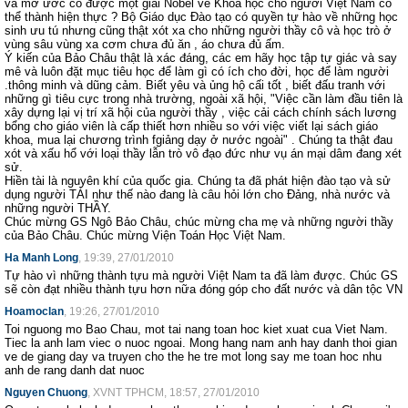
và mơ ước có được một giải Nôbel về Khoa học cho người Việt Nam có
thể thành hiện thực ? Bộ Giáo dục Đào tạo có quyền tự hào về những học
sinh ưu tú nhưng cũng thật xót xa cho những người thầy cô và học trò ở
vùng sâu vùng xa cơm chưa đủ ăn , áo chưa đủ ấm.
Ý kiến của Bảo Châu thật là xác đáng, các em hãy học tập tự giác và say
mê và luôn đặt mục tiêu học để làm gì có ích cho đời, học để làm người
.thông minh và dũng cảm. Biết yêu và ủng hộ cấi tốt , biết đấu tranh với
những gì tiêu cực trong nhà trường, ngoài xã hội, "Việc cần làm đầu tiên là
xây dựng lại vị trí xã hội của người thầy , việc cải cách chính sách lương
bổng cho giáo viên là cấp thiết hơn nhiều so với việc viết lại sách giáo
khoa, mua lại chương trình fgiảng dạy ở nước ngoài" . Chúng ta thật đau
xót và xấu hổ với loại thầy lẫn trò vô đạo đức như vụ án mại dâm đang xét
sử.
Hiền tài là nguyên khí của quốc gia. Chúng ta đã phát hiện đào tạo và sử
dụng người TÀI như thế nào đang là câu hỏi lớn cho Đảng, nhà nước và
những người THẦY.
Chúc mừng GS Ngô Bảo Châu, chúc mừng cha mẹ và những người thầy
của Bảo Châu. Chúc mừng Viện Toán Học Việt Nam.
Ha Manh Long
, 19:39, 27/01/2010
Tự hào vì những thành tựu mà người Việt Nam ta đã làm được. Chúc GS
sẽ còn đạt nhiều thành tựu hơn nữa đóng góp cho đất nước và dân tộc VN
Hoamoclan
, 19:26, 27/01/2010
Toi nguong mo Bao Chau, mot tai nang toan hoc kiet xuat cua Viet Nam.
Tiec la anh lam viec o nuoc ngoai. Mong hang nam anh hay danh thoi gian
ve de giang day va truyen cho the he tre mot long say me toan hoc nhu
anh de rang danh dat nuoc
Nguyen Chuong
, XVNT TPHCM, 18:57, 27/01/2010