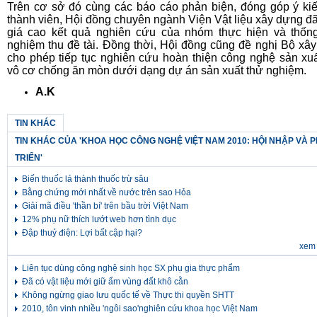
Trên cơ sở đó cùng các báo cáo phản biện, đóng góp ý ki
thành viên, Hội đồng chuyên ngành Viện Vật liệu xây dựng đ
giá cao kết quả nghiên cứu của nhóm thực hiện và thốn
nghiệm thu đề tài. Đồng thời, Hội đồng cũng đề nghị Bộ xâ
cho phép tiếp tục nghiên cứu hoàn thiện công nghệ sản xu
vô cơ chống ăn mòn dưới dạng dự án sản xuất thử nghiệm.
A.K
TIN KHÁC
TIN KHÁC CỦA 'KHOA HỌC CÔNG NGHỆ VIỆT NAM 2010: HỘI NHẬP VÀ 
TRIỂN'
Biến thuốc lá thành thuốc trừ sâu
Bằng chứng mới nhất về nước trên sao Hỏa
Giải mã điều 'thần bí' trên bầu trời Việt Nam
12% phụ nữ thích lướt web hơn tình dục
Đập thuỷ điện: Lợi bất cập hại?
xem 
Liên tục dùng công nghệ sinh học SX phụ gia thực phẩm
Đã có vật liệu mới giữ ẩm vùng đất khô cằn
Không ngừng giao lưu quốc tế về Thực thi quyền SHTT
2010, tôn vinh nhiều 'ngôi sao'nghiên cứu khoa học Việt Nam