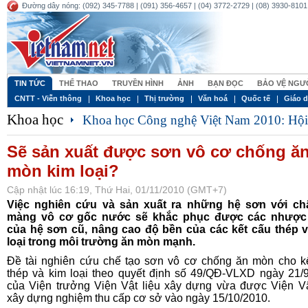
Đường dây nóng: (092) 345-7788 | (091) 356-4657 | (04) 3772-2729 | (08) 3930-8101 
TIN TỨC
THỂ THAO
TRUYỀN HÌNH
ẢNH
BẠN ĐỌC
BẢO VỆ NGƯƠ
CNTT - Viễn thông
Khoa học
Thị trường
Văn hoá
Quốc tế
Giáo 
Khoa học
Khoa học Công nghệ Việt Nam 2010: Hội 
Sẽ sản xuất được sơn vô cơ chống ă
mòn kim loại?
Cập nhật lúc 16:19, Thứ Hai, 01/11/2010 (GMT+7)
Việc nghiên cứu và sản xuất ra những hệ sơn với chấ
màng vô cơ gốc nước sẽ khắc phục được các nhược
của hệ sơn cũ, nâng cao độ bền của các kết cấu thép 
loại trong môi trường ăn mòn mạnh.
Đề tài nghiên cứu chế tạo sơn vô cơ chống ăn mòn cho k
thép và kim loại theo quyết định số 49/QĐ-VLXD ngày 21/
của Viện trưởng Viện Vật liệu xây dựng vừa được Viện Vậ
xây dựng nghiệm thu cấp cơ sở vào ngày 15/10/2010.