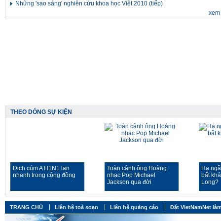
Những 'sao sáng' nghiên cứu khoa học Việt 2010 (tiếp)
xem 
THEO DÒNG SỰ KIỆN
Dịch cúm A H1N1 lan
Toàn cảnh ông Hoàng
Hạ ngầ
nhanh trong cộng đồng
nhạc Pop Michael
bất kh
Jackson qua đời
Long?
TRANG CHỦ
Liên hệ toà soạn
Liên hệ quảng cáo
Đặt VietNamNet làm