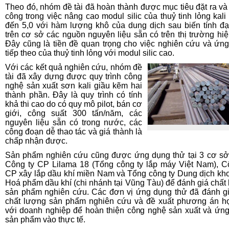
Theo đó, nhóm đề tài đã hoàn thành được mục tiêu đặt ra và
công trong việc nâng cao modul silic của thuỷ tinh lỏng kali 
đến 5,0 với hàm lượng khô của dung dịch sau biến tính đ
trên cơ sở các nguồn nguyên liệu sẵn có trên thị trường hiệ
Đây cũng là tiền đề quan trọng cho việc nghiên cứu và ứn
tiếp theo của thuỷ tinh lỏng với modul silic cao.
Với các kết quả nghiên cứu, nhóm đề
tài đã xây dựng được quy trình công
nghệ sản xuất sơn kali giầu kẽm hai
thành phần. Đây là quy trình có tính
khả thi cao do có quy mô pilot, bán cơ
giới, công suất 300 tấn/năm, các
nguyên liệu sẵn có trong nước, các
công đoạn dễ thao tác và giá thành là
chấp nhận được.
Sản phẩm nghiên cứu cũng được ứng dụng thử tại 3 cơ sở
Công ty CP Lilama 18 (Tổng công ty lắp máy Việt Nam), C
CP xây lắp dầu khí miền Nam và Tổng công ty Dung dịch kh
Hoá phẩm dầu khí (chi nhánh tại Vũng Tàu) để đánh giá chất
sản phẩm nghiên cứu. Các đơn vị ứng dụng thử đã đánh g
chất lượng sản phẩm nghiên cứu và đề xuất phương án h
với doanh nghiệp để hoàn thiện công nghệ sản xuất và ứn
sản phẩm vào thực tế.