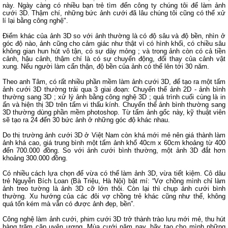
này. Ngày càng có nhiều bạn trẻ tìm đến công ty chúng tôi để làm ảnh
cưới 3D. Thậm chí, những bức ảnh cưới đã lâu chúng tôi cũng có thể xử
lí lại bằng công nghệ".
Điểm khác của ảnh 3D so với ảnh thường là có độ sâu và độ bền, nhìn ở
góc độ nào, ảnh cũng cho cảm giác như thật vì có hình khối, có chiều sâu
không gian hun hút vô tận, có sự dày mỏng ; và trong ảnh còn có cả tiền
cảnh, hậu cảnh, thậm chí là có sự chuyển động, đổi thay của cảnh vật
xung. Nếu người làm cẩn thận, độ bền của ảnh có thể lên tới 30 năm.
Theo anh Tâm, có rất nhiều phần mềm làm ảnh cưới 3D, để tạo ra một tấm
ảnh cưới 3D thường trải qua 3 giai đoạn: Chuyển thể ảnh 2D - ảnh bình
thường sang 3D ; xử lý ảnh bằng công nghệ 3D ; quá trình cuối cùng là in
ấn và hiện thị 3D trên tấm vi thấu kính. Chuyển thể ảnh bình thường sang
3D thường dùng phần mềm photoshop. Từ tấm ảnh gốc này, kỹ thuật viên
sẽ tạo ra 24 đến 30 bức ảnh ở những góc độ khác nhau.
Do thị trường ảnh cưới 3D ở Việt Nam còn khá mới mẻ nên giá thành làm
ảnh khá cao, giá trung bình một tấm ảnh khổ 40cm x 60cm khoảng từ 400
đến 700.000 đồng. So với ảnh cưới bình thường, một ảnh 3D đắt hơn
khoảng 300.000 đồng.
Có nhiều cách lựa chọn để vừa có thể làm ảnh 3D, vừa tiết kiệm. Cô dâu
trẻ Nguyễn Bích Loan (Bà Triệu, Hà Nội) bật mí: “Vợ chồng mình chỉ làm
ảnh treo tường là ảnh 3D cỡ lớn thôi. Còn lại thì chụp ảnh cưới bình
thường. Xu hướng của các đôi vợ chồng trẻ khác cũng như thế, không
quá tốn kém mà vẫn có được ảnh đẹp, bền”.
Công nghệ làm ảnh cưới, phim cưới 3D trở thành trào lưu mới mẻ, thu hút
hàng trăm cặp uyên ương. Mùa cưới năm nay, hãy tạo cho mình những