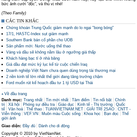
bức ảnh cưới “độc”, và thú vị nhé!
(Theo Family)
CÁC TIN KHÁC
Chứng khoán Trung Quốc giảm mạnh do lo ngại "bong bóng"
17/1, HASTC-Index sụt giảm mạnh
Southern Bank bán cổ phần cho UOB
Sản phẩm mới: Nước uống thể thao
Vàng và dầu sẽ không nằm lâu ở ngưỡng giá thấp
Khách hàng bạc tỉ ở nhà băng
Giá dầu đạt mức kỷ lục kể từ cuộc chiến Iraq
Doanh nghiệp Việt Nam chưa quen dùng trọng tài thương mại
2 nền kinh tế lớn nhất thế giới đang tăng trưởng chậm
Ford muốn rút kế hoạch đầu tư 1 tỷ USD tại Thái
Về đầu trang
Danh mục:
Trang nhất
Tin mới nhất
Tâm điểm
Tin nổi bật
Chính
trị
Xã hội
Phóng sự điều tra
Giáo dục
Kinh tế - Thị trường
Quốc
tế
Văn hoá
Thể thao
TUANVIETNAM.NET
GIẢI TRÍ 2SAO
CNTT -
Viễn thông
VEF.VN
Muôn màu Cuộc sống
Khoa học
Bạn đọc
Thế
giới ảnh
Giao diện:
Đầy đủ
Dành cho di động
Copyright © 2010 by VietNamNet.