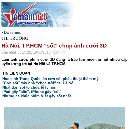
Danh mục
THỊ TRƯỜNG
Hà Nội, TP.HCM "sốt" chụp ảnh cưới 3D
Cập nhật lúc 15:22, 19/08/2010 (GMT+7)
Làm ảnh cưới, phim cưới 3D đang là trào lưu mới thu hút nhiều cặp
uyên ương trẻ tại Hà Nội và TP.HCM.
TIN LIÊN QUAN
Học sinh Trung Quốc lên cơn sốt phẫu thuật thẩm mỹ
"Cơn sốt" xây nhà “chọc trời” tại Hà Nội
Nhật Bản sốt tổ chức lễ ly hôn
iPad gây "sốc", iPhone gây "sốt"
Những ca khúc phim Việt gây sốt nhất