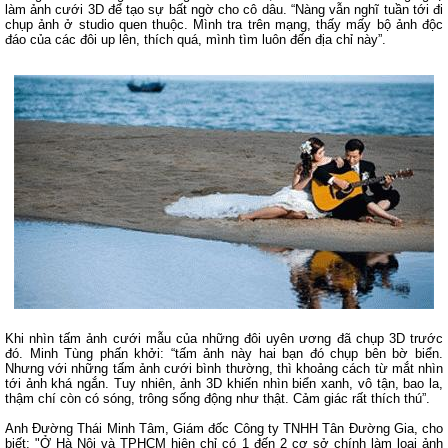
làm ảnh cưới 3D để tạo sự bất ngờ cho cô dâu. “Nàng vẫn nghĩ tuần tới đi
chụp ảnh ở studio quen thuộc. Mình tra trên mạng, thấy mấy bộ ảnh độc
đáo của các đôi up lên, thích quá, mình tìm luôn đến địa chỉ này”.
Khi nhìn tấm ảnh cưới mẫu của những đôi uyên ương đã chụp 3D trước
đó. Minh Tùng phấn khởi: “tấm ảnh này hai bạn đó chụp bên bờ biển.
Nhưng với những tấm ảnh cưới bình thường, thì khoảng cách từ mắt nhìn
tới ảnh khá ngắn. Tuy nhiên, ảnh 3D khiến nhìn biển xanh, vô tận, bao la,
thậm chí còn có sóng, trông sống động như thật. Cảm giác rất thích thú”.
Anh Đường Thái Minh Tâm, Giám đốc Công ty TNHH Tân Đường Gia, cho
biết: "Ở Hà Nội và TPHCM hiện chỉ có 1 đến 2 cơ sở chính làm loại ảnh