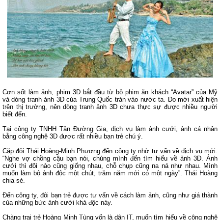
Cơn sốt làm ảnh, phim 3D bắt đầu từ bộ phim ăn khách “Avatar” của Mỹ
và dòng tranh ảnh 3D của Trung Quốc tràn vào nước ta. Do mới xuất hiện
trên thị trường, nên dòng tranh ảnh 3D chưa thực sự được nhiều người
biết đến.
Tại công ty TNHH Tân Đường Gia, dịch vụ làm ảnh cưới, ảnh cá nhân
bằng công nghệ 3D được rất nhiều bạn trẻ chú ý.
Cặp đôi Thái Hoàng-Minh Phương đến công ty nhờ tư vấn về dịch vụ mới.
“Nghe vợ chồng cậu bạn nói, chúng mình đến tìm hiểu về ảnh 3D. Ảnh
cưới thì đôi nào cũng giống nhau, chỗ chụp cũng na ná như nhau. Mình
muốn làm bộ ảnh độc một chút, trăm năm mới có một ngày”. Thái Hoàng
chia sẻ.
Đến công ty, đôi bạn trẻ được tư vấn về cách làm ảnh, cũng như giá thành
của những bức ảnh cưới khá độc này.
Chàng trai trẻ Hoàng Minh Tùng vốn là dân IT, muốn tìm hiểu về công nghệ