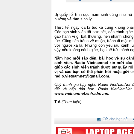
Bị quấy rối tình dục, nam sinh cũng như nữ
hưởng về tâm sinh lý.
Thực tế, ngay cả kí túc xá cũng không phải
Các bạn sinh viên tốt hơn hết, cần cảnh giác
gặp hành vi gì bất thường, nên nhanh chóng
túc. Cũng nên tránh về muộn, tránh đi một m
với người xa lạ. Những con yêu râu xanh luô
vậy nếu không cảnh giác, bạn sẽ trở thành n
Năm học mới sắp đến, bài học về sự cảnh g
sinh viên. Radio Vietnamnet xin mời các
giúp các sinh viên tránh được sự quấy rố
vị và các bạn có thể phản hồi hoặc gửi em
radio.vietnamnet@gmail.com.
Quý thính giả hãy nghe Radio VietNamNet để
tiết và hấp dẫn hơn. Radio VietNamNet 
www.vietnamnet.vn/radiovnn.
T.A
(Thực hiện)
Gửi cho bạn bè