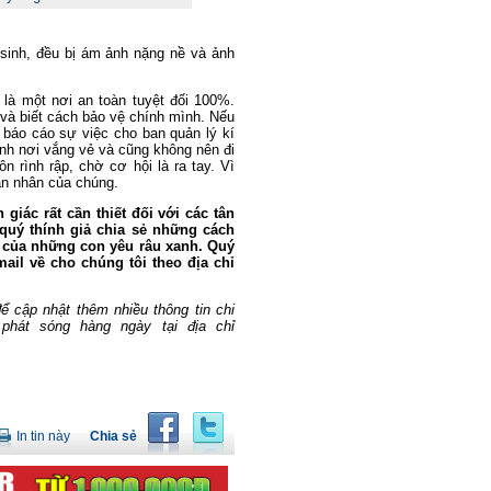
 sinh, đều bị ám ảnh nặng nề và ảnh
 là một nơi an toàn tuyệt đối 100%.
 và biết cách bảo vệ chính mình. Nếu
 báo cáo sự việc cho ban quản lý kí
ình nơi vắng vẻ và cũng không nên đi
n rình rập, chờ cơ hội là ra tay. Vì
ạn nhân của chúng.
iác rất cần thiết đối với các tân
 quý thính giả chia sẻ những cách
i của những con yêu râu xanh. Quý
ail về cho chúng tôi theo địa chỉ
 cập nhật thêm nhiều thông tin chi
phát sóng hàng ngày tại địa chỉ
In tin này
Chia sẻ