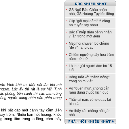
GS.Ngô Bảo Châu nhận
nhà, GS.Hoàng Tụy lên tiếng
Clip "gái mại dâm": 5 công
an truyền tay nhau
Bác sĩ hiếp dâm bệnh nhân
7 lần trong một đêm
Mệt mỏi chuyện bố chồng
"để ý" nàng dâu
Chiêm ngưỡng cây hoa trăm
năm mới nở
Lá thư gửi người đàn bà 15
tuổi
Bỏng mắt với "cảnh nóng"
trong phim Việt
ửa kính khá to. Một vài lần khi mà
Vợ "quen mui", chồng cắn
gười. Lúc ấy thì rất là sợ hãi. Tình
răng dùng thuốc kích dục
các phòng bên cạnh thì các bạn cũng
 bóng người đang nhìn vào phía trong
Thấy tai nạn, vô tư quay lại
hình ảnh
g khi bắt gặp một cánh tay cầm điện
Vợ thấy xác chồng nổi gần
uay trộm. Nhiều bạn hốt hoảng, khóc
nhà
g trong tâm trạng lo lắng, cảm thấy