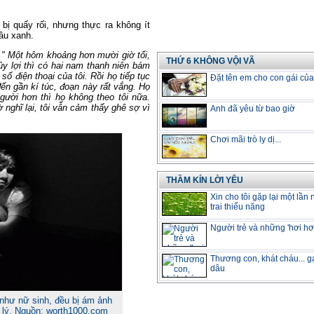
bị quấy rối, nhưng thực ra không ít
âu xanh.
:
" Một hôm khoảng hơn mười giờ tối,
THỨ 6 KHÔNG VỘI VÃ
y lợi thì có hai nam thanh niên bám
n số điện thoại của tôi. Rồi họ tiếp tục
Đặt tên em cho con gái củ
 đến gần kí túc, đoạn này rất vắng. Họ
gười hơn thì họ không theo tôi nữa.
 nghĩ lại, tôi vẫn cảm thấy ghê sợ vì
Anh đã yêu từ bao giờ
Chơi mãi trò ly dị...
THẦM KÍN LỜI YÊU
Xin cho tôi gặp lại một lần
trai thiểu năng
Người trẻ và những 'hơi hơi
Thương con, khát cháu... g
dâu
 như nữ sinh, đều bị ám ảnh
 lý. Nguồn: worth1000.com