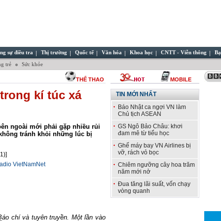
ng sự điều tra
Thị trường
Quốc tế
Văn hóa
Khoa học
CNTT - Viễn thông
Bạ
g trẻ
Sức khỏe
THỂ THAO
MOBILE
trong kí túc xá
TIN MỚI NHẤT
Báo Nhật ca ngợi VN làm
Chủ tịch ASEAN
ên ngoài mới phải gặp nhiều rủi
GS Ngô Bảo Châu: khơi
đam mê từ tiểu học
 không tránh khỏi những lúc bị
Ghế máy bay VN Airlines bị
vỡ, rách vỏ bọc
1)]
Radio VietNamNet
Chiêm ngưỡng cây hoa trăm
năm mới nở
Đua tăng lãi suất, vốn chạy
vòng quanh
Báo chí và tuyên truyền. Một lần vào