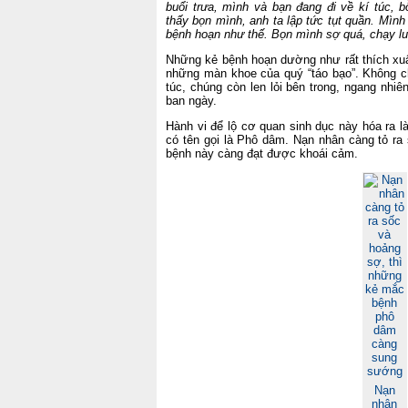
buổi trưa, mình và bạn đang đi về kí túc, 
thấy bọn mình, anh ta lập tức tụt quần. Mình
bệnh hoạn như thế. Bọn mình sợ quá, chạy lu
Những kẻ bệnh hoạn dường như rất thích xuất
những màn khoe của quý “táo bạo”. Không ch
túc, chúng còn len lỏi bên trong, ngang nhiê
ban ngày.
Hành vi để lộ cơ quan sinh dục này hóa ra là
có tên gọi là Phô dâm. Nạn nhân càng tỏ ra
bệnh này càng đạt được khoái cảm.
Nạn
nhân