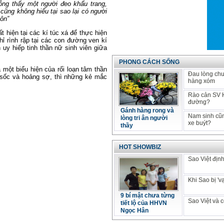
bỗng thấy một người đeo khẩu trang,
 cũng không hiểu tại sao lại có người
ôn”
 hiện tại các kí túc xá để thực hiện
ỉ rình rập tại các con đường ven kí
n uy hiếp tinh thần nữ sinh viên giữa
PHONG CÁCH SỐNG
 một biểu hiện của rối loạn tâm thần
Đau lòng chuy
 sốc và hoảng sợ, thì những kẻ mắc
hàng xóm
Rào cản SV Hà
đường?
Gánh hàng rong và
Nam sinh cũng
lòng tri ân người
xe buýt?
thầy
HOT SHOWBIZ
Sao Việt địn
Khi Sao bị 'v
9 bí mật chưa từng
Sao Việt và c
tiết lộ của HHVN
Ngọc Hân