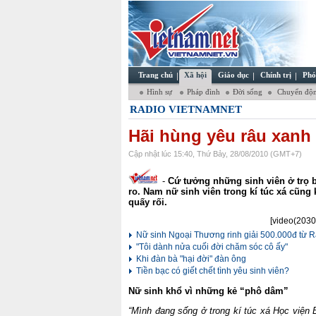
Trang chủ
Xã hội
Giáo dục
Chính trị
Phó
Hình sự
Pháp đình
Đời sống
Chuyển độn
RADIO VIETNAMNET
Hãi hùng yêu râu xanh 
Cập nhật lúc 15:40, Thứ Bảy, 28/08/2010 (GMT+7)
-
Cứ tưởng những sinh viên ở trọ b
ro. Nam nữ sinh viên trong kí túc xá cũng
quấy rối.
[video(2030
Nữ sinh Ngoại Thương rinh giải 500.000đ từ 
"Tôi dành nửa cuối đời chăm sóc cô ấy"
Khi đàn bà "hại đời" đàn ông
Tiền bạc có giết chết tình yêu sinh viên?
Nữ sinh khổ vì những kẻ “phô dâm”
“Mình đang sống ở trong kí túc xá Học viện 