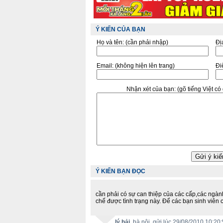
Ý KIẾN CỦA BẠN
Họ và tên:
(cần phải nhập)
Đị
Email:
(không hiện lên trang)
Điê
Nhận xét của bạn:
(gõ tiếng Việt c
Ý KIẾN BẠN ĐỌC
cần phải có sự can thiệp của các cấp,các ngàn
chế được tình trạng này. Để các bạn sinh viên 
lý hải
, hà nội, gửi lúc 29/08/2010 10:20