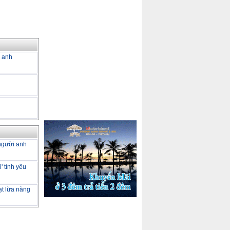
a anh
 người anh
' tình yêu
ạt lừa nàng