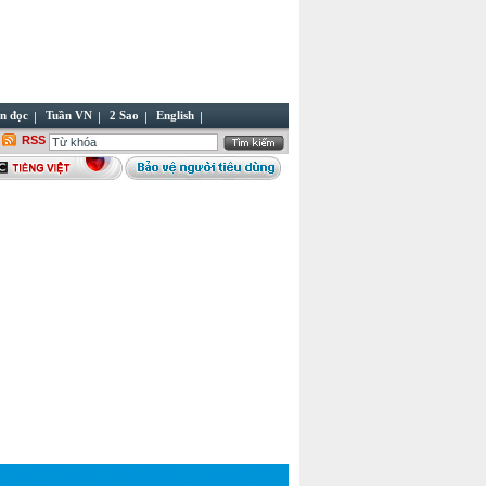
n đọc
Tuần VN
2 Sao
English
RSS