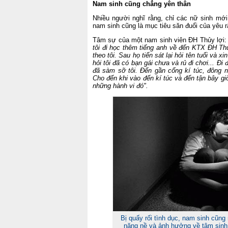
Nam sinh cũng chẳng yên thân
Nhiều người nghĩ rằng, chỉ các nữ sinh mới 
nam sinh cũng là mục tiêu săn đuổi của yêu r
Tâm sự của một nam sinh viên ĐH Thủy lợi
tôi đi học thêm tiếng anh về đến KTX ĐH Thủ
theo tôi. Sau họ tiến sát lại hỏi tên tuổi và xi
hỏi tôi đã có bạn gái chưa và rủ đi chơi... Đi
đã sàm sỡ tôi. Đến gần cổng kí túc, đông n
Cho đến khi vào đến kí túc và đến tận bây giờ
những hành vi đó".
Bị quấy rối tình dục, nam sinh cũng
nặng nề và ảnh hưởng về tâm sinh