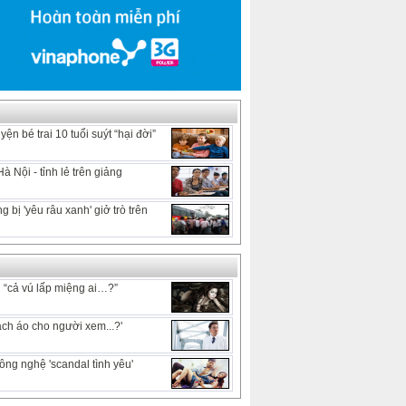
ện bé trai 10 tuổi suýt “hại đời”
 Nội - tỉnh lẻ trên giảng
 bị 'yêu râu xanh' giở trò trên
h “cả vú lấp miệng ai…?”
ạch áo cho người xem...?'
ông nghệ 'scandal tình yêu'