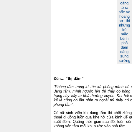
càng
tỏ ra
sốc và
hoảng
sợ, thì
những
kẻ
mắc
bệnh
phô
dâm
càng
sung
sướng
Đến… “thị dâm”
“Phòng tắm trong kí túc xá phòng mình có c
đang tắm, mình ngước lên thì thấy có bóng n
trạng này xảy ra khá thường xuyên. Khi hỏi 
kể là cũng có lần nhìn ra ngoài thì thấy có
phòng tắm”.
Có nữ sinh viên khi đang tắm thì chết điến
thoại di động luồn qua khe hở cửa kính để q
suốt đêm. Quãng thời gian sau đó, luôn sốn
không yên tâm mỗi khi bước vào nhà tắm.