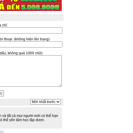
a chỉ:
̣n thoại:
(không hiện lên trang)
ó dấu, không quá 1000 chữ)
h và tất cả mọi người mới có thể hạn
có thể yên tâm học tập được.
:52