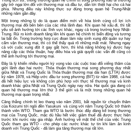
Trong lịch sử, thông thường quan hệ chính trị song phương xấu đi thường
gây trở ngại lớn đối với thương mại và đầu tư, dẫn tới thiệt hại cho cả hai
phía. Nhưng điều này không thực sự đúng trong quan hệ Trung-Nhật
những năm gần đây.
Một trong những lý do là quan điểm mới về hòa bình củng cố lợi ích
thương mại đôi bên bên của các nhà lãnh đạo. Khi quan hệ xấu đi, thì tất
yếu sẽ ảnh hưởng tới các lĩnh vực khác, ngay cả trong trường hợp Nhật-
Trung. Rủi ro kinh doanh tăng lên khi quan hệ chính trị biến động và tương
lai bất ổn. Trong trường hợp cực đoan làm nảy sinh xung đột quân sự hay
cấm vận thương mại, thì có thể thấy quá rõ những mất mát. Nhưng ngay
cả với cuộc xung đột ít gay gắt hơn, thì khả năng không ký được hay
nâng cấp các thỏa thuận, hay điều hòa và giải quyết các vấn đề cũng có
thể ảnh hưởng tới thương mại.
Đây là lý khiến nhiều người kỳ vọng vào các cuộc trao đổi viếng thăm của
giới lãnh đạo hai nước. Thỏa thuận thương mại song phương duy nhất
giữa Nhật và Trung Quốc là Thỏa thuận thương mại dài hạn (LTTA) được
ký năm 1978, và Hiệp ước đầu tư song phương (BIT) từ năm 1988, cả hai
đã hết hiệu lực và không còn phù hợp với thực tế thương mại và kinh
doanh khác giữa Nhật và Trung Quốc ngày nay nữa. Hai quốc gia đang có
quan hệ thương mại lớn thứ 3 thế giới và là một trong những quan hệ
thương mại quan trọng nhất.
Căng thẳng chính trị leo thang vào năm 2001, bắt nguồn từ chuyến thăm
của Koizumi tới ngôi đền Yasukuni và cùng với năm Trung Quốc trở thành
thành viên WTO. Tham gia WTO là bước thúc đẩy đáng kể trong thương
mại của Trung Quốc, mặc dù hầu hết việc giảm thuế đã được thực hiện
trước khi nước này gia nhập. Ảnh hưởng về mặt thể chế của việc Trung
Quốc tham gia WTO - cho phép các nước khác tự tin khi làm ăn kinh
doanh với Trung Quốc - đã làm gia tăng thương mại rất lớn.