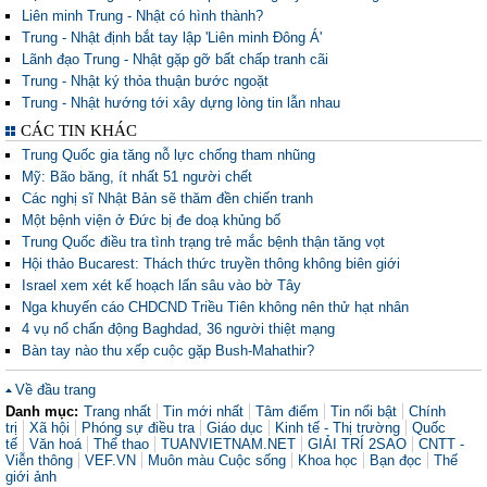
Liên minh Trung - Nhật có hình thành?
Trung - Nhật định bắt tay lập 'Liên minh Đông Á'
Lãnh đạo Trung - Nhật gặp gỡ bất chấp tranh cãi
Trung - Nhật ký thỏa thuận bước ngoặt
Trung - Nhật hướng tới xây dựng lòng tin lẫn nhau
CÁC TIN KHÁC
Trung Quốc gia tăng nỗ lực chống tham nhũng
Mỹ: Bão băng, ít nhất 51 người chết
Các nghị sĩ Nhật Bản sẽ thăm đền chiến tranh
Một bệnh viện ở Đức bị đe doạ khủng bố
Trung Quốc điều tra tình trạng trẻ mắc bệnh thận tăng vọt
Hội thảo Bucarest: Thách thức truyền thông không biên giới
Israel xem xét kế hoạch lấn sâu vào bờ Tây
Nga khuyến cáo CHDCND Triều Tiên không nên thử hạt nhân
4 vụ nổ chấn động Baghdad, 36 người thiệt mạng
Bàn tay nào thu xếp cuộc gặp Bush-Mahathir?
Về đầu trang
Danh mục:
Trang nhất
Tin mới nhất
Tâm điểm
Tin nổi bật
Chính
trị
Xã hội
Phóng sự điều tra
Giáo dục
Kinh tế - Thị trường
Quốc
tế
Văn hoá
Thể thao
TUANVIETNAM.NET
GIẢI TRÍ 2SAO
CNTT -
Viễn thông
VEF.VN
Muôn màu Cuộc sống
Khoa học
Bạn đọc
Thế
giới ảnh