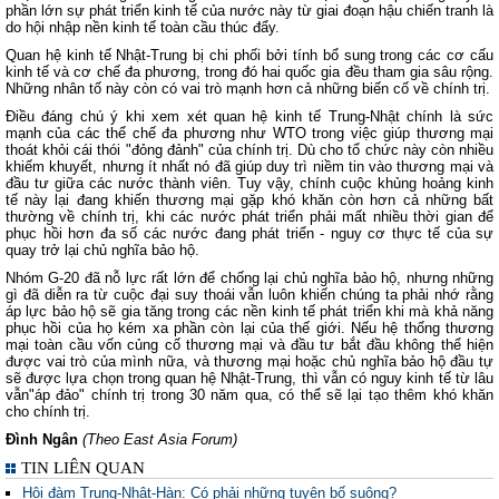
phần lớn sự phát triển kinh tế của nước này từ giai đoạn hậu chiến tranh là
do hội nhập nền kinh tế toàn cầu thúc đẩy.
Quan hệ kinh tế Nhật-Trung bị chi phối bởi tính bổ sung trong các cơ cấu
kinh tế và cơ chế đa phương, trong đó hai quốc gia đều tham gia sâu rộng.
Những nhân tố này còn có vai trò mạnh hơn cả những biến cố về chính trị.
Điều đáng chú ý khi xem xét quan hệ kinh tế Trung-Nhật chính là sức
mạnh của các thể chế đa phương như WTO trong việc giúp thương mại
thoát khỏi cái thói "đỏng đảnh" của chính trị. Dù cho tổ chức này còn nhiều
khiếm khuyết, nhưng ít nhất nó đã giúp duy trì niềm tin vào thương mại và
đầu tư giữa các nước thành viên. Tuy vậy, chính cuộc khủng hoảng kinh
tế này lại đang khiến thương mại gặp khó khăn còn hơn cả những bất
thường về chính trị, khi các nước phát triển phải mất nhiều thời gian để
phục hồi hơn đa số các nước đang phát triển - nguy cơ thực tế của sự
quay trở lại chủ nghĩa bảo hộ.
Nhóm G-20 đã nỗ lực rất lớn để chống lại chủ nghĩa bảo hộ, nhưng những
gì đã diễn ra từ cuộc đại suy thoái vẫn luôn khiến chúng ta phải nhớ rằng
áp lực bảo hộ sẽ gia tăng trong các nền kinh tế phát triển khi mà khả năng
phục hồi của họ kém xa phần còn lại của thế giới. Nếu hệ thống thương
mại toàn cầu vốn củng cố thương mại và đầu tư bắt đầu không thể hiện
được vai trò của mình nữa, và thương mại hoặc chủ nghĩa bảo hộ đầu tự
sẽ được lựa chọn trong quan hệ Nhật-Trung, thì vẫn có nguy kinh tế từ lâu
vẫn"áp đảo" chính trị trong 30 năm qua, có thể sẽ lại tạo thêm khó khăn
cho chính trị.
Đình Ngân
(Theo East Asia Forum)
TIN LIÊN QUAN
Hội đàm Trung-Nhật-Hàn: Có phải những tuyên bố suông?