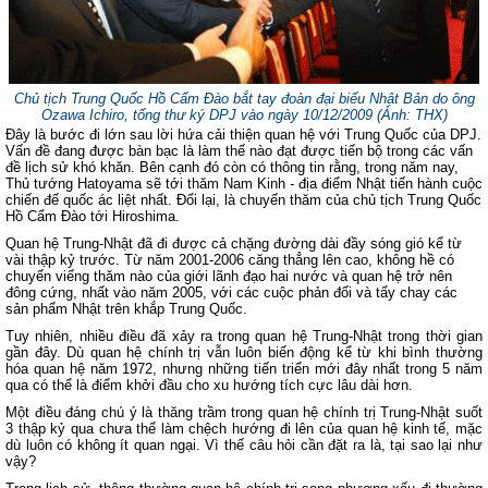
Chủ tịch Trung Quốc Hồ Cẩm Đào bắt tay đoàn đại biểu Nhật Bản do ông
Ozawa Ichiro, tổng thư ký DPJ vào ngày 10/12/2009 (Ảnh: THX)
Đây là bước đi lớn sau lời hứa cải thiện quan hệ với Trung Quốc của DPJ.
Vấn đề đang được bàn bạc là làm thế nào đạt được tiến bộ trong các vấn
đề lịch sử khó khăn. Bên cạnh đó còn có thông tin rằng,
trong năm nay,
Thủ tướng Hatoyama sẽ tới thăm Nam Kinh - địa điểm Nhật tiến hành cuộc
chiến đế quốc ác liệt nhất. Đổi lại, là chuyến thăm của chủ tịch Trung Quốc
Hồ Cẩm Đào tới Hiroshima.
Quan hệ Trung-Nhật đã đi được cả chặng đường dài đầy sóng gió kể từ
vài thập kỷ trước. Từ năm 2001-2006 căng thẳng lên cao, không hề có
chuyến viếng thăm nào của giới lãnh đạo hai nước và quan hệ trở nên
đông cứng, nhất vào năm 2005, với các cuộc phản đối và tẩy chay các
sản phẩm Nhật trên khắp Trung Quốc.
Tuy nhiên, nhiều điều đã xảy ra trong quan hệ Trung-Nhật trong thời gian
gần đây. Dù quan hệ chính trị vẫn luôn biến động kể từ khi bình thường
hóa quan hệ năm 1972, nhưng những tiến triển mới đây nhất trong 5 năm
qua có thể là điểm khởi đầu cho xu hướng tích cực lâu dài hơn.
Một điều đáng chú ý là thăng trầm trong quan hệ chính trị Trung-Nhật suốt
3 thập kỷ qua chưa thể làm chệch hướng đi lên của quan hệ kinh tế, mặc
dù luôn có không ít quan ngại. Vì thế câu hỏi cần đặt ra là, tại sao lại như
vậy?