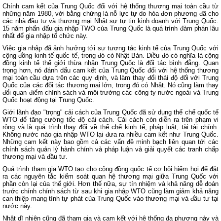
Chính cam kết của Trung Quốc đối với hệ thống thương mại toàn cầu từ
những năm 1980, với bằng chứng là nỗ lực tự do hóa đơn phương đã cho
các nhà đầu tư và thương mại Nhật sự tự tin kinh doanh với Trung Quốc.
15 năm phấn đấu gia nhập TWO của Trung Quốc là quá trình đàm phán lâu
nhất để gia nhập tổ chức này.
Việc gia nhập đã ảnh hưởng tới sự tương tác kinh tế của Trung Quốc với
cộng đồng kinh tế quốc tế, trong đó có Nhật Bản. Điều đó có nghĩa là cộng
đồng kinh tế thế giới thừa nhận Trung Quốc là đối tác bình đẳng. Quan
trọng hơn, nó đánh dấu cam kết của Trung Quốc đối với hệ thống thương
mại toàn cầu dựa trên các quy định, và làm thay đổi thái độ đối với Trung
Quốc của các đối tác thương mại lớn, trong đó có Nhật. Nó cũng làm thay
đổi quan điểm chính sách và môi trường các công ty nước ngoài và Trung
Quốc hoạt động tại Trung Quốc.
Giới lãnh đạo "trọng" cải cách của Trung Quốc đã sử dụng thể chế quốc tế
WTO để tăng cường tốc độ cải cách. Cải cách còn diễn ra trên phạm vi
rộng và là quá trình thay đổi về thể chế kinh tế, pháp luật, tài tài chính.
Không nước nào gia nhập WTO lại đưa ra nhiều cam kết như Trung Quốc.
Những cam kết này bao gồm cả các vấn đề minh bạch liên quan tới các
chính sách quản lý hành chính và pháp luận và giải quyết các tranh chấp
thương mại và đầu tư.
Quá trình tham gia WTO tạo cho cộng đồng quốc tế cơ hội hiếm họi để đặt
ra các nguyên tắc kiểm soát quan hệ thương mại giữa Trung Quốc với
phần còn lại của thế giới. Hơn thế nữa, sự tín nhiệm và khả năng dễ đoán
trước chính chính sách từ sau khi gia nhập WTO cũng làm giảm khả năng
can thiệp mang tính tự phát của Trung Quốc vào thương mại và đầu tư tại
nước này.
Nhật dĩ nhiên cũng đã tham gia và cam kết với hệ thống đa phương này và