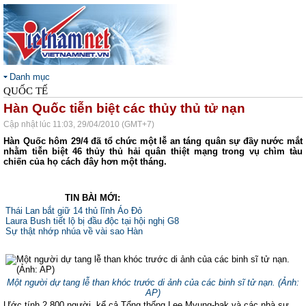
Danh mục
QUỐC TẾ
Hàn Quốc tiễn biệt các thủy thủ tử nạn
Cập nhật lúc 11:03, 29/04/2010 (GMT+7)
Hàn Quốc hôm 29/4 đã tổ chức một lễ an táng quân sự đầy nước mắt
nhằm tiễn biệt 46 thủy thủ hải quân thiệt mạng trong vụ chìm tàu
chiến của họ cách đây hơn một tháng.
TIN BÀI MỚI:
Thái Lan bắt giữ 14 thủ lĩnh Áo Đỏ
Laura Bush tiết lộ bị đầu độc tại hội nghị G8
Sự thật nhớp nhúa về vài sao Hàn
Một người dự tang lễ than khóc trước di ảnh của các binh sĩ tử nạn. (Ảnh:
AP)
Ước tính 2.800 người, kể cả Tổng thống Lee Myung-bak và các nhà sư