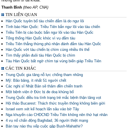
những binh sĩ đã khuất.
Thanh Bình
(theo AP, CNA)
TIN LIÊN QUAN
Hàn Quốc tuyên bố tàu chiến đắm là do ngư lôi
Tình báo Hàn Quốc: Triều Tiên bắn ngư lôi vào tàu chiến
Triều Tiên bị cáo buộc bắn ngư lôi vào tàu Hàn Quốc
Tổng thống Hàn Quốc khóc vì vụ đắm tàu
Triều Tiên thẳng thừng phủ nhận đánh đắm tàu Hàn Quốc
Hàn Quốc vớt tàu chiến bị chìm cùng nhiều thi thể
Tìm thấy phần đuôi tàu Hàn Quốc bị chìm
Tàu Hàn Quốc bất ngờ chìm tại vùng biển giáp Triều Tiên
CÁC TIN KHÁC
Trung Quốc gia tăng nỗ lực chống tham nhũng
Mỹ: Bão băng, ít nhất 51 người chết
Các nghị sĩ Nhật Bản sẽ thăm đền chiến tranh
Một bệnh viện ở Đức bị đe doạ khủng bố
Trung Quốc điều tra tình trạng trẻ mắc bệnh thận tăng vọt
Hội thảo Bucarest: Thách thức truyền thông không biên giới
Israel xem xét kế hoạch lấn sâu vào bờ Tây
Nga khuyến cáo CHDCND Triều Tiên không nên thử hạt nhân
4 vụ nổ chấn động Baghdad, 36 người thiệt mạng
Bàn tay nào thu xếp cuộc gặp Bush-Mahathir?