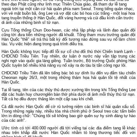
theo đạo Phật cũng như linh mục Thiên Chúa giáo, đã tham dự lễ tang
ngoài trời tại một căn cứ hải quân phía nam Seoul. Trong tiếng quân nhạc,
với vẻ mặt buồn bã, ông Lee và vợ đặt các bó hoa cúc trắng - một loại hoa
tang truyền thống ở Hàn Quốc, đốt vàng hương và cúi đầu kính cẩn trước
di ảnh của những binh sĩ tử nạn.
Cựu Tổng thống Chun Doo-hwan, các nhà lập pháp và lãnh đạo quân đội
cũng tới đưa tiễn những người đã khuất. Tổng tham mưu trưởng quân đội
Hàn Quốc "thề" sẽ trả thù bất kỳ đối tượng nào đứng sau vụ nổ làm chìm
tàu. Vụ việc hiện đang trong quá trình điều tra.
Hàn Quốc không trực tiếp đổ lỗi sự cố cho đối thủ thời Chiến tranh Lạnh -
CHDCND Triều Tiên. Tuy nhiên, dư luận ở nước này vẫn tập trung các
nghi ngờ vào quốc gia láng giềng. Tuần trước, Bộ trưởng Quốc phòng Hàn
Quốc tuyên bố nhiều khả năng vụ nổ xảy ra do tàu bị tấn công ngư lôi.
CHDCND Triều Tiên đã lên tiếng bác bỏ sự dính líu đến vụ đắm tàu chiến
Cheonan ngày 26/3
, một trong những thảm họa hải quân tồi tệ nhất của
Hàn Quốc.
Tại lễ tang, tên của các thủy thủ được xướng lên trong khi Tổng thống Lee
đặt các huân huy chươnglên bàn thờ phía dưới di ảnh mỗi thủy thủ tử nạn.
Tất cả họ đều được thăng lên một cấp sau khi chết.
Cả đất nước Hàn Quốc để cờ rủ tưởng niệm các binh sĩ hải quân xấu số.
Trong những ngày này, nhiều tòa nhà chính phủ ở Seoul treo các tấm biển
lớn in dòng chữ: "Chúng tôi sẽ không bao giờ quên sự hy sinh đáng tự hào
của các anh".
Ước tính có tới 400.000 người đã tới viếng tại các địa điểm tang lễ khác
nhau trên khắp đất nước Hàn Quốc nhằm tỏ lòng thương tiếc đối với