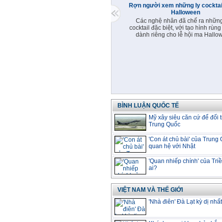
Rợn người xem những ly cocktail
Halloween
Các nghệ nhân đã chế ra những
cocktail đặc biệt, với tạo hình rùng
dành riêng cho lễ hội ma Hallo
BÌNH LUẬN QUỐC TẾ
Mỹ xây siêu căn cứ để đối 
Trung Quốc
'Con át chủ bài' của Trung
quan hệ với Nhật
'Quan nhiếp chính' của Triề
ai?
VIỆT NAM VÀ THẾ GIỚI
'Nhà điên' Đà Lạt kỳ dị nhất