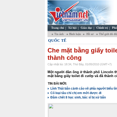
Trang chủ
Xã hội
Giáo dục
Chính trị
Phó
Tin ảnh
Bình luận
Hồ sơ
Thế giới đó đ
QUỐC TẾ
Che mặt bằng giấy toil
thành công
Cập nhật lúc 18:34, Thứ Bảy, 01/05/2010 (GMT+7)
Một người đàn ông ở thành phố
Lincoln
t
mặt bằng giấy toilet đi cướp và đã thành c
TIN BÀI MỚI:
Lính Thái bắn cảnh cáo về phía người biểu tì
Có loại tàu chỉ chị em mới được đi
Đâm chết 8 học sinh, bác sĩ bị xử bắn