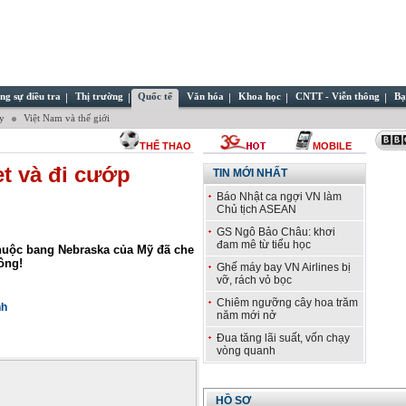
ng sự điều tra
Thị trường
Quốc tế
Văn hóa
Khoa học
CNTT - Viễn thông
Bạ
ây
Việt Nam và thế giới
THỂ THAO
MOBILE
et và đi cướp
TIN MỚI NHẤT
Báo Nhật ca ngợi VN làm
Chủ tịch ASEAN
GS Ngô Bảo Châu: khơi
đam mê từ tiểu học
huộc bang
Nebraska
của Mỹ đã che
ông!
Ghế máy bay VN Airlines bị
vỡ, rách vỏ bọc
Chiêm ngưỡng cây hoa trăm
nh
năm mới nở
Đua tăng lãi suất, vốn chạy
vòng quanh
HỒ SƠ