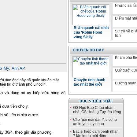
Những sai lầm
Điểm mặt nhữ
Bí ẩn quanh cái chết
Sự trở về bí
của 'Robin Hood
tích
vùng Sicily'
CHUYỆN ĐÓ ĐÂY
Khám phá thế
 ở Mỹ. Ảnh AP.
Quỳ dưới đư
Chuyện tình thanh
ười đàn ông này đã quấn khuôn mặt
Đường hoàn 
tiện lợi ở thành phố
Lincoln
.
tao nhất thế giới
ao và dùng nó uy hiếp cửa hàng để
 đưa tiền cho y.
GS.Ngô Bảo Châu nhận
nhà, GS.Hoàng Tụy lên tiếng
ới số tiền cướp được.
Clip "gái mại dâm": 5 công
.
an truyền tay nhau
Bác sĩ hiếp dâm bệnh nhân
ày 30/4, theo giờ địa phương.
7 lần trong một đêm