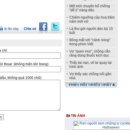
Mệt mỏi chuyện bố chồng
"để ý" nàng dâu
Chiêm ngưỡng cây hoa trăm
năm mới nở
In tin này
Chia sẻ
Lá thư gửi người đàn bà 15
tuổi
Bỏng mắt với "cảnh nóng"
trong phim Việt
a chỉ:
Vợ "quen mui", chồng cắn
răng dùng thuốc kích dục
Thấy tai nạn, vô tư quay lại
̣n thoại:
(không hiện lên trang)
hình ảnh
Vợ thấy xác chồng nổi gần
ó dấu, không quá 1000 chữ)
nhà
TIN ẢNH