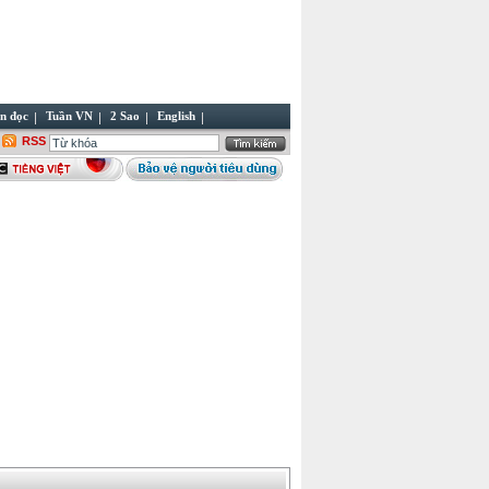
n đọc
Tuần VN
2 Sao
English
RSS