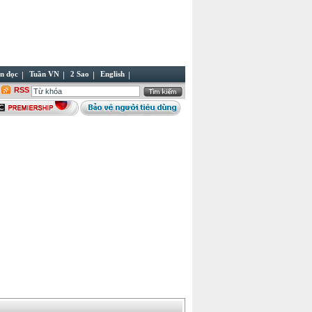
n đọc
Tuần VN
2 Sao
English
RSS