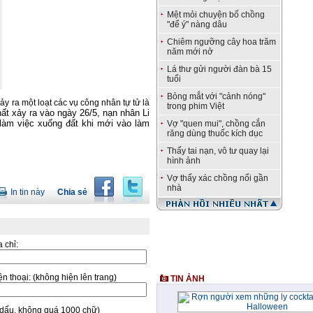
Mệt mỏi chuyện bố chồng
"để ý" nàng dâu
Chiêm ngưỡng cây hoa trăm
năm mới nở
Lá thư gửi người đàn bà 15
tuổi
Bỏng mắt với "cảnh nóng"
y ra một loạt các vụ công nhân tự tử là
trong phim Việt
ất xảy ra vào ngày 26/5, nạn nhân Li
à làm việc xuống đất khi mới vào làm
Vợ "quen mui", chồng cắn
răng dùng thuốc kích dục
Thấy tai nạn, vô tư quay lại
hình ảnh
Vợ thấy xác chồng nổi gần
nhà
In tin này
Chia sẻ
a chỉ:
̣n thoại:
(không hiện lên trang)
TIN ẢNH
ó dấu, không quá 1000 chữ)