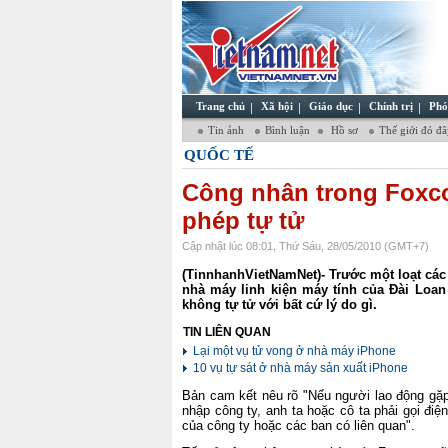
Trang chủ
Xã hội
Giáo dục
Chính trị
Phó
Tin ảnh
Bình luận
Hồ sơ
Thế giới đó đ
QUỐC TẾ
Công nhân trong Fox
phép tự tử
Cập nhật lúc 08:01, Thứ Sáu, 28/05/2010 (GMT+7)
(TinnhanhVietNamNet)- Trước một loạt các 
nhà máy linh kiện máy tính của Đài Loan
không tự tử với bất cứ lý do gì.
TIN LIÊN QUAN
Lại một vụ tử vong ở nhà máy iPhone
10 vụ tự sát ở nhà máy sản xuất iPhone
Bản cam kết nêu rõ "Nếu người lao động gặp
nhập công ty, anh ta hoặc cô ta phải gọi đi
của công ty hoặc các ban có liên quan".