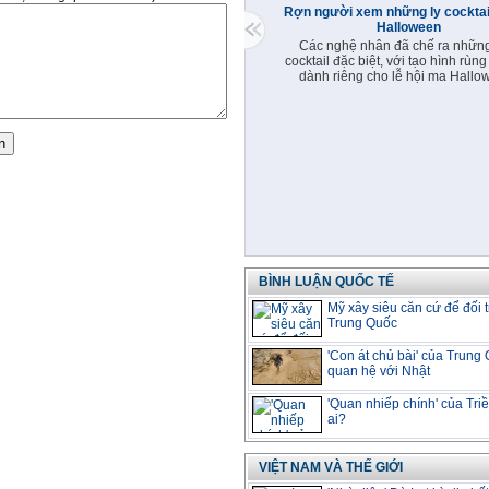
Rợn người xem những ly cocktail
Halloween
Các nghệ nhân đã chế ra những
cocktail đặc biệt, với tạo hình rùng
dành riêng cho lễ hội ma Hallo
BÌNH LUẬN QUỐC TẾ
Mỹ xây siêu căn cứ để đối 
Trung Quốc
'Con át chủ bài' của Trung
quan hệ với Nhật
'Quan nhiếp chính' của Triề
ai?
VIỆT NAM VÀ THẾ GIỚI