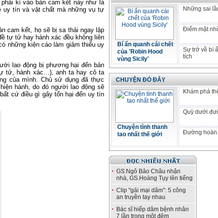
phải kí vào bản cam kết này như là
Những sai lầm
ề uy tín và vật chất mà những vụ tự
Điểm mặt nhữ
 cam kết, họ sẽ bị sa thải ngay lập
đề tự tử hay hành xác đều không liên
ó những kiện cáo làm giảm thiểu uy
Bí ẩn quanh cái chết
Sự trở về bí
của 'Robin Hood
tích
vùng Sicily'
ười lao động bị phương hại đến bản
tự tử, hành xác…), anh ta hay cô ta
ộng của mình. Chủ sử dụng đã thực
CHUYỆN ĐÓ ĐÂY
 hiện hành, do đó người lao động sẽ
Khám phá thế
ất cứ điều gì gây tổn hại đến uy tín
Quỳ dưới đư
Chuyện tình thanh
Đường hoàn 
tao nhất thế giới
GS.Ngô Bảo Châu nhận
nhà, GS.Hoàng Tụy lên tiếng
Clip "gái mại dâm": 5 công
an truyền tay nhau
Bác sĩ hiếp dâm bệnh nhân
7 lần trong một đêm