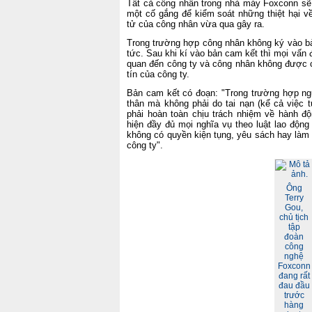
Tất cả công nhân trong nhà máy Foxconn sẽ 
một cố gắng để kiểm soát những thiệt hại v
tử của công nhân vừa qua gây ra.
Trong trường hợp công nhân không ký vào bản
tức. Sau khi kí vào bản cam kết thì mọi vấn 
quan đến công ty và công nhân không được c
tín của công ty.
Bản cam kết có đoạn: "Trong trường hợp ng
thân mà không phải do tai nạn (kể cả việc 
phải hoàn toàn chịu trách nhiệm về hành đ
hiện đầy đủ mọi nghĩa vụ theo luật lao động
không có quyền kiện tụng, yêu sách hay làm b
công ty".
Ông
Terry
Gou,
chủ tịch
tập
đoàn
công
nghệ
Foxconn
đang rất
đau đầu
trước
hàng