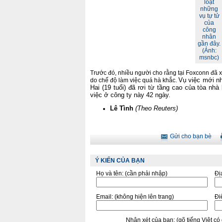
loạt
những
vụ tự tử
của
công
nhân
gần đây.
(Ảnh:
msnbc)
Trước đó, nhiều người cho rằng tại Foxconn đã xả
Vụ việc mới nh
do chế độ làm việc quá hà khắc.
Hai (19 tuổi) đã rơi từ tầng cao của tòa nh
việc ở công ty này 42 ngày.
Lê Tình
(Theo Reuters)
Gửi cho bạn bè
Ý KIẾN CỦA BẠN
Họ và tên:
(cần phải nhập)
Đị
Email:
(không hiện lên trang)
Điê
Nhận xét của bạn:
(gõ tiếng Việt c