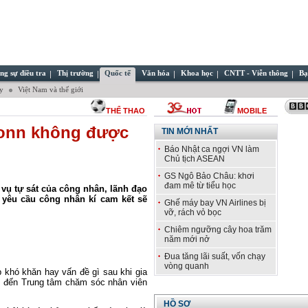
ng sự điều tra
Thị trường
Quốc tế
Văn hóa
Khoa học
CNTT - Viễn thông
Bạ
ây
Việt Nam và thế giới
THỂ THAO
MOBILE
conn không được
TIN MỚI NHẤT
Báo Nhật ca ngợi VN làm
Chủ tịch ASEAN
GS Ngô Bảo Châu: khơi
đam mê từ tiểu học
vụ tự sát của công nhân, lãnh đạo
 yêu cầu công nhân kí cam kết sẽ
Ghế máy bay VN Airlines bị
vỡ, rách vỏ bọc
Chiêm ngưỡng cây hoa trăm
năm mới nở
Đua tăng lãi suất, vốn chạy
vòng quanh
 khó khăn hay vấn đề gì sau khi gia
ện đến Trung tâm chăm sóc nhân viên
HỒ SƠ