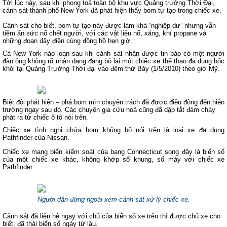
Tới lúc này, sau khi phong toả toàn bộ khu vực Quảng trường Thời Đại,
cảnh sát thành phố
New York
đã phát hiện thấy bom tự tạo trong chiếc xe.
Cảnh sát cho biết, bom tự tạo này được làm khá “nghiệp dư” nhưng vẫn
tiềm ẩn sức nổ chết người, với các vật liệu nổ, xăng, khí propane và
những đoạn dây điện cùng đồng hồ hẹn giờ.
Cả New York náo loạn sau khi cảnh sát nhận được tin báo có một người
đàn ông không rõ nhận dạng đang bỏ lại một chiếc xe thể thao đa dụng bốc
khói tại Quảng Trường Thời đại vào đêm thứ Bảy (1/5/2010) theo giờ Mỹ.
Biệt đội phát hiện – phá bom mìn chuyên trách đã được điều động đến hiện
trường ngay sau đó. Các chuyên gia cứu hoả cũng đã dập tắt đám cháy
phát ra từ chiếc ô tô nói trên.
Chiếc xe tình nghi chứa bom khủng bố nói trên là loại xe đa dụng
Pathfinder của Nissan.
Chiếc xe mang biển kiểm soát của bang
Connecticut
song đây là biển số
của một chiếc xe khác, không khớp số khung, số máy với chiếc xe
Pathfinder.
Người dân đứng ngoài xem cảnh sát xử lý chiếc xe.
Cảnh sát đã liên hệ ngay với chủ của biển số xe trên thì được chủ xe cho
biết, đã thải biển số ngày từ lâu.