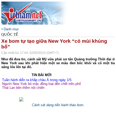
Danh mục
QUỐC TẾ
Xe bom tự tạo giữa New York “có mùi khủng
bố”
Cập nhật lúc 17:04, 02/05/2010 (GMT+7)
Như đã đưa tin, cảnh sát Mỹ vừa phải sơ tán Quảng trường Thời đại ở
New York sau khi phát hiện một xe màu đen bốc khói và có một tia
sáng lóe lên tại đó.
TIN BÀI MỚI
Tuần hành diễn ra khắp châu Á trong ngày 1/5
Người New York bỏ mặc đồng loại đến chết trên phố
Thái Lan bên thềm nội chiến
Cảnh sát đang tiến hành tháo bom.