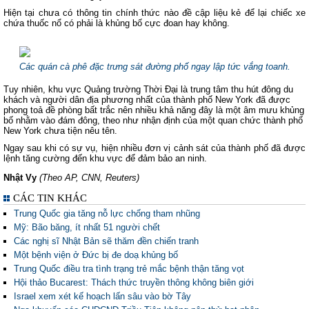
Hiện tại chưa có thông tin chính thức nào đề cập liệu kẻ để lại chiếc xe
chứa thuốc nổ có phải là khủng bố cực đoan hay không.
Các quán cà phê đặc trưng sát đường phố ngay lập tức vắng toanh.
Tuy nhiên, khu vực Quảng trường Thời Đại là trung tâm thu hút đông du
khách và người dân địa phương nhất của thành phố New York đã được
phong toả đề phòng bất trắc nên nhiều khả năng đây là một âm mưu khủng
bố nhằm vào đám đông, theo như nhận định của một quan chức thành phố
New York chưa tiện nêu tên.
Ngay sau khi có sự vụ, hiện nhiều đơn vị cảnh sát của thành phố đã được
lệnh tăng cường đến khu vực để đảm bảo an ninh.
Nhật Vy
(Theo AP, CNN, Reuters)
CÁC TIN KHÁC
Trung Quốc gia tăng nỗ lực chống tham nhũng
Mỹ: Bão băng, ít nhất 51 người chết
Các nghị sĩ Nhật Bản sẽ thăm đền chiến tranh
Một bệnh viện ở Đức bị đe doạ khủng bố
Trung Quốc điều tra tình trạng trẻ mắc bệnh thận tăng vọt
Hội thảo Bucarest: Thách thức truyền thông không biên giới
Israel xem xét kế hoạch lấn sâu vào bờ Tây