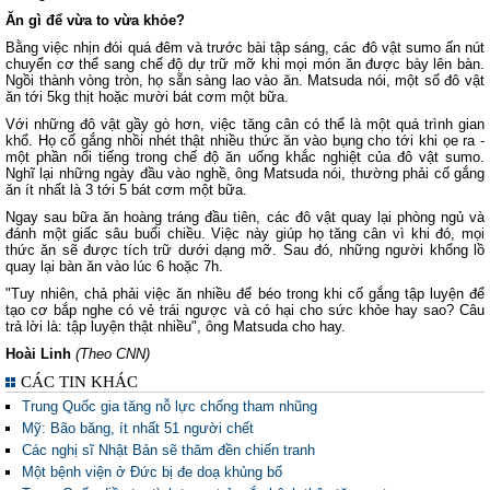
Ăn gì để vừa to vừa khỏe?
Bằng việc nhịn đói quá đêm và trước bài tập sáng, các đô vật sumo ấn nút
chuyển cơ thể sang chế độ dự trữ mỡ khi mọi món ăn được bày lên bàn.
Ngồi thành vòng tròn, họ sẵn sàng lao vào ăn. Matsuda nói, một số đô vật
ăn tới 5kg thịt hoặc mười bát cơm một bữa.
Với những đô vật gầy gò hơn, việc tăng cân có thể là một quá trình gian
khổ. Họ cố gắng nhồi nhét thật nhiều thức ăn vào bụng cho tới khi ọe ra -
một phần nổi tiếng trong chế độ ăn uống khắc nghiệt của đô vật sumo.
Nghĩ lại những ngày đầu vào nghề, ông Matsuda nói, thường phải cố gắng
ăn ít nhất là 3 tới 5 bát cơm một bữa.
Ngay sau bữa ăn hoàng tráng đầu tiên, các đô vật quay lại phòng ngủ và
đánh một giấc sâu buổi chiều. Việc này giúp họ tăng cân vì khi đó, mọi
thức ăn sẽ được tích trữ dưới dạng mỡ. Sau đó, những người khổng lồ
quay lại bàn ăn vào lúc 6 hoặc 7h.
"Tuy nhiên, chả phải việc ăn nhiều để béo trong khi cố gắng tập luyện để
tạo cơ bắp nghe có vẻ trái ngược và có hại cho sức khỏe hay sao? Câu
trả lời là: tập luyện thật nhiều", ông Matsuda cho hay.
Hoài Linh
(Theo CNN)
CÁC TIN KHÁC
Trung Quốc gia tăng nỗ lực chống tham nhũng
Mỹ: Bão băng, ít nhất 51 người chết
Các nghị sĩ Nhật Bản sẽ thăm đền chiến tranh
Một bệnh viện ở Đức bị đe doạ khủng bố