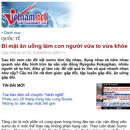
Danh mục
QUỐC TẾ
Bí mật ăn uống làm con người vừa to vừa khỏe
Cập nhật lúc 07:02, 01/09/2010 (GMT+7)
Sau khi xem các đô vật sumo túm lấy nhau, đụng nhau và ném nhau
quanh sàn đấu hình tròn tại sân vận động Ryogoku Kokugikan, nhiều
người sẽ tự hỏi, điều gì làm các đô vật quá to lớn và quá nhanh nhẹn
như vậy? Câu trả lời rất đơn giản: gấp đôi, tập luyện gấp đôi, ăn uống
gấp đôi.
TIN BÀI MỚI
Trai bán dâm kể chuyện "hành nghề"
Phiêu lưu 18 tháng trong hậu cung Brunei
Những tờ tiền đẹp nhất thế giới
Tăng cân là một phần vô cùng quan trọng trong đào tạo các vận động viên
sumo do ở môn thể thao này không phân hạng cân. Theo Liên đoàn Sumo