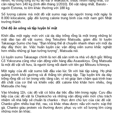
Nihon, 40 trong tổng số 42 đô vật ở Makuuchi, thuộc nhóm nặng nhất, có
cân nặng hơn 140 kg (tính đến tháng 1/2010). Đô vật nặng nhất, Baruto -
người Estonia, to lớn khác thường với 188 kg.
Số lượng calorie mà một đô vật sumo nạp vào người trong một ngày là
8.000 kilocalorie, gấp đôi lượng calorie trung bình của một nam giới Nhật
trưởng thành.
Chế độ ăn uống và tập luyện bí mật
Khởi đầu một ngày mới với cái dạ dày trống rỗng là một trong những bí
mật đào tạo đô vật sumo, ông Tetsuhiro Matsuda, giám đốc lò luyện
Takasago Sumo cho hay. "Bạn không thể di chuyển nhanh nhẹn với một dạ
dày đầy thức ăn. Việc huấn luyện các vận động viên sumo khắc nghiệt
hơn nhiều những gì bạn tưởng tượng", Matsuda nói.
Lò luyện sumo Takasago chính là nơi đã sản sinh ra nhà vô địch gốc Mông
Cổ Yokozuna cũng như vận động viên hàng đầu Asasekiryu. Ông Matsuda
là một đô vật về hưu, là người từng nổi danh với tên gọi Mitsuru Ichinoya.
Một ngày của đô vật sumo bắt đầu vào lúc 5h với bài tập sáng. Họ phải
quăng mình khỏi giường và đi thẳng tới phòng tập. Tập luyện khi dạ dày
trống rỗng rất có lợi trong việc tăng cân, vì nó giúp làm chậm quá trình trao
đổi chất của cơ thể và khiến việc đốt calorie khó khăn hơn nhiều, ông
Matsuda cho hay.
Vào khoảng 11h, các đô vật có bữa đại tiệc đầu tiên trong ngày. Cựu đầu
bếp của các đô vật là Chankocho và những vận động viên mới chịu trách
nhiệm về nhà bếp sẽ chuẩn bị chanko - thực đơn chủ lực của các đô vật.
Chanko gồm nhiều loại thịt, rau, cá khác nhau được nấu với nước súp thịt
gà. Chanko giàu protein và thường được phục vụ với số lượng lớn cùng
những món ăn khác.