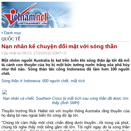
Danh mục
QUỐC TẾ
Nạn nhân kể chuyện đối mặt với sóng thần
Cập nhật lúc 09:23, 27/10/2010 (GMT+7)
Một nhóm người Australia bị kẹt trên biển khi sóng thần ập tới đã mô
tả cảnh con thuyền của họ bị một bức tường nước trắng xóa phá hủy
như thế nào. Sóng thần tấn công Indonesia đã làm hơn 100 người
chết.
Sóng thần ở Indonesia: 600 người chết, mất tích
Nạn nhân và chiếc Southern Cross bị mất tích sau sóng thần đã được tìm
thấy (Ảnh SMH)
Thuyền trưởng Rick Hallet nói với truyền thông Australia rằng thuyền của
họ đang bỏ neo ngoài biển thì sóng dữ ập tới.
"Chúng tôi cảm thấy một chút chấn động dưới thuyền...rồi trong vài phút,
chúng tôi nghe thấy một tiếng gầm rất lớn. Tôi nghĩ ngay đó là sóng thần