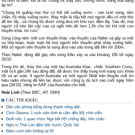
và nhìn ra biển. Đó là lúc chúng tôi thấy bức tường nước trắng xóa đang
ập tới".
"Chúng tôi quẳng mọi thứ có thể nổi xuống nước - ván lướt sóng, tấm
chắn, rồi nhảy xuống nước. May mắn là hầu hết mọi người đều có một thứ
để ôm lấy...và chúng tôi được sóng đưa tới khu vực đầm lầy. Sau đó, mọi
người cố trèo lên cây cao và ngồi trên đó hơn 1,5h cho tới khi một con
thuyền khác tới cứu".
Sóng cũng ném một con thuyền khác vào thuyền của Hallet và gây ra một
vụ hỏa hoạn, buộc toàn bộ mọi người trên thuyền phải nhảy xuống biển.
Một số người trên thuyền bị sóng đưa vào sâu trong đất liền tới 200m.
Theo Hallet, động đất gây nên sóng thần xảy ra vào khoảng 10h tối ngày
25/10.
Trong khi đó, thủy thủ của một tàu Australia khác, chiếc Southern Cross,
mất tích gần 24h sau động đất, đã được tìm thấy trong tình trạng sức khỏe
tốt và an toàn. 9 người Australia và một người Nhật trên thuyền mất tín
hiệu radio nhưng đã liên lạc được với công ty du lịch vào cuối ngày hôm
qua (26/10), hãng tin AAP của Australia cho biết.
Hoài Linh
(Theo BBC, AP, SMH)
CÁC TIN KHÁC
Dân văn phòng bỗng dưng thành nông dân
Chửi Obama, 1 sinh viên Anh bị cấm đến Mỹ vĩnh viễn
Đuổi việc 1 quan chức Nga bắt HS chống đẩy, hôn chân
Nghị sĩ Thái Lan đấm bốc trước Quốc hội
Đám cưới trên không tại Bỉ