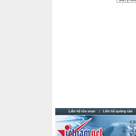
Liên hệ tòa soạn
Liên hệ quảng cáo
© Ba
Cơ q
Số
® Gh