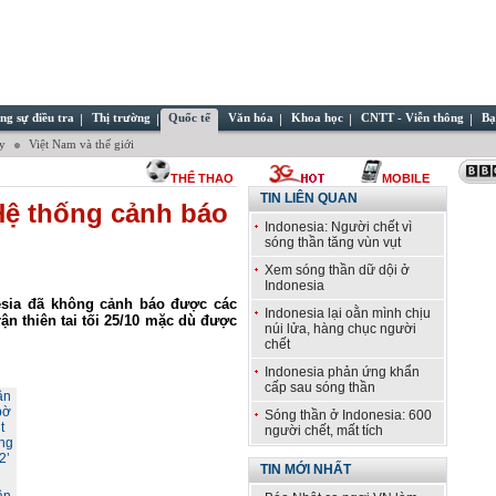
ng sự điều tra
Thị trường
Quốc tế
Văn hóa
Khoa học
CNTT - Viễn thông
Bạ
ây
Việt Nam và thế giới
THỂ THAO
MOBILE
TIN LIÊN QUAN
Hệ thống cảnh báo
Indonesia: Người chết vì
sóng thần tăng vùn vụt
Xem sóng thần dữ dội ở
Indonesia
esia đã không cảnh báo được các
Indonesia lại oằn mình chịu
n thiên tai tối 25/10 mặc dù được
núi lửa, hàng chục người
chết
Indonesia phản ứng khẩn
cấp sau sóng thần
Sóng thần ở Indonesia: 600
người chết, mất tích
TIN MỚI NHẤT