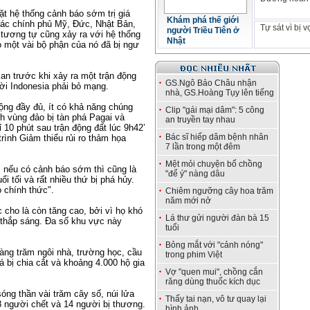
ặt hệ thống cảnh báo sớm trị giá
Khám phá thế giới
a các chính phủ Mỹ, Đức, Nhật Bản,
Tự sát vì bị 
người Triều Tiên ở
tương tự cũng xảy ra với hệ thống
Nhật
o một vài bộ phận của nó đã bị ngư
ian trước khi xảy ra một trận động
GS.Ngô Bảo Châu nhận
ười Indonesia phải bỏ mạng.
nhà, GS.Hoàng Tụy lên tiếng
ộng đầy đủ, ít có khả năng chúng
Clip "gái mại dâm": 5 công
h vùng đảo bị tàn phá Pagai và
an truyền tay nhau
10 phút sau trận động đất lúc 9h42’
Bác sĩ hiếp dâm bệnh nhân
trình Giảm thiểu rủi ro thảm họa
7 lần trong một đêm
Mệt mỏi chuyện bố chồng
, nếu có cảnh báo sớm thì cũng là
"để ý" nàng dâu
i tối và rất nhiều thứ bị phá hủy.
 chính thức".
Chiêm ngưỡng cây hoa trăm
năm mới nở
 cho là còn tăng cao, bởi vì họ khó
Lá thư gửi người đàn bà 15
n thắp sáng. Đa số khu vực này
tuổi
Bỏng mắt với "cảnh nóng"
àng trăm ngôi nhà, trường học, cầu
trong phim Việt
 bị chia cắt và khoảng 4.000 hộ gia
Vợ "quen mui", chồng cắn
răng dùng thuốc kích dục
óng thần vài trăm cây số, núi lửa
Thấy tai nạn, vô tư quay lại
8 người chết và 14 người bị thương.
hình ảnh