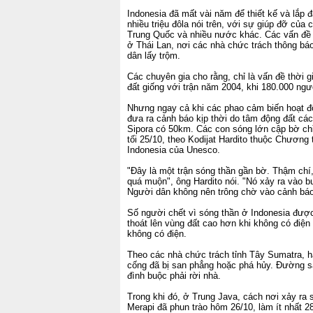
Indonesia đã mất vài năm để thiết kế và lắp đ
nhiều triệu đôla nói trên, với sự giúp đỡ củ
Trung Quốc và nhiều nước khác. Các vấn đề 
ở Thái Lan, nơi các nhà chức trách thông bá
dân lấy trộm.
Các chuyên gia cho rằng, chỉ là vấn đề thời g
đất giống với trận năm 2004, khi 180.000 ng
Nhưng ngay cả khi các phao cảm biến hoạt đ
đưa ra cảnh báo kịp thời do tâm động đất các
Sipora có 50km. Các con sóng lớn cập bờ chỉ 
tối 25/10, theo Kodijat Hardito thuộc Chương 
Indonesia của Unesco.
"Đây là một trận sóng thần gần bờ. Thậm chí
quá muộn", ông Hardito nói. "Nó xảy ra vào buổ
Người dân không nên trông chờ vào cảnh báo
Số người chết vì sóng thần ở Indonesia được
thoát lên vùng đất cao hơn khi không có điệ
không có điện.
Theo các nhà chức trách tỉnh Tây Sumatra, h
cống đã bị san phẳng hoặc phá hủy. Đường sá
đình buộc phải rời nhà.
Trong khi đó, ở Trung Java, cách nơi xảy ra s
Merapi đã phun trào hôm 26/10, làm ít nhất 2