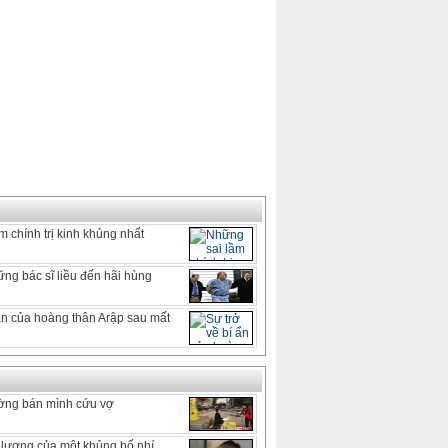
 chính trị kinh khủng nhất
ng bác sĩ liều đến hãi hùng
 ẩn của hoàng thân Arập sau mất
ờng bán mình cứu vợ
lương của một khủng bố nhí