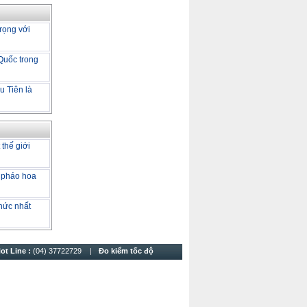
trọng với
 Quốc trong
u Tiên là
 thế giới
 pháo hoa
hức nhất
ot Line :
(04) 37722729
Đo kiểm tốc độ