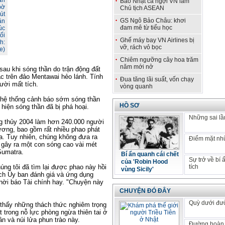
ần
Báo Nhật ca ngợi VN làm
bờ
Chủ tịch ASEAN
út
GS Ngô Bảo Châu: khơi
ận
đam mê từ tiểu học
úc
ối
Ghế máy bay VN Airlines bị
h:
vỡ, rách vỏ bọc
e)
Chiêm ngưỡng cây hoa trăm
năm mới nở
sau khi sóng thần do trận động đất
ạc trên đảo Mentawai hẻo lánh. Tính
Đua tăng lãi suất, vốn chạy
ười mất tích.
vòng quanh
 hệ thống cảnh báo sớm sóng thần
HỒ SƠ
 hiện sóng thần đã bị phá hoại.
Những sai lầm
ng thủy 2004 làm hơn 240.000 người
ương, bao gồm rất nhiều phao phát
ia. Tuy nhiên, chúng không đưa ra
Điểm mặt nhữ
 gây ra một con sóng cao vài mét
Sumatra.
Bí ẩn quanh cái chết
Sự trở về bí
của 'Robin Hood
úng tôi đã tìm lại được phao này hồi
tích
vùng Sicily'
ịch Ủy ban đánh giá và ứng dụng
hời báo Tài chính hay. "Chuyện này
CHUYỆN ĐÓ ĐÂY
Quỳ dưới đư
 thấy những thách thức nghiêm trọng
 trong nỗ lực phòng ngừa thiên tai ở
n và núi lửa phun trào này.
Đường hoàn 