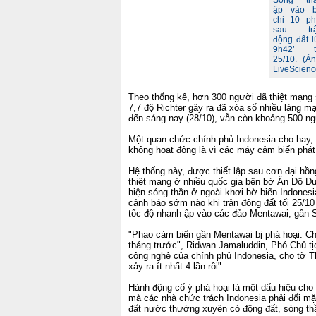
Sóng th
ập vào 
chỉ 10 ph
sau tr
động đất l
9h42’ t
25/10. (Ản
LiveScienc
Theo thống kê, hơn 300 người đã thiệt mạng 
7,7 độ Richter gây ra đã xóa sổ nhiều làng m
đến sáng nay (28/10), vẫn còn khoảng 500 ng
Một quan chức chính phủ Indonesia cho hay,
không hoạt động là vì các máy cảm biến phát
Hệ thống này, được thiết lập sau cơn đại hồ
thiệt mạng ở nhiều quốc gia bên bờ Ấn Độ D
hiện sóng thần ở ngoài khơi bờ biển Indones
cảnh báo sớm nào khi trận động đất tối 25/10
tốc độ nhanh ập vào các đảo Mentawai, gần 
"Phao cảm biến gần Mentawai bị phá hoại. Ch
tháng trước", Ridwan Jamaluddin, Phó Chủ t
công nghệ của chính phủ Indonesia, cho tờ T
xảy ra ít nhất 4 lần rồi".
Hành động cố ý phá hoại là một dấu hiệu cho
mà các nhà chức trách Indonesia phải đối mặt
đất nước thường xuyên có động đất, sóng thầ