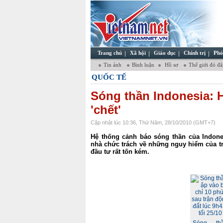
Trang chủ
Xã hội
Giáo dục
Chính trị
Phó
Tin ảnh
Bình luận
Hồ sơ
Thế giới đó đ
QUỐC TẾ
Sóng thần Indonesia: 
'chết'
Cập nhật lúc 10:36, Thứ Năm, 28/10/2010 (GMT+7)
Hệ thống cảnh báo sóng thần của Indon
nhà chức trách về những nguy hiểm của trậ
đầu tư rất tốn kém.