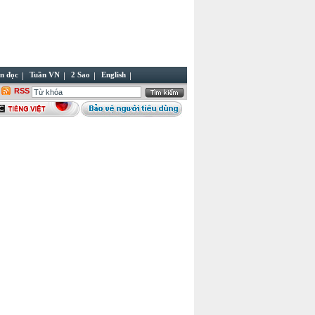
n đọc
Tuần VN
2 Sao
English
RSS