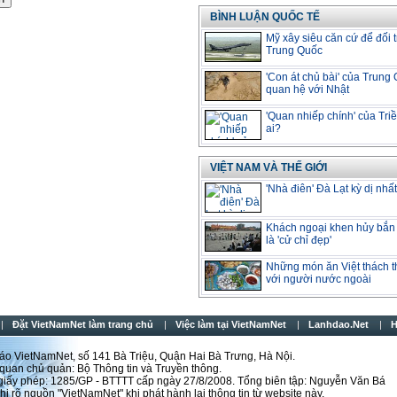
BÌNH LUẬN QUỐC TẾ
Mỹ xây siêu căn cứ để đối 
Trung Quốc
'Con át chủ bài' của Trung
quan hệ với Nhật
'Quan nhiếp chính' của Triề
ai?
VIỆT NAM VÀ THẾ GIỚI
'Nhà điên' Đà Lạt kỳ dị nhất
Khách ngoại khen hủy bắn
là 'cử chỉ đẹp'
Những món ăn Việt thách t
với người nước ngoài
Đặt VietNamNet làm trang chủ
Việc làm tại VietNamNet
Lanhdao.Net
H
́o VietNamNet, số 141 Bà Triệu, Quận Hai Bà Trưng, Hà Nội.
uan chủ quản: Bộ Thông tin và Truyền thông.
 giấy phép: 1285/GP - BTTTT cấp ngày 27/8/2008. Tổng biên tập: Nguyễn Văn Bá
i rõ nguồn "VietNamNet" khi phát hành lại thông tin từ website này.