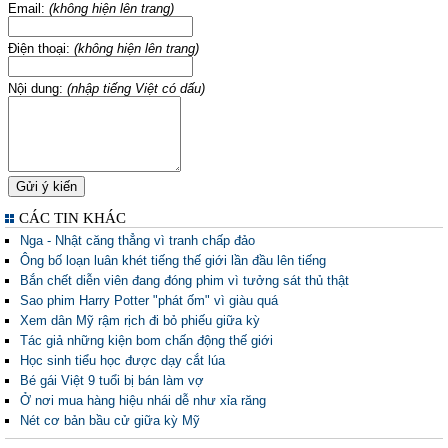
Email:
(không hiện lên trang)
Điện thoại:
(không hiện lên trang)
Nội dung:
(nhập tiếng Việt có dấu)
CÁC TIN KHÁC
Nga - Nhật căng thẳng vì tranh chấp đảo
Ông bố loạn luân khét tiếng thế giới lần đầu lên tiếng
Bắn chết diễn viên đang đóng phim vì tưởng sát thủ thật
Sao phim Harry Potter "phát ốm" vì giàu quá
Xem dân Mỹ rậm rịch đi bỏ phiếu giữa kỳ
Tác giả những kiện bom chấn động thế giới
Học sinh tiểu học được dạy cắt lúa
Bé gái Việt 9 tuổi bị bán làm vợ
Ở nơi mua hàng hiệu nhái dễ như xỉa răng
Nét cơ bản bầu cử giữa kỳ Mỹ