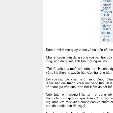
Nhiều
người
gay ở
Thượng
Hải
chịu áp
lực phải
lấy vợ
để làm
cha mẹ
vừa
lòng.
Đám cưới được quay video và hai bên bố mẹ 
Chú rể Kevin hiện đang sống với bạn trai củ
lòng, anh đã quyết định tìm một người vợ.
"Tôi rất yêu cha mẹ", anh tâm sự. "Họ chịu á
xóm. Họ thường xuyên hỏi: Con trai ông bà t
Đối với các bậc cha mẹ ở Trung Quốc, đảm 
được bạn đời trước khi bước sang tuổi 30 là
sẽ tham gia vào quá trình tìm kiếm đó bất kể
Cuối tuần ở Thượng Hải, tại một công viên
thậm chí còn tập trung quanh một "chợ hôn 
mẹ khác với mục đích quảng cáo về phẩm ch
con dâu hoặc con rể ưng ý.