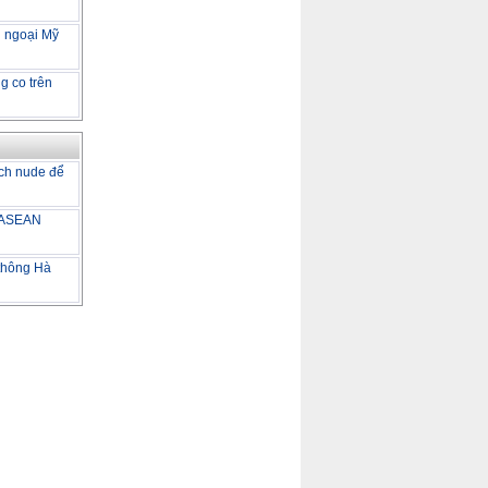
i ngoại Mỹ
g co trên
ch nude để
m ASEAN
 thông Hà