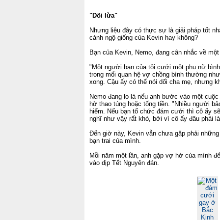
"Dối lừa"
Nhưng liệu đây có thực sự là giải pháp tốt nh
cảnh ngộ giống của Kevin hay không?
Bạn của Kevin, Nemo, đang cân nhắc về một
"Một người bạn của tôi cưới một phụ nữ bình
trong mối quan hệ vợ chồng bình thường nhưng
xong. Cậu ấy có thể nói dối cha mẹ, nhưng k
Nemo đang lo là nếu anh bước vào một cuộc h
hờ thao túng hoặc tống tiền. "Nhiều người bảo 
hiểm. Nếu bạn tổ chức đám cưới thì cô ấy sẽ 
nghĩ như vậy rất khó, bởi vì cô ấy đâu phải l
Đến giờ này, Kevin vẫn chưa gặp phải những
bạn trai của mình.
Mỗi năm một lần, anh gặp vợ hờ của mình để 
vào dịp Tết Nguyên đán.