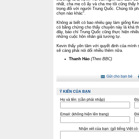
nhất, cha mẹ cô ấy và cha mẹ tôi cũng thấy 
trọng đối với người Trung Quốc. Chúng tôi ph
chọn nào khác".
Không ai biết có bao nhiêu gay làm giống Ke
có bằng chứng cho thấy chuyện này là khá th
đây, báo chí Trung Quốc cũng thực hiện nhi
những cuộc hôn nhân giả tương tự.
Kevin thấy yên tâm với quyết định của mình 
sẽ càng phải nói dối nhiều thêm nữa.
Thanh Hảo
(Theo BBC)
Gửi cho bạn bè
Ý KIẾN CỦA BẠN
Họ và tên:
(cần phải nhập)
Đị
Email:
(không hiện lên trang)
Điê
Nhận xét của bạn:
(gõ tiếng Việt c