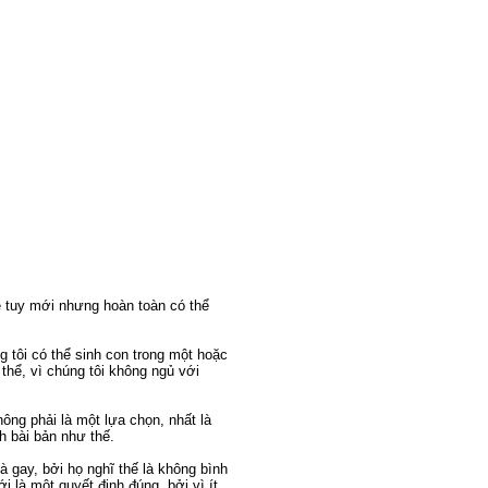
ề tuy mới nhưng hoàn toàn có thể
g tôi có thể sinh con trong một hoặc
thể, vì chúng tôi không ngủ với
ông phải là một lựa chọn, nhất là
h bài bản như thế.
là gay, bởi họ nghĩ thế là không bình
 là một quyết định đúng, bởi vì ít