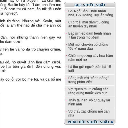
u năm nay ở Tứ Xuyên. "Là cha mẹ,
, ông Baolin bày tỏ. "Làm cha làm mẹ
n tuổi hơn thì cả nam lẫn nữ đều nên
GS.Ngô Bảo Châu nhận
 sự nghiệp".
nhà, GS.Hoàng Tụy lên tiếng
bình thường. Nhưng với Kevin, một
Clip "gái mại dâm": 5 công
 đề là làm thế nào để cha mẹ anh có
an truyền tay nhau
Bác sĩ hiếp dâm bệnh nhân
 đàn, nơi những thanh niên gay và
7 lần trong một đêm
 cho đám cưới.
Mệt mỏi chuyện bố chồng
"để ý" nàng dâu
 liên hệ và họ đã trò chuyện online.
ợp.
Chiêm ngưỡng cây hoa trăm
năm mới nở
Sau đó, họ quyết định làm đám cưới.
è hai bên gia đình đến chung vui.
Lá thư gửi người đàn bà 15
 cưới.
tuổi
Bỏng mắt với "cảnh nóng"
ấy có lỗi với bố mẹ tôi, và cả bố mẹ
trong phim Việt
Vợ "quen mui", chồng cắn
răng dùng thuốc kích dục
Thấy tai nạn, vô tư quay lại
hình ảnh
Vợ thấy xác chồng nổi gần
nhà