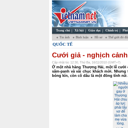
Trang chủ
Xã hội
Giáo dục
Chính trị
Phó
Tin ảnh
Bình luận
Hồ sơ
Thế giới đó đ
QUỐC TẾ
Cưới giả - nghịch cảnh
Cập nhật lúc 12:30, Thứ Ba, 16/11/2010 (GMT+7)
Ở một nhà hàng Thượng Hải, một lễ cưới đ
sâm-panh và vài chục khách mời. Nhưng tất
bóng kín, còn cô dâu là một đồng tính nữ.