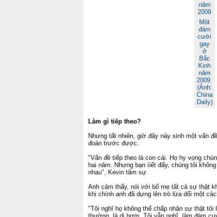
Một
đám
cưới
gay
ở
Bắc
Kinh
năm
2009.
(Ảnh:
China
Daily)
Làm gì tiếp theo?
Nhưng tất nhiên, giờ đây nảy sinh một vấn đ
đoán trước được.
"Vấn đề tiếp theo là con cái. Họ hy vọng chún
hai năm. Nhưng bạn íiết đấy, chúng tôi không 
nhau", Kevin tâm sự.
Anh cảm thấy, nói với bố mẹ tất cả sự thật kh
khi chính anh đã dựng lên trò lừa dối một các
"Tôi nghĩ họ không thể chấp nhận sự thật tôi 
thường, là dị hợm. Tôi vẫn nghĩ, làm đám cưới