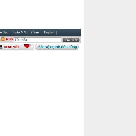
n đọc
Tuần VN
2 Sao
English
RSS