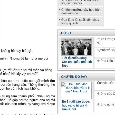
vỡ, rách vỏ bọc
Chiêm ngưỡng cây hoa trăm
năm mới nở
Đua tăng lãi suất, vốn chạy
vòng quanh
HỒ SƠ
Chân tướng 
Nga
Sự thật về 'v
không hề hay biết gì.
Tiết lộ chấn động:
a mình. Nhưng để làm cha mẹ vui
Những kiều n
CIA che giấu phát xít
Đức
p lực rất lớn từ người thân và hàng
hế nào? Nó lấy vợ chưa?".
CHUYỆN ĐÓ ĐÂY
bảo con trai hoặc con gái mình tìm
Tình yêu của
 ưu tiên hàng đầu. Thông thường, họ
 con họ có thích hay không.
Những câu từ
 trung tâm thành phố, nhiều người
nhân" để gặp những người cha người
Bé 3 tuổi đào được
ất của con mình, hy vọng tìm được
Những nghề p
hộp vàng trị giá 4
triệu USD