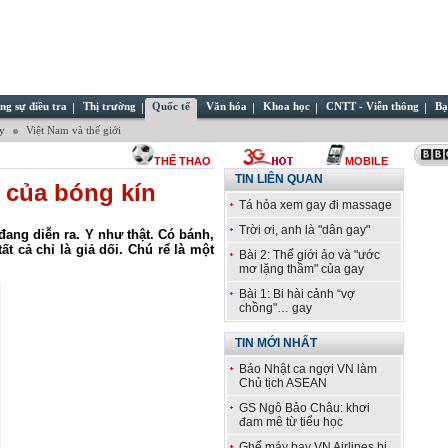
ng sự điều tra
Thị trường
Quốc tế
Văn hóa
Khoa học
CNTT - Viễn thông
Bạ
ây
Việt Nam và thế giới
THỂ THAO
MOBILE
TIN LIÊN QUAN
 của bóng kín
Tá hỏa xem gay đi massage
Trời ơi, anh là "dân gay"
ang diễn ra. Y như thật. Có bánh,
 cả chỉ là giả dối. Chú rể là một
Bài 2: Thế giới ảo và "ước
mơ lặng thầm" của gay
Bài 1: Bi hài cảnh “vợ
chồng"… gay
TIN MỚI NHẤT
Báo Nhật ca ngợi VN làm
Chủ tịch ASEAN
GS Ngô Bảo Châu: khơi
đam mê từ tiểu học
Ghế máy bay VN Airlines bị