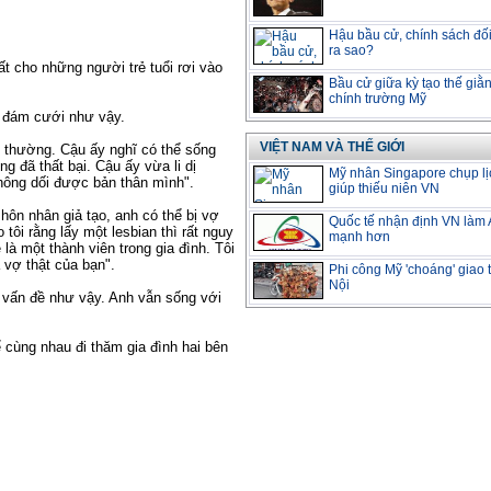
Hậu bầu cử, chính sách đố
ra sao?
ất cho những người trẻ tuổi rơi vào
Bầu cử giữa kỳ tạo thế giằn
chính trường Mỹ
 đám cưới như vậy.
VIỆT NAM VÀ THẾ GIỚI
 thường. Cậu ấy nghĩ có thể sống
 đã thất bại. Cậu ấy vừa li dị
Mỹ nhân Singapore chụp lị
hông dối được bản thân mình".
giúp thiếu niên VN
ôn nhân giả tạo, anh có thể bị vợ
Quốc tế nhận định VN là
tôi rằng lấy một lesbian thì rất nguy
mạnh hơn
là một thành viên trong gia đình. Tôi
à vợ thật của bạn".
Phi công Mỹ 'choáng' giao
Nội
 vấn đề như vậy. Anh vẫn sống với
cùng nhau đi thăm gia đình hai bên