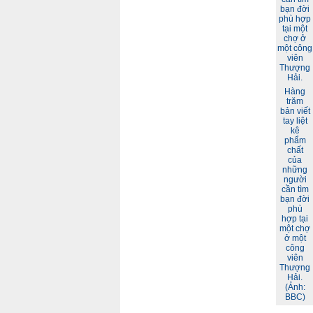
Hàng
trăm
bản viết
tay liệt
kê
phẩm
chất
của
những
người
cần tìm
bạn đời
phù
hợp tại
một chợ
ở một
công
viên
Thượng
Hải.
(Ảnh:
BBC)