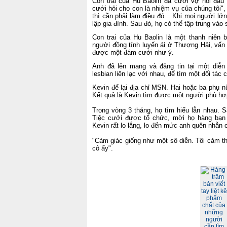
Con trai của Hu Baolin đã cưới vợ hồi đầ
cưới hỏi cho con là nhiệm vụ của chúng tôi"
thì cần phải làm điều đó... Khi mọi người lớ
lập gia đình. Sau đó, họ có thể tập trung vào
Con trai của Hu Baolin là một thanh niên 
người đồng tính luyến ái ở Thượng Hải, vấn
được một đám cưới như ý.
Anh đã lên mạng và đăng tin tại một diễn
lesbian liên lạc với nhau, để tìm một đối tác
Kevin để lại địa chỉ MSN. Hai hoặc ba phụ nữ
Kết quả là Kevin tìm được một người phù h
Trong vòng 3 tháng, họ tìm hiểu lẫn nhau. 
Tiệc cưới được tổ chức, mời họ hàng bạn b
Kevin rất lo lắng, lo đến mức anh quên nhẫn
"Cảm giác giống như một sô diễn. Tôi cảm th
cô ấy".