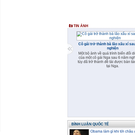
TIN ẢNH
Cô gái trở thành bà lão xấu xí s
nghiện
Một bộ ảnh về quá trình biến đổi 
của một cô gái Nga sau 6 năm ng
túy đã trở thành đề tài được bàn tá
tại Nga.
BÌNH LUẬN QUỐC TẾ
Obama làm gì khi tới châu