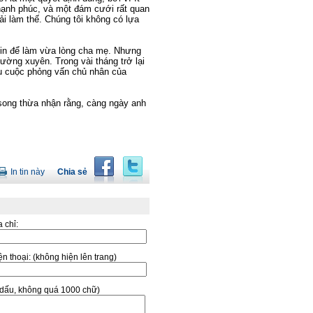
hạnh phúc, và một đám cưới rất quan
ải làm thế. Chúng tôi không có lựa
vin để làm vừa lòng cha mẹ. Nhưng
ường xuyên. Trong vài tháng trở lại
ều cuộc phỏng vấn chủ nhân của
song thừa nhận rằng, càng ngày anh
In tin này
Chia sẻ
a chỉ:
̣n thoại:
(không hiện lên trang)
ó dấu, không quá 1000 chữ)