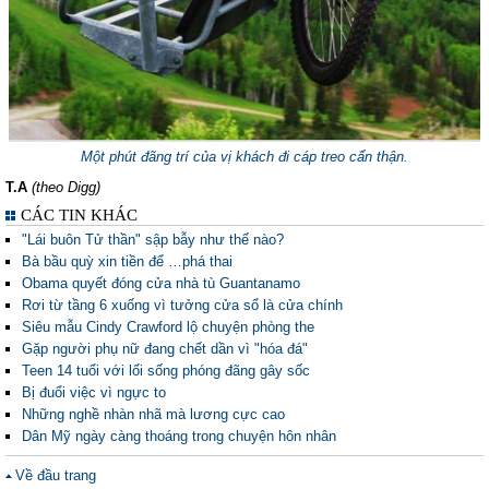
Một phút đãng trí của vị khách đi cáp treo cẩn thận.
T.A
(theo Digg)
CÁC TIN KHÁC
"Lái buôn Tử thần" sập bẫy như thế nào?
Bà bầu quỳ xin tiền để …phá thai
Obama quyết đóng cửa nhà tù Guantanamo
Rơi từ tầng 6 xuống vì tưởng cửa sổ là cửa chính
Siêu mẫu Cindy Crawford lộ chuyện phòng the
Gặp người phụ nữ đang chết dần vì "hóa đá"
Teen 14 tuổi với lối sống phóng đãng gây sốc
Bị đuổi việc vì ngực to
Những nghề nhàn nhã mà lương cực cao
Dân Mỹ ngày càng thoáng trong chuyện hôn nhân
Về đầu trang