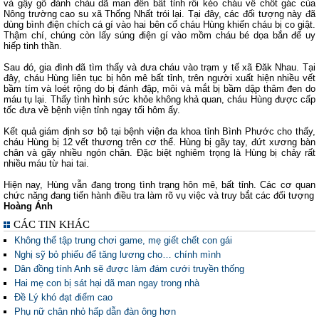
và gậy gỗ đánh cháu dã man đến bất tỉnh rồi kéo cháu về chốt gác của
Nông trường cao su xã Thống Nhất trói lại. Tại đây, các đối tượng này đã
dùng bình điện chích cá gí vào hai bên cổ cháu Hùng khiến cháu bị co giật.
Thậm chí, chúng còn lấy súng điện gí vào mồm cháu bé dọa bắn để uy
hiếp tinh thần.
Sau đó, gia đình đã tìm thấy và đưa cháu vào trạm y tế xã Đăk Nhau. Tại
đây, cháu Hùng liên tục bị hôn mê bất tỉnh, trên người xuất hiện nhiều vết
bầm tím và loét rộng do bị đánh đập, môi và mắt bị bầm dập thâm đen do
máu tụ lại. Thấy tình hình sức khỏe không khả quan, cháu Hùng được cấp
tốc đưa về bệnh viện tỉnh ngay tối hôm ấy.
Kết quả giám định sơ bộ tại bệnh viện đa khoa tỉnh Bình Phước cho thấy,
cháu Hùng bị 12 vết thương trên cơ thể. Hùng bị gãy tay, đứt xương bàn
chân và gãy nhiều ngón chân. Đặc biệt nghiêm trọng là Hùng bị chảy rất
nhiều máu từ hai tai.
Hiện nay, Hùng vẫn đang trong tình trạng hôn mê, bất tỉnh. Các cơ quan
chức năng đang tiến hành điều tra làm rõ vụ việc và truy bắt các đối tượng
Hoàng Ánh
CÁC TIN KHÁC
Không thể tập trung chơi game, mẹ giết chết con gái
Nghị sỹ bỏ phiếu để tăng lương cho… chính mình
Dân đồng tính Anh sẽ được làm đám cưới truyền thống
Hai mẹ con bị sát hại dã man ngay trong nhà
Đề Lý khó đạt điểm cao
Phụ nữ chân nhỏ hấp dẫn đàn ông hơn