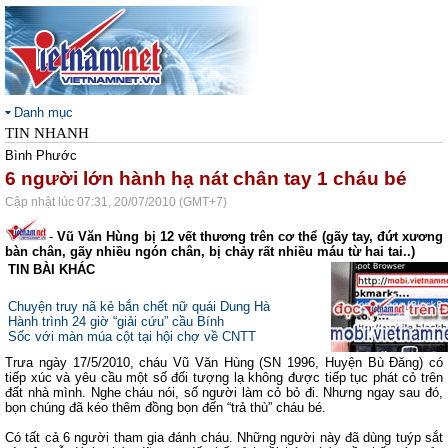
Danh mục
TIN NHANH
Bình Phước
6 người lớn hành hạ nát chân tay 1 cháu bé
Cập nhật lúc 07:31, 20/07/2010 (GMT+7)
-
Vũ Văn Hùng bị 12 vết thương trên cơ thể (gãy tay, đứt xương
bàn chân, gãy nhiều ngón chân, bị chảy rất nhiều máu từ hai tai..)
TIN BÀI KHÁC
Chuyện truy nã kẻ bắn chết nữ quái Dung Hà
Hành trình 24 giờ “giải cứu” cầu Bính
Sốc với màn múa cột tại hội chợ về CNTT
Trưa ngày 17/5/2010, cháu Vũ Văn Hùng (SN 1996, Huyện Bù Đăng) có
tiếp xúc và yêu cầu một số đối tượng lạ không được tiếp tục phát cỏ trên
đất nhà mình. Nghe cháu nói, số người làm cỏ bỏ đi. Nhưng ngay sau đó,
bọn chúng đã kéo thêm đồng bọn đến “trả thù” cháu bé.
Có tất cả 6 người tham gia đánh cháu. Những người này đã dùng tuýp sắt