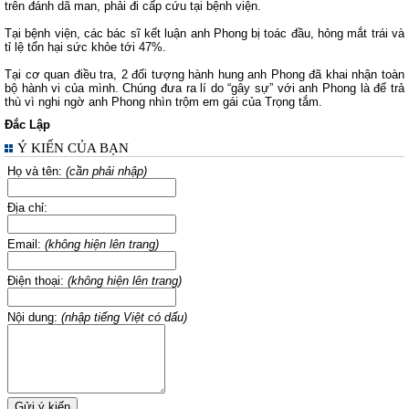
trên đánh dã man, phải đi cấp cứu tại bệnh viện.
Tại bệnh viện, các bác sĩ kết luận anh Phong bị toác đầu, hỏng mắt trái và
tỉ lệ tổn hại sức khỏe tới 47%.
Tại cơ quan điều tra, 2 đối tượng hành hung anh Phong đã khai nhận toàn
bộ hành vi của mình. Chúng đưa ra lí do “gây sự” với anh Phong là để trả
thù vì nghi ngờ anh Phong nhìn trộm em gái của Trọng tắm.
Đắc Lập
Ý KIẾN CỦA BẠN
Họ và tên:
(cần phải nhập)
Địa chỉ:
Email:
(không hiện lên trang)
Điện thoại:
(không hiện lên trang)
Nội dung:
(nhập tiếng Việt có dấu)