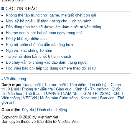
CÁC TIN KHÁC
Không thể tập trung chơi game, mẹ giết chết con gái
Nghị sỹ bỏ phiếu để tăng lương cho… chính mình
Dân đồng tính Anh sẽ được làm đám cưới truyền thống
Hai mẹ con bị sát hại dã man ngay trong nhà
Đề Lý khó đạt điểm cao
Phụ nữ chân nhỏ hấp dẫn đàn ông hơn
Ngủ với xác chồng 10 năm
Tài xế nổi điên bắn chết 6 hành khách
Bỏ chạy vẫn bị chồng vác dao đâm thủng ngực
Học viện báo chí tiếp tục dùng camera theo dõi sĩ tử
Về đầu trang
Danh mục:
Trang nhất
Tin mới nhất
Tâm điểm
Tin nổi bật
Chính
trị
Xã hội
Phóng sự điều tra
Giáo dục
Kinh tế - Thị trường
Quốc
tế
Văn hoá
Thể thao
TUANVIETNAM.NET
GIẢI TRÍ 2SAO
CNTT -
Viễn thông
VEF.VN
Muôn màu Cuộc sống
Khoa học
Bạn đọc
Thế
giới ảnh
Giao diện:
Đầy đủ
Dành cho di động
Copyright © 2010 by VietNamNet.
Bản quyền thuộc về Báo điện tử VietNamNet.