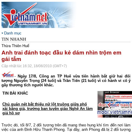
Danh mục
TIN NHANH
Thừa Thiên Huế
Anh trai đánh toạc đầu kẻ dám nhìn trộm em
gái tắm
Cập nhật lúc 16:32, 18/08/2010 (GMT+7)
-
Ngày 17/8, Công an TP Huế vừa tiến hành bắt giữ hai đối
tượng Nguyễn Trọng (24 tuổi) và Trần Tiến (21 tuổi) vì có hành vi cố ý
gây thương tích người khác.
TIN BÀI KHÁC
Chủ quán nét bắt thiếu nữ lột truồng giữa phố
xài bằng giả, trưởng ban tuyên giáo Nghệ An làm
giả hồ sơ
Trước đó, tối 8/7, 2 đối tượng trên đã mang theo hung khí tìm đến nơi làm
việc của anh Đinh Hữu Thanh Phong. Tại đây, anh Phong đã bị 2 đối tượng