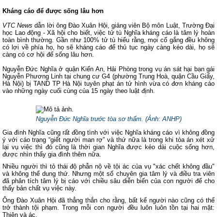
Kháng cáo để được sống lâu hơn
VTC News
dẫn lời ông Đào Xuân Hội, giảng viên Bộ môn Luật, Trường Đại
học Lao động - Xã hội cho biết, việc tử tù Nghĩa kháng cáo là tâm lý hoàn
toàn bình thường. Gần như 100% tử tù hiểu rằng, mọi cố gắng đều không
có lợi về phía họ, họ sẽ kháng cáo để thủ tục ngày càng kéo dài, họ sẽ
càng có cơ hội để sống lâu hơn.
Nguyễn Đức Nghĩa ở quận Kiến An, Hải Phòng trong vụ án sát hại bạn gái
Nguyễn Phương Linh tại chung cư G4 (phường Trung Hoà, quận Cầu Giấy,
Hà Nội) bị TAND TP Hà Nội tuyên phạt án tử hình vừa có đơn kháng cáo
vào những ngày cuối cùng của 15 ngày theo luật định.
Nguyễn Đức Nghĩa trước tòa sơ thẩm. (
Ảnh: ANHP
)
Gia đình Nghĩa cũng rất đồng tình với việc Nghĩa kháng cáo vì không đồng
ý với cáo trạng “giết người man rợ” và thứ nữa là trong khi tòa án xét xử
lại vụ việc thì đó cũng là thời gian Nghĩa được kéo dài cuộc sống hơn,
được nhìn thấy gia đình thêm nữa.
Nhiều người thì tỏ thái độ phẫn nộ về tội ác của vụ "xác chết không đầu"
và không thể dung thứ. Nhưng một số chuyên gia tâm lý và điều tra viên
đã phân tích tâm lý bị cáo với chiều sâu diễn biến của con người để cho
thấy bản chất vụ việc này.
Ông Đào Xuân Hội đã thẳng thắn cho rằng, bất kể người nào cũng có thể
trở thành tội phạm. Trong mỗi con người đều luôn luôn tồn tại hai mặt:
Thiện và ác.