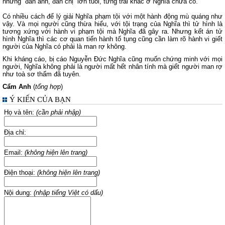
những “đàn anh, đàn chị” lớn tuổi, từng trải khác ở Nghĩa chưa có.
Có nhiều cách để lý giải Nghĩa phạm tội với một hành động mù quáng như
vậy. Và mọi người cũng thừa hiểu, với tội trạng của Nghĩa thì tử hình là
tương xứng với hành vi phạm tội mà Nghĩa đã gây ra. Nhưng kết án tử
hình Nghĩa thì các cơ quan tiến hành tố tụng cũng cần làm rõ hành vi giết
người của Nghĩa có phải là man rợ không.
Khi kháng cáo, bị cáo Nguyễn Đức Nghĩa cũng muốn chứng minh với mọi
người, Nghĩa không phải là người mất hết nhân tính mà giết người man rợ
như toà sơ thẩm đã tuyên.
Cẩm Anh
(
tổng hợp
)
Ý KIẾN CỦA BẠN
Họ và tên:
(cần phải nhập)
Địa chỉ:
Email:
(không hiện lên trang)
Điện thoại:
(không hiện lên trang)
Nội dung:
(nhập tiếng Việt có dấu)