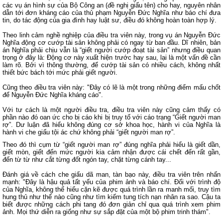
các vụ án hình sự của Bộ Công an (đề nghị giấu tên) cho hay, nguyên nhân
dẫn tới đơn kháng cáo của thủ phạm Nguyễn Đức Nghĩa như báo chí đưa
tin, do tác động của gia đình hay luật sư, điều đó không hoàn toàn hợp lý.
Theo linh cảm nghề nghiệp của điều tra viên này, trong vụ án Nguyễn Đức
Nghĩa động cơ cướp tài sản không phải có ngay từ ban đầu. Dĩ nhiên, bản
án Nghĩa phải chịu vẫn là “giết người cướp đoạt tài sản” nhưng điều quan
trọng ở đây là: Động cơ này xuất hiện trước hay sau, lại là một vấn đề cần
làm rõ. Bởi vì thông thường, để cướp tài sản có nhiều cách, không nhất
thiết bức bách tới mức phải giết người.
Cũng theo điều tra viên này: "Đây có lẽ là một trong những điểm mấu chốt
để Nguyễn Đức Nghĩa kháng cáo".
Với tư cách là một người điều tra, điều tra viên này cũng cảm thấy có
phần nào đó oan ức cho bị cáo khi bị truy tố với cáo trạng “Giết người man
rợ”. Dư luận đã hiểu không đúng cơ sở khoa học, hành vi của Nghĩa là
hành vi che giấu tội ác chứ không phải “giết người man rợ”.
Theo đó thì cụm từ “giết người man rợ” đúng nghĩa phải hiểu là giết dần,
giết mòn, giết đến mức người kia cảm nhận được cái chết đến rất gần,
đến từ từ như cắt từng đốt ngón tay, chặt từng cánh tay...
Đánh giá về cách che giấu dã man, tàn bạo này, điều tra viên trên nhấn
mạnh: "Đây là hậu quả tất yếu của phim ảnh và báo chí. Đối với trình độ
của Nghĩa, không thể hiểu cặn kẽ được quá trình lần ra manh mối, truy tìm
hung thủ như thế nào cũng như tìm kiếm tung tích nạn nhân ra sao. Cậu ta
biết được những cách phi tang đó đơn giản chỉ qua quá trình xem phim
ảnh. Mọi thứ diễn ra giống như sự sắp đặt của một bộ phim trinh thám".