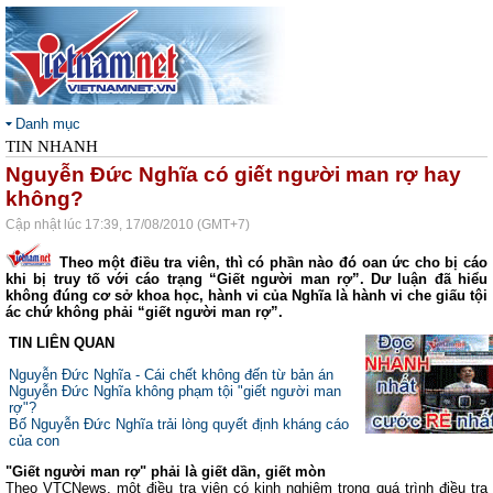
Danh mục
TIN NHANH
Nguyễn Đức Nghĩa có giết người man rợ hay
không?
Cập nhật lúc 17:39, 17/08/2010 (GMT+7)
Theo một điều tra viên, thì có phần nào đó oan ức cho bị cáo
khi bị truy tố với cáo trạng “Giết người man rợ”. Dư luận đã hiểu
không đúng cơ sở khoa học, hành vi của Nghĩa là hành vi che giấu tội
ác chứ không phải “giết người man rợ”.
TIN LIÊN QUAN
Nguyễn Đức Nghĩa - Cái chết không đến từ bản án
Nguyễn Đức Nghĩa không phạm tội "giết người man
rợ"?
Bố Nguyễn Đức Nghĩa trải lòng quyết định kháng cáo
của con
"Giết người man rợ" phải là giết dần, giết mòn
Theo VTCNews, một điều tra viên có kinh nghiệm trong quá trình điều tra