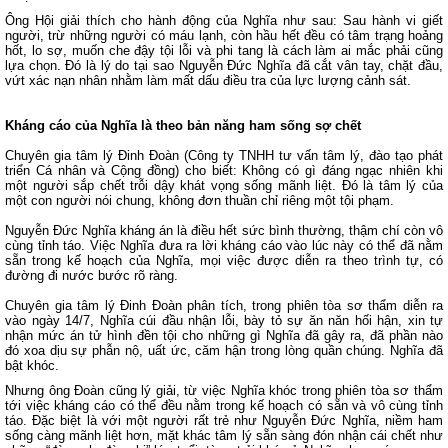
Ông Hội giải thích cho hành động của Nghĩa như sau: Sau hành vi giết
người, trừ những người có máu lạnh, còn hầu hết đều có tâm trạng hoảng
hốt, lo sợ, muốn che đậy tội lỗi và phi tang là cách làm ai mắc phải cũng
lựa chọn. Đó là lý do tại sao Nguyễn Đức Nghĩa đã cắt vân tay, chặt đầu,
vứt xác nạn nhân nhằm làm mất dấu điều tra của lực lượng cảnh sát.
Kháng cáo của Nghĩa là theo bản năng ham sống sợ chết
Chuyên gia tâm lý Đinh Đoàn (Công ty TNHH tư vấn tâm lý, đào tạo phát
triển Cá nhân và Cộng đồng) cho biết: Không có gì đáng ngạc nhiên khi
một người sắp chết trỗi dậy khát vọng sống mãnh liệt. Đó là tâm lý của
một con người nói chung, không đơn thuần chỉ riêng một tội phạm.
Nguyễn Đức Nghĩa kháng án là điều hết sức bình thường, thậm chí còn vô
cùng tỉnh táo. Việc Nghĩa đưa ra lời kháng cáo vào lúc này có thể đã nằm
sẵn trong kế hoạch của Nghĩa, mọi việc được diễn ra theo trình tự, có
đường đi nước bước rõ ràng.
Chuyên gia tâm lý Đinh Đoàn phân tích, trong phiên tòa sơ thẩm diễn ra
vào ngày 14/7, Nghĩa cúi đầu nhận lỗi, bày tỏ sự ăn năn hối hận, xin tự
nhận mức án tử hình đền tội cho những gì Nghĩa đã gây ra, đã phần nào
đó xoa dịu sự phẫn nộ, uất ức, căm hận trong lòng quần chúng. Nghĩa đã
bật khóc.
Nhưng ông Đoàn cũng lý giải, từ việc Nghĩa khóc trong phiên tòa sơ thẩm
tới việc kháng cáo có thể đều nằm trong kế hoạch có sẵn và vô cùng tỉnh
táo. Đặc biệt là với một người rất trẻ như Nguyễn Đức Nghĩa, niềm ham
sống càng mãnh liệt hơn, mặt khác tâm lý sẵn sàng đón nhận cái chết như