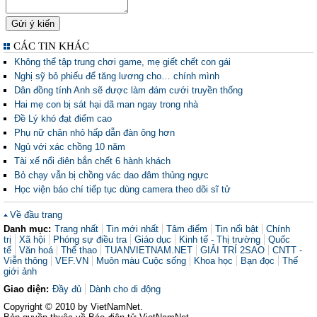
CÁC TIN KHÁC
Không thể tập trung chơi game, mẹ giết chết con gái
Nghị sỹ bỏ phiếu để tăng lương cho… chính mình
Dân đồng tính Anh sẽ được làm đám cưới truyền thống
Hai mẹ con bị sát hại dã man ngay trong nhà
Đề Lý khó đạt điểm cao
Phụ nữ chân nhỏ hấp dẫn đàn ông hơn
Ngủ với xác chồng 10 năm
Tài xế nổi điên bắn chết 6 hành khách
Bỏ chạy vẫn bị chồng vác dao đâm thủng ngực
Học viện báo chí tiếp tục dùng camera theo dõi sĩ tử
Về đầu trang
Danh mục:
Trang nhất
Tin mới nhất
Tâm điểm
Tin nổi bật
Chính
trị
Xã hội
Phóng sự điều tra
Giáo dục
Kinh tế - Thị trường
Quốc
tế
Văn hoá
Thể thao
TUANVIETNAM.NET
GIẢI TRÍ 2SAO
CNTT -
Viễn thông
VEF.VN
Muôn màu Cuộc sống
Khoa học
Bạn đọc
Thế
giới ảnh
Giao diện:
Đầy đủ
Dành cho di động
Copyright © 2010 by VietNamNet.