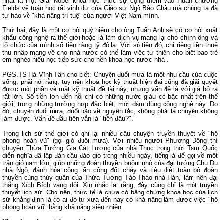
nhất là một Giải Nobel khoa học thực sự cộng thêm vào Huân chương
Fields về toán học rất vinh dự của Giáo sư Ngô Bảo Châu mà chúng ta đã
tự hào về "khả năng trí tuệ" của người Việt Nam mình.
Thứ hai, đây là một cơ hội quý hiếm cho ông Tuấn Anh sẽ có cơ hội xuất
khẩu công nghệ ra thế giới hoặc là làm dịch vụ mang lại cho chính ông và
tổ chức của mình số tiền hàng tỷ đô la. Với số tiền đó, chỉ riêng tiền thuế
thu nhập mang về cho nhà nước có thể làm việc từ thiện cho biết bao trẻ
em nghèo hiếu học tiếp sức cho nền khoa học nước nhà".
PGS.TS Hà Vĩnh Tân cho biết: Chuyện đuổi mưa là một nhu cầu của cuộc
sống, phải nói rằng, tuy nền khoa học kỹ thuật hiện đại cũng đã giải quyết
được một phần về mặt kỹ thuật đề tài này, nhưng vấn đề là với giá bỏ ra
rất lớn. Số tiền lớn đến nỗi chỉ có những nước giàu có bậc nhất trên thế
giới, trong những trường hợp đặc biệt, mới dám dùng công nghệ này. Do
đó, chuyện đuổi mưa, đuổi bão về nguyên tắc, không phải là chuyện không
làm được. Vấn đề đầu tiên vẫn là "tiền đâu?".
Trong lịch sử thế giới có ghi lại nhiều câu chuyện truyền thuyết về "hô
phong hoán vũ" (gọi gió đuổi mưa). Với nhiều người Phương Đông thì
chuyện Thừa Tướng Gia Cát Lượng của nhà Thục trong thời Tam Quốc
diễn nghĩa đã lập đàn cầu đảo gió trong nhiều ngày, tiếng là để gọi về một
trận gió nam lớn, giúp những đoàn thuyền buồm nhỏ của đại tướng Chu Du
nhà Ngô, đánh hỏa công tấn công đốt cháy và tiêu diệt toàn bộ đoàn
thuyền cùng thủy quân của Thừa Tướng Tào Tháo nhà Hán, làm nên đại
thắng Xích Bích vang dội. Xin nhắc lại rằng, đây cũng chỉ là một truyền
thuyết lịch sử. Cho nên, thực tế là chưa có bằng chứng khoa học của lịch
sử khẳng định là có ai đó từ xưa đến nay có khả năng làm được việc "hô
phong hoán vũ" bằng khả năng siêu nhiên.