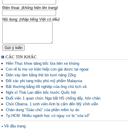
Điện thoại:
(không hiện lên trang)
Nội dung:
(nhập tiếng Việt có dấu)
CÁC TIN KHÁC
Hiền Thục khoe dáng bốc lửa bên xe khủng
Con rể bị mẹ vợ kiện hiếp con gái được tại ngoại
Diện váy làm bằng thịt bò tươi nặng 22kg
Đốt xác phi tang triệu phú mỹ phẩm Malaysia
Bất thường bằng tốt nghiệp của ông chủ tịch xã
Nghị sĩ Thái Lan đấm bốc trước Quốc hội
Đuổi việc 1 quan chức Nga bắt HS chống đẩy, hôn chân
Chửi Obama, 1 sinh viên Anh bị cấm đến Mỹ vĩnh viễn
Chân dung "Giáo chủ" của phần mềm tự do
Tp.HCM: Nhiều ngành học có nguy cơ bị "xóa sổ"
Về đầu trang