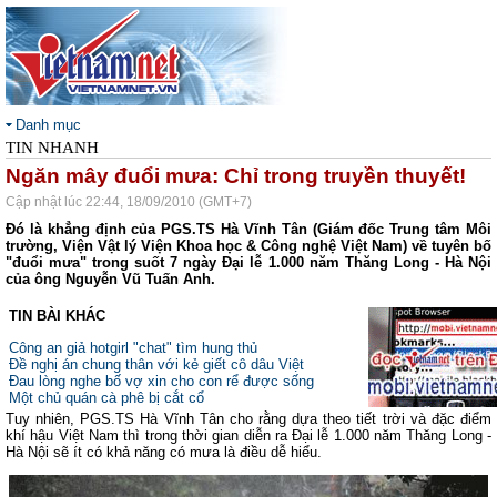
Danh mục
TIN NHANH
Ngăn mây đuổi mưa: Chỉ trong truyền thuyết!
Cập nhật lúc 22:44, 18/09/2010 (GMT+7)
Đó là khẳng định của PGS.TS Hà Vĩnh Tân (Giám đốc Trung tâm Môi
trường, Viện Vật lý Viện Khoa học & Công nghệ Việt Nam) về tuyên bố
"đuổi mưa" trong suốt 7 ngày Đại lễ 1.000 năm Thăng Long - Hà Nội
của ông Nguyễn Vũ Tuấn Anh.
TIN BÀI KHÁC
Công an giả hotgirl "chat" tìm hung thủ
Đề nghị án chung thân với kẻ giết cô dâu Việt
Đau lòng nghe bố vợ xin cho con rể được sống
Một chủ quán cà phê bị cắt cổ
Tuy nhiên, PGS.TS Hà Vĩnh Tân cho rằng dựa theo tiết trời và đặc điểm
khí hậu Việt Nam thì trong thời gian diễn ra Đại lễ 1.000 năm Thăng Long -
Hà Nội sẽ ít có khả năng có mưa là điều dễ hiểu.