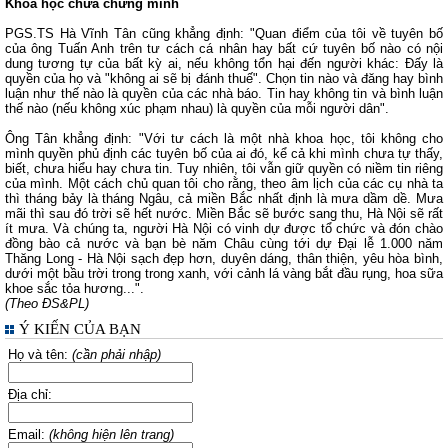
Khoa học chưa chứng minh
PGS.TS Hà Vĩnh Tân cũng khẳng định: "Quan điểm của tôi về tuyên bố
của ông Tuấn Anh trên tư cách cá nhân hay bất cứ tuyên bố nào có nội
dung tương tự của bất kỳ ai, nếu không tổn hại đến người khác: Đấy là
quyền của họ và "không ai sẽ bị đánh thuế". Chọn tin nào và đăng hay bình
luận như thế nào là quyền của các nhà báo. Tin hay không tin và bình luận
thế nào (nếu không xúc phạm nhau) là quyền của mỗi người dân".
Ông Tân khẳng định: "Với tư cách là một nhà khoa học, tôi không cho
mình quyền phủ định các tuyên bố của ai đó, kể cả khi mình chưa tự thấy,
biết, chưa hiểu hay chưa tin. Tuy nhiên, tôi vẫn giữ quyền có niềm tin riêng
của mình. Một cách chủ quan tôi cho rằng, theo âm lịch của các cụ nhà ta
thì tháng bảy là tháng Ngâu, cả miền Bắc nhất định là mưa dầm dề. Mưa
mãi thì sau đó trời sẽ hết nước. Miền Bắc sẽ bước sang thu, Hà Nội sẽ rất
ít mưa. Và chúng ta, người Hà Nội có vinh dự được tổ chức và đón chào
đồng bào cả nước và bạn bè năm Châu cùng tới dự Đại lễ 1.000 năm
Thăng Long - Hà Nội sạch đẹp hơn, duyên dáng, thân thiện, yêu hòa bình,
dưới một bầu trời trong trong xanh, với cảnh lá vàng bắt đầu rụng, hoa sữa
khoe sắc tỏa hương...".
(Theo ĐS&PL)
Ý KIẾN CỦA BẠN
Họ và tên:
(cần phải nhập)
Địa chỉ:
Email:
(không hiện lên trang)