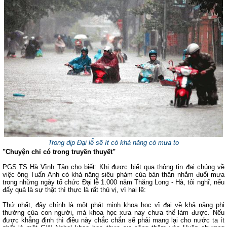
Trong dịp Đại lễ sẽ ít có khả năng có mưa to
"Chuyện chỉ có trong truyền thuyết"
PGS.TS Hà Vĩnh Tân cho biết: Khi được biết qua thông tin đại chúng về
việc ông Tuấn Anh có khả năng siêu phàm của bản thân nhằm đuổi mưa
trong những ngày tổ chức Đại lễ 1.000 năm Thăng Long - Hà, tôi nghĩ, nếu
đấy quả là sự thật thì thực là rất thú vị, vì hai lẽ:
Thứ nhất, đây chính là một phát minh khoa học vĩ đại về khả năng phi
thường của con người, mà khoa học xưa nay chưa thể làm được. Nếu
được khẳng định thì điều này chắc chắn sẽ phải mang lại cho nước ta ít