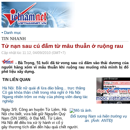
Danh mục
TIN NHANH
Tử nạn sau cú đấm từ mâu thuẫn ở ruộng rau
Cập nhật lúc 11:12, 04/09/2010 (GMT+7)
- Bà Trọng, 51 tuổi đã tử vong sau cú đấm vào thái dương của
người hàng xóm vì mâu thuẫn khi ruộng rau muống nhà mình bị đổ
phế liệu xây dựng.
TIN LIÊN QUAN
Hà Nội: Bắt nữ quái đi lừa đảo bằng... trực thăng
Cô gái khỏa thân chết trong nhà nghỉ ở Hà Nội
Ngang nhiên trộm xe máy của phóng viên đang tác
nghiêp
Ngày 3/9, Công an huyện Từ Liêm, Hà
Nội cho biết, vừa bắt giữ Nguyễn Quý
Đối tượng Nam và hiện trường vụ
Nam (SN 1985), ở Đại Mỗ, Từ Liêm,
án. (
Ảnh: ANTĐ
)
Hà Nội để điều tra xử lý hành vi cố ý
gây thương tích dẫn đến hậu quả chết người.