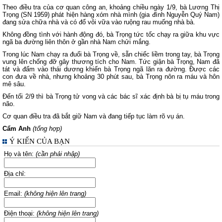
Theo điều tra của cơ quan công an, khoảng chiều ngày 1/9, bà Lương Thị
Trọng (SN 1959) phát hiện hàng xóm nhà mình (gia đình Nguyễn Quý Nam)
đang sửa chữa nhà và có đổ vôi vữa vào ruộng rau muống nhà bà.
Không đồng tình với hành động đó, bà Trọng tức tốc chạy ra giữa khu vực
ngã ba đường liên thôn ở gần nhà Nam chửi mắng.
Trong lúc Nam chạy ra đuổi bà Trọng về, sẵn chiếc liềm trong tay, bà Trọng
vung lên chống đỡ gây thương tích cho Nam. Tức giận bà Trọng, Nam đã
tát và đấm vào thái dương khiến bà Trọng ngã lăn ra đường. Được các
con đưa về nhà, nhưng khoảng 30 phút sau, bà Trọng nôn ra máu và hôn
mê sâu.
Đến tối 2/9 thì bà Trọng tử vong và các bác sĩ xác định bà bị tụ máu trong
não.
Cơ quan điều tra đã bắt giữ Nam và đang tiếp tục làm rõ vụ án.
Cẩm Anh
(tổng hợp)
Ý KIẾN CỦA BẠN
Họ và tên:
(cần phải nhập)
Địa chỉ:
Email:
(không hiện lên trang)
Điện thoại:
(không hiện lên trang)