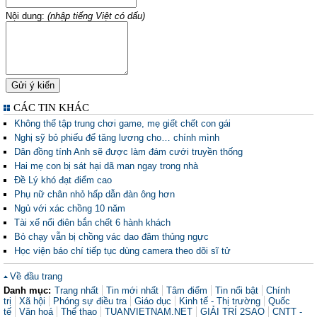
Nội dung:
(nhập tiếng Việt có dấu)
CÁC TIN KHÁC
Không thể tập trung chơi game, mẹ giết chết con gái
Nghị sỹ bỏ phiếu để tăng lương cho… chính mình
Dân đồng tính Anh sẽ được làm đám cưới truyền thống
Hai mẹ con bị sát hại dã man ngay trong nhà
Đề Lý khó đạt điểm cao
Phụ nữ chân nhỏ hấp dẫn đàn ông hơn
Ngủ với xác chồng 10 năm
Tài xế nổi điên bắn chết 6 hành khách
Bỏ chạy vẫn bị chồng vác dao đâm thủng ngực
Học viện báo chí tiếp tục dùng camera theo dõi sĩ tử
Về đầu trang
Danh mục:
Trang nhất
Tin mới nhất
Tâm điểm
Tin nổi bật
Chính
trị
Xã hội
Phóng sự điều tra
Giáo dục
Kinh tế - Thị trường
Quốc
tế
Văn hoá
Thể thao
TUANVIETNAM.NET
GIẢI TRÍ 2SAO
CNTT -