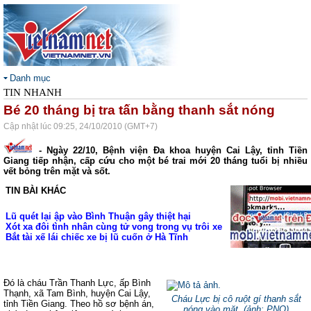
Danh mục
TIN NHANH
Bé 20 tháng bị tra tấn bằng thanh sắt nóng
Cập nhật lúc 09:25, 24/10/2010 (GMT+7)
- Ngày 22/10, Bệnh viện Đa khoa huyện Cai Lậy, tỉnh Tiền
Giang tiếp nhận, cấp cứu cho một bé trai mới 20 tháng tuổi bị nhiều
vết bỏng trên mặt và sốt.
TIN BÀI KHÁC
Lũ quét lại ập vào Bình Thuận gây thiệt hại
Xót xa đôi tình nhân cùng tử vong trong vụ trôi xe
Bắt tài xế lái chiếc xe bị lũ cuốn ở Hà Tĩnh
Đó là cháu Trần Thanh Lực, ấp Bình
Thạnh, xã Tam Bình, huyện Cai Lậy,
Cháu Lực bị cô ruột gí thanh sắt
tỉnh Tiền Giang. Theo hồ sơ bệnh án,
nóng vào mặt. (
ảnh: PNO
)