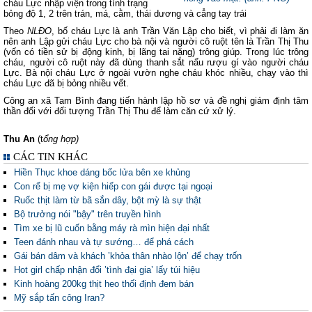
cháu Lực nhập viện trong tình trạng
bỏng độ 1, 2 trên trán, má, cằm, thái dương và cẳng tay trái
Theo
NLĐO
, bố cháu Lực là anh Trần Văn Lập cho biết, vì phải đi làm ăn
nên anh Lập gửi cháu Lực cho bà nội và người cô ruột tên là Trần Thị Thu
(vốn có tiền sử bị động kinh, bị lãng tai nặng) trông giúp. Trong lúc trông
cháu, người cô ruột này đã dùng thanh sắt nấu rượu gí vào người cháu
Lực. Bà nội cháu Lực ở ngoài vườn nghe cháu khóc nhiều, chạy vào thì
cháu Lực đã bị bỏng nhiều vết.
Công an xã Tam Bình đang tiến hành lập hồ sơ và đề nghị giám định tâm
thần đối với đối tượng Trần Thị Thu để làm căn cứ xử lý.
Thu An
(t
ổng hợp)
CÁC TIN KHÁC
Hiền Thục khoe dáng bốc lửa bên xe khủng
Con rể bị mẹ vợ kiện hiếp con gái được tại ngoại
Ruốc thịt làm từ bã sắn dây, bột mỳ là sự thật
Bộ trưởng nói "bậy" trên truyền hình
Tìm xe bị lũ cuốn bằng máy rà mìn hiện đại nhất
Teen đánh nhau và tự sướng… để phá cách
Gái bán dâm và khách ’khỏa thân nhào lộn’ để chạy trốn
Hot girl chấp nhận đổi ’tình đại gia’ lấy túi hiệu
Kinh hoàng 200kg thịt heo thối định đem bán
Mỹ sắp tấn công Iran?