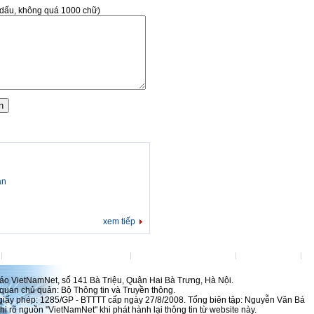
ó dấu, không quá 1000 chữ)
ân
xem tiếp
Đặt VietNamNet làm trang chủ
Việc làm tại VietNamNet
Lanhdao.Net
H
́o VietNamNet, số 141 Bà Triệu, Quận Hai Bà Trưng, Hà Nội.
uan chủ quản: Bộ Thông tin và Truyền thông.
 giấy phép: 1285/GP - BTTTT cấp ngày 27/8/2008. Tổng biên tập: Nguyễn Văn Bá
i rõ nguồn "VietNamNet" khi phát hành lại thông tin từ website này.