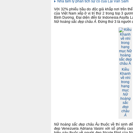
Nhà tâm lý phân tích sự cố của Lại Văn Sâm
Với 32% phiếu bầu do độc giả khắp nơi trên th
của Việt Nam xếp ở vị trí thứ 2 trong top 3 gư
Bình Dương. Đại diện đến từ Indonesia Asyifa L
Nữ hoàng sắc đẹp châu Á
. Đứng thứ 3 là người
Kiều
Khanh
về nhì
trong
hạng
mục
Nữ
hoàng
sắc
đẹp
châu
Á
Nữ hoàng sắc đẹp châu Âu
thuộc về thí sinh đ
đẹp Venezuela Adriana Vasini với số phiếu ca
hiệu này thuộc về người đẹp Nicole Flint của 