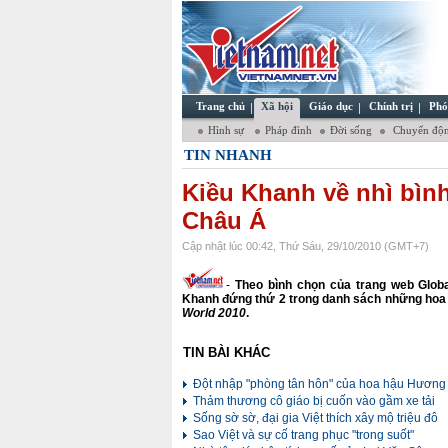
Trang chủ
Xã hội
Giáo dục
Chính trị
Phó
Hình sự
Pháp đình
Đời sống
Chuyển độn
TIN NHANH
Kiều Khanh về nhì bìn
Châu Á
Cập nhật lúc 00:42, Thứ Sáu, 29/10/2010 (GMT+7)
-
Theo bình chọn của trang web Globa
Khanh đứng thứ 2 trong danh sách những hoa h
World
2010
.
TIN BÀI KHÁC
Đột nhập "phòng tân hôn" của hoa hậu Hương
Thảm thương cô giáo bị cuốn vào gầm xe tải
Sống sờ sờ, đại gia Việt thích xây mộ triệu đô
Sao Việt và sự cố trang phục "trong suốt"