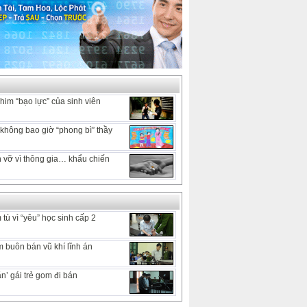
him “bạo lực” của sinh viên
hông bao giờ “phong bì” thầy
 vỡ vì thông gia… khẩu chiến
tù vì “yêu” học sinh cấp 2
 buôn bán vũ khí lĩnh án
n’ gái trẻ gom đi bán