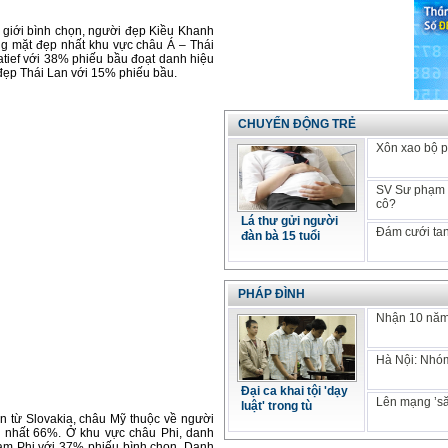
ế giới bình chọn, người đẹp Kiều Khanh
ơng mặt đẹp nhất khu vực châu Á – Thái
atief với 38% phiếu bầu đoạt danh hiệu
 đẹp Thái Lan với 15% phiếu bầu.
CHUYỂN ĐỘNG TRẺ
Xôn xao bộ p
SV Sư phạm k
cô?
Lá thư gửi người
Đám cưới tan
đàn bà 15 tuổi
PHÁP ĐÌNH
Nhận 10 năm 
Hà Nội: Nhóm
Đại ca khai tội 'dạy
Lên mạng ’să
luật' trong tù
ến từ Slovakia, châu Mỹ thuộc về người
o nhất 66%. Ở khu vực châu Phi, danh
Nam Phi với 37% phiếu bình chọn. Danh