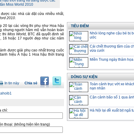
a hậu thời trang và đang được các
 tân Miss World 2010
được các nhà cái đặt cửa nhiều nhất,
ord 2010
.
op 20 tại các vòng thi phụ như Hoa hậu
TIÊU ĐIỂM
rang nhưng người hâm mộ vẫn hoàn toàn
Nhói lòng nghe cậu bé bị b
c thi
Miss World,
BTC đã quyết định sẽ
ước
15, 16 hoặc 17 người đẹp như các năm
Cái chết thương tâm của ch
giành được giải phụ cao nhất trong cuộc
vừa cưới
danh hiệu Á hậu 1 Hoa hậu thời trang
Miền Trung ngày thảm họa
DÒNG SỰ KIỆN
In tin này
Chia sẻ
Toàn cảnh trục vớt xe khác
nạn nhân
Cận cảnh bão số 1 qua ản
a chỉ:
Hà Nội lại đề xuất bịt ngã 
̣n thoại:
(không hiện lên trang)