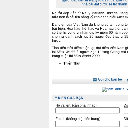
Người đẹp đến từ Nauy (giữa) đoạt giải Ho
nhà cái đặt cược sẽ trở thành
Người đẹp đến từ Nauy Mariann Birkedal đang 
hứa hẹn là cái tên nặng ký cho danh hiệu
Miss W
Đại diện của Việt Nam dù không có tên trong t
bãi biển, Hoa hậu thể thao và Hoa hậu thời t
có thể hy vọng vì nhân dịp kỷ niệm 60 năm cuộ
chọn ra danh sách top 25 người đẹp thay vì 
trước.
Tính đến thời điểm hiện tại, dại diện Việt Nam 
thi
Miss World
là người đẹp Hương Giang với 
trong cuộc thi
Miss World 2009
.
Thiên Thư
Gửi cho bạn bè
Ý KIẾN CỦA BẠN
Họ và tên:
(cần phải nhập)
Đị
Email:
(không hiện lên trang)
Điê