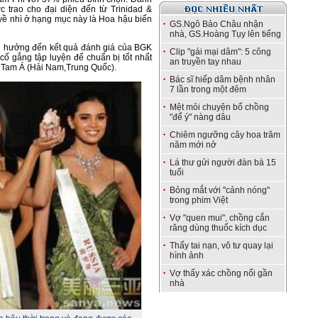
c trao cho đại diện đến từ Trinidad &
ề nhì ở hạng mục này là Hoa hậu biển
GS.Ngô Bảo Châu nhận
nhà, GS.Hoàng Tụy lên tiếng
h hưởng đến kết quả đánh giá của BGK
Clip "gái mại dâm": 5 công
cố gắng tập luyện để chuẩn bị tốt nhất
an truyền tay nhau
i Tam Á (Hải Nam,Trung Quốc).
Bác sĩ hiếp dâm bệnh nhân
7 lần trong một đêm
Mệt mỏi chuyện bố chồng
"để ý" nàng dâu
Chiêm ngưỡng cây hoa trăm
năm mới nở
Lá thư gửi người đàn bà 15
tuổi
Bỏng mắt với "cảnh nóng"
trong phim Việt
Vợ "quen mui", chồng cắn
răng dùng thuốc kích dục
Thấy tai nạn, vô tư quay lại
hình ảnh
Vợ thấy xác chồng nổi gần
nhà