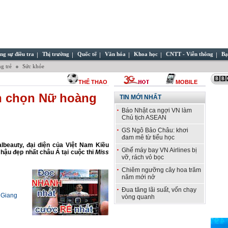
ng sự điều tra
Thị trường
Quốc tế
Văn hóa
Khoa học
CNTT - Viễn thông
Bạ
g trẻ
Sức khỏe
THỂ THAO
MOBILE
h chọn Nữ hoàng
TIN MỚI NHẤT
Báo Nhật ca ngợi VN làm
Chủ tịch ASEAN
GS Ngô Bảo Châu: khơi
đam mê từ tiểu học
lbeauty, đại diện của Việt Nam Kiều
Ghế máy bay VN Airlines bị
ậu đẹp nhất châu Á tại cuộc thi
Miss
vỡ, rách vỏ bọc
Chiêm ngưỡng cây hoa trăm
năm mới nở
Đua tăng lãi suất, vốn chạy
 Giang
vòng quanh