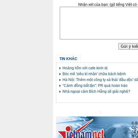
Nhận xét của bạn:
(gõ tiếng Việt c
TIN KHÁC
Hoảng hồn với cafe kinh dị
Bóc mẽ 'siêu kì nhân' chữa bách bệnh
Hà Nội: Thêm một công ty xả thải 'đầu độc' d
“Cánh đồng bất tận”: PR quá hoàn hảo
Nhà ngoại cảm Bích Hằng sẽ giải nghệ?
Liên hệ tòa soạn
Liên hệ quảng cáo
© Ba
Cơ q
Số
® Gh