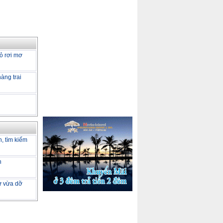
ỏ rơi mơ
àng trai
h, tìm kiếm
h
tư vừa dỡ