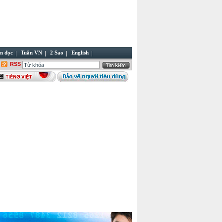
n đọc
Tuần VN
2 Sao
English
RSS