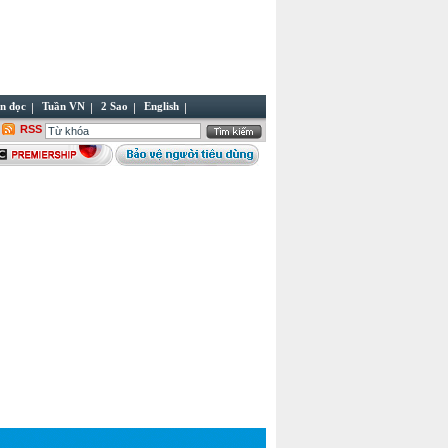
n đọc
Tuần VN
2 Sao
English
RSS