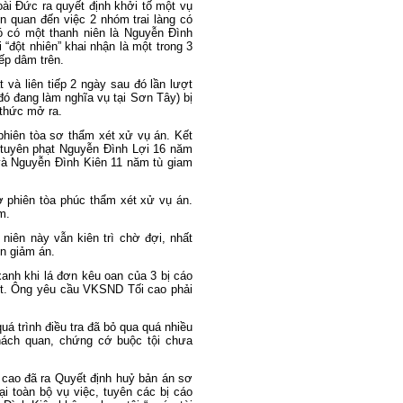
ài Đức ra quyết định khởi tố một vụ
ên quan đến việc 2 nhóm trai làng có
ó có một thanh niên là Nguyễn Đình
i “đột nhiên” khai nhận là một trong 3
ếp dâm trên.
 và liên tiếp 2 ngày sau đó lần lượt
ó đang làm nghĩa vụ tại Sơn Tây) bị
 thức mở ra.
hiên tòa sơ thẩm xét xử vụ án. Kết
a tuyên phạt Nguyễn Đình Lợi 16 năm
và Nguyễn Đình Kiên 11 năm tù giam
 phiên tòa phúc thẩm xét xử vụ án.
m.
h niên này vẫn kiên trì chờ đợi, nhất
n giảm án.
xanh khi lá đơn kêu oan của 3 bị cáo
ết. Ông yêu cầu VKSND Tối cao phải
á trình điều tra đã bỏ qua quá nhiều
khách quan, chứng cớ buộc tội chưa
 cao đã ra Quyết định huỷ bản án sơ
ại toàn bộ vụ việc, tuyên các bị cáo