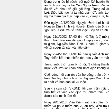
Đang trong lúc bí bách, bất ngờ CA huyện Ho
án hình sự xảy ra tại Yên Nghĩa trước đó li
ẩu đả với nhau để giữ gái làng. Trong số đ
Lợi. Điều bất ngờ là tại nhà giam CA tỉnh, Lợ
người tham gia trực tiếp vào vụ cướp của, hi
Đến ngày 12/12/2000, Nguyễn Đình Lợi bị bắt
Nguyễn Đình Tình và Nguyễn Đình Kiên (khi đ
“gọi” lên UBND xã để “làm việc”. Vụ án chính
Ngày 21/1/2002, TAND tỉnh Hà Tây (cũ) mở p
thúc phiên tòa kéo dài gần 1 ngày dòng, tò
tù giam, Nguyễn Đình Tình 14 năm tù giam 
về tội cướp tài sản và hiếp dâm.
Ngày 22/4/2002, TAND tối cao quyết định mở
Tuy nhiên kết thúc phiên tòa, tòa y án sơ thẩ
Trong suốt thời gian bị tù tội, 3 chàng than
mực viết đơn kêu oan chứ nhất định không xi
Cuối cùng nỗi oan ức của họ cũng thấu trời 
trên đến tay chủ tịch nước Nguyễn Minh Tri
rà soát và báo cáo lại vụ việc.
Sau khi xem xét, VKSND Tối cao nhận thấy qu
tình tiết và việc xác định thủ phạm thiếu 
được xác minh làm rõ.
Ngày 26/1/2010, Viện Kiểm sát nhân dân Tối
thẩm và phúc thẩm của vụ án này, điều tra l