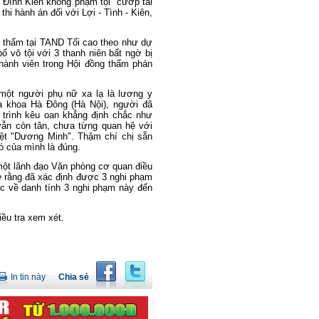
Đình Kiên không phạm tội “cướp tài
thi hành án đối với Lợi - Tình - Kiên,
c thẩm tại TAND Tối cao theo như dự
ố vô tội với 3 thanh niên bất ngờ bị
hành viên trong Hội đồng thẩm phán
một người phụ nữ xa lạ là lương y
Đa khoa Hà Đông (Hà Nội),
người đã
 trình kêu oan khẳng định chắc như
vẫn còn tân, chưa từng quan hệ với
ệt "Dương Minh". Thậm chí chị sẵn
ó của mình là đúng.
một lãnh đạo Văn phòng cơ quan điều
e
rằng đã xác định được 3 nghi phạm
hức về danh tính 3 nghi phạm này đến
ều tra xem xét.
In tin này
Chia sẻ