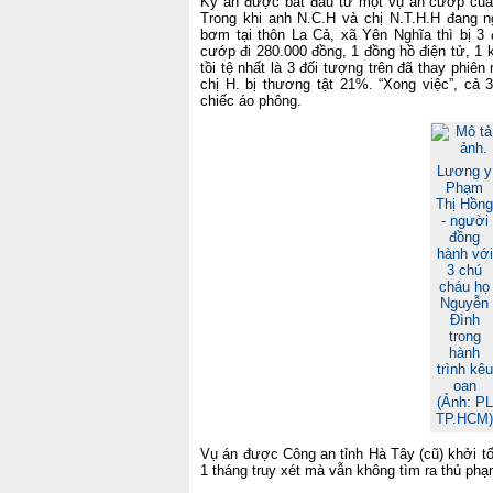
Kỳ án được bắt đầu từ một vụ án cướp của
Trong khi anh N.C.H và chị N.T.H.H đang 
bơm tại thôn La Cả, xã Yên Nghĩa thì bị 3
cướp đi 280.000 đồng, 1 đồng hồ điện tử, 1 
tồi tệ nhất là 3 đối tượng trên đã thay phiê
chị H. bị thương tật 21%. “Xong việc”, cả 3
chiếc áo phông.
Lương y
Phạm
Thị Hồng
- người
đồng
hành với
3 chú
cháu họ
Nguyễn
Đình
trong
hành
trình kêu
oan
(Ảnh: PL
TP.HCM)
Vụ án được Công an tỉnh Hà Tây (cũ) khởi t
1 tháng truy xét mà vẫn không tìm ra thủ phạ