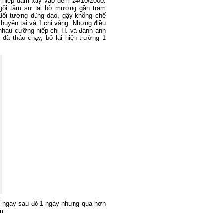
 hiếp dâm xảy vào đêm 24/10/2000.
ngồi tâm sự tại bờ mương gần trạm
 đối tượng dùng dao, gậy khống chế
khuyên tai và 1 chỉ vàng. Nhưng điều
n nhau cưỡng hiếp chị H. và đánh anh
 đã tháo chạy, bỏ lại hiện trường 1
ố ngay sau đó 1 ngày nhưng qua hơn
m.