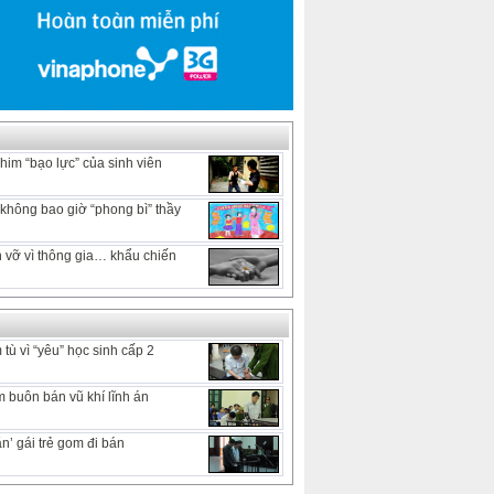
him “bạo lực” của sinh viên
hông bao giờ “phong bì” thầy
 vỡ vì thông gia… khẩu chiến
tù vì “yêu” học sinh cấp 2
 buôn bán vũ khí lĩnh án
n’ gái trẻ gom đi bán