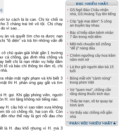
n)
GS.Ngô Bảo Châu nhận
nhà, GS.Hoàng Tụy lên tiếng
ới tư cách là bị can. Chị từ chối ra
Clip "gái mại dâm": 5 công
o 3 chàng trai trẻ vô tội. Chị chạy
an truyền tay nhau
ý do vì sao…
Bác sĩ hiếp dâm bệnh nhân
 vụ án và quyết tìm cho ra được nạn
7 lần trong một đêm
chị “lộ diện” và trả lời những vấn đề
Mệt mỏi chuyện bố chồng
"để ý" nàng dâu
t cô chủ quán giải khát gần 1 trường
Chiêm ngưỡng cây hoa trăm
ư cả chồng, gia đình nhà chồng và
năm mới nở
y biết chị là nạn nhân vụ hiếp dâm
 tố và báo chí thông tin rầm rộ, chị
Lá thư gửi người đàn bà 15
 nhà.
tuổi
ra nhận mặt nghi phạm và khi biết 3
Bỏng mắt với "cảnh nóng"
 mặt thì H. phản ứng gay gắt và tìm
trong phim Việt
Vợ "quen mui", chồng cắn
răng dùng thuốc kích dục
i H. gọi. Khi gặp phóng viên, người
òn H. nín lặng không nói tiếng nào.
Thấy tai nạn, vô tư quay lại
hình ảnh
thay H. câu hỏi vì sao năm xưa không
 tôi có chồng rồi, hai con rồi. Còn
Vợ thấy xác chồng nổi gần
đến như thế này là gợi nỗi đau cho
nhà
ết là H. đau khổ nhưng vì H. mà 3