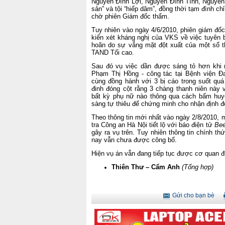
Nguyễn Đình Lợi, Nguyễn Đình Tình, Nguyễn 
sản” và tội “hiếp dâm”, đồng thời tạm đình chỉ 
chờ phiên Giám đốc thẩm.
Tuy nhiên vào ngày 4/6/2010, phiên giám đố
kiến xét kháng nghị của VKS về việc tuyên b
hoãn do sự vắng mặt đột xuất của một số t
TAND Tối cao.
Sau đó vụ việc dần được sáng tỏ hơn khi 
Phạm Thị Hồng -
công tác tại Bệnh viện 
cùng đồng hành với 3 bị cáo trong suốt quá
đinh đóng cột rằng 3 chàng thanh niên này 
bất kỳ phụ nữ nào thông qua cách bấm huy
sàng tự thiêu để chứng minh cho nhận định đ
Theo thông tin mới nhất vào ngày 2/8/2010, 
tra Công an Hà Nội tiết lộ với báo điện tử
Be
gây ra vụ trên. Tuy nhiên thông tin chính t
nay vẫn chưa được công bố.
Hiện vụ án vẫn đang tiếp tục được cơ quan đi
Thiên Thư – Cẩm Anh
(Tổng hợp)
Gửi cho bạn bè