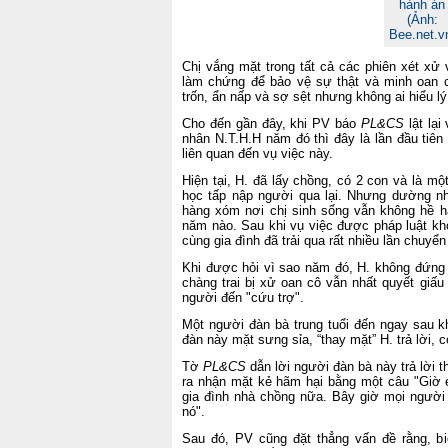
hành án
(Ảnh:
Bee.net.v
Chị vắng mặt trong tất cả các phiên xét xử v
làm chứng để bảo vệ sự thật và minh oan ch
trốn, ẩn nấp và sợ sệt nhưng không ai hiểu l
Cho đến gần đây, khi PV báo
PL&CS
lật lại
nhân N.T.H.H năm đó thì đây là lần đầu tiên 
liên quan đến vụ việc này.
Hiện tại, H. đã lấy chồng, có 2 con và là mộ
học tấp nập người qua lại. Nhưng dường nh
hàng xóm nơi chị sinh sống vẫn không hề ha
năm nào. Sau khi vụ việc được pháp luật khởi
cùng gia đình đã trải qua rất nhiều lần chuyển
Khi được hỏi vì sao năm đó, H. không đứng 
chàng trai bị xử oan cô vẫn nhất quyết giấu
người đến "cứu trợ".
Một người đàn bà trung tuổi đến ngay sau kh
đàn này mặt sưng sỉa, “thay mặt” H. trả lời, c
Tờ
PL&CS
dẫn lời người đàn bà này trả lời 
ra nhận mặt kẻ hãm hại bằng một câu "Giờ em
gia đình nhà chồng nữa. Bây giờ mọi người 
nó".
Sau đó, PV cũng đặt thẳng vấn đề rằng, bi