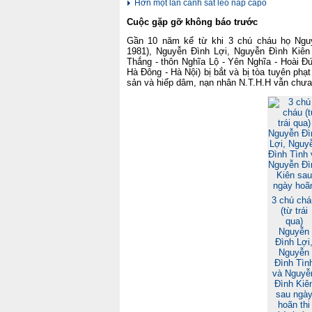
Hơn một lần cảnh sát leo nắp capô
Cuộc gặp gỡ không báo trước
Gần 10 năm kể từ khi 3 chú cháu họ Ngu
1981), Nguyễn Đình Lợi, Nguyễn Đình Kiên 
Thắng - thôn Nghĩa Lộ - Yên Nghĩa - Hoài Đ
Hà Đông - Hà Nội) bị bắt và bị tòa tuyên phạ
sản và hiếp dâm, nạn nhân N.T.H.H vẫn chưa 
3 chú chá
(từ trái
qua)
Nguyễn
Đình Lợi
Nguyễn
Đình Tìn
và Nguyễ
Đình Kiê
sau ngà
hoãn thi