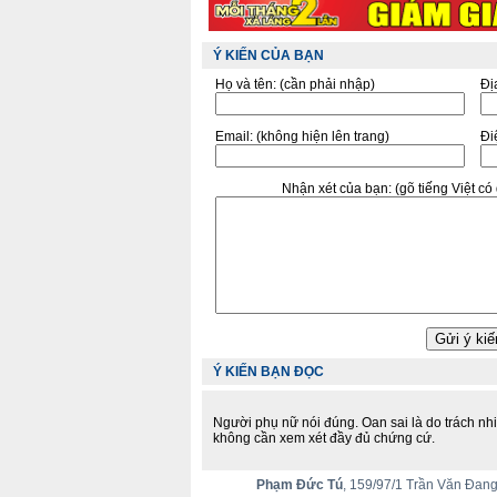
Ý KIẾN CỦA BẠN
Họ và tên:
(cần phải nhập)
Đị
Email:
(không hiện lên trang)
Điê
Nhận xét của bạn:
(gõ tiếng Việt c
Ý KIẾN BẠN ĐỌC
Người phụ nữ nói đúng. Oan sai là do trách n
không cần xem xét đầy đủ chứng cứ.
Phạm Đức Tú
, 159/97/1 Trần Văn Đang