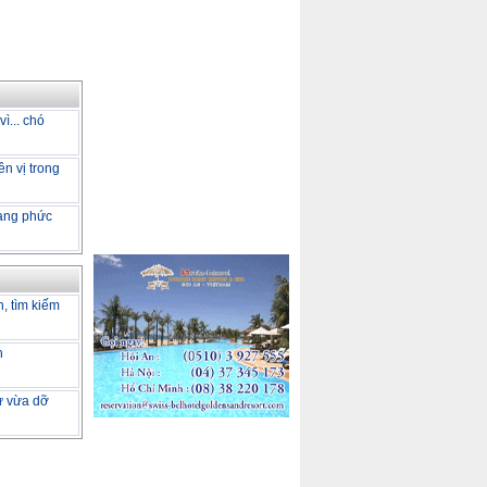
ì... chó
ên vị trong
càng phức
h, tìm kiếm
h
tư vừa dỡ