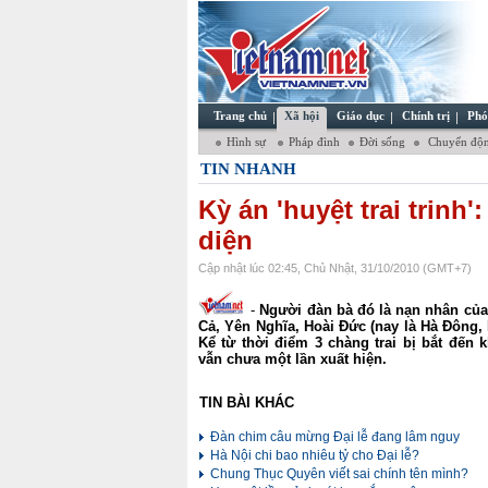
Trang chủ
Xã hội
Giáo dục
Chính trị
Phó
Hình sự
Pháp đình
Đời sống
Chuyển độn
TIN NHANH
Kỳ án 'huyệt trai trinh
diện
Cập nhật lúc 02:45, Chủ Nhật, 31/10/2010 (GMT+7)
-
Người đàn bà đó là nạn nhân của
Cả, Yên Nghĩa, Hoài Đức (nay là Hà Đông, 
Kể từ thời điểm 3 chàng trai bị bắt đến k
vẫn chưa một lần xuất hiện.
TIN BÀI KHÁC
Đàn chim câu mừng Đại lễ đang lâm nguy
Hà Nội chi bao nhiêu tỷ cho Đại lễ?
Chung Thục Quyên viết sai chính tên mình?