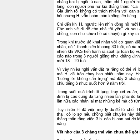
chàng trai bị ngồi tù oan, thậm chí 1 người 
lặng, còn người phụ nữ kia thẳng thắn: "Cái 
Gia đình tôi không có trách nhiệm với oan s
hỏi nhưng H. vẫn hoàn toàn không lên tiếng.
Chỉ đến khi H. ngước lên nhìn đồng hồ mới bậ
Các anh về đi để cho nhà tôi yên" và sau 
chồng, con như chưa hề có chuyện gì xảy ra.
Trong khi trước đó khai nhận với cơ quan điều
nhân, có 1 thanh niên khoảng 30 tuổi, có ria
nhiên khi VKS tiến hành rà soát lại toàn bộ v
cáo nào trong 3 người giống như khẳng định
mới 18 – 20 tuổi.
Vì vậy nhiều nghi vấn đặt ra rằng có thể vì l
mà H. đã trốn chạy bao nhiêu năm nay. Ho
“buông lời không cẩn trọng” mà đẩy 3 chàn
chịu tiếng ô nhục suốt hơn 9 năm trời.
Trong suốt quá trình tố tụng, truy xét vụ án
đình bị cáo cũng đã từng nhiều lần phải dò l
lần nữa xác nhận lại mặt những kẻ mà cô từn
Tuy nhiên H. đã viện mọi lý do để từ chối.
thai, cô lo sợ nếu chồng biết chuyện này th
thẳng thắn rằng việc 3 bị cáo bị oan sai đó
năng.
Vết nhơ của 3 chàng trai vẫn chưa thể gột 