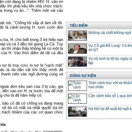
hiện còn đang bị nhiễm HIV. H. vẫn im
đấy thì phải kêu lên nhà chức trách.
ai trong vụ án...". Thêm một vài câu
t nói: "Chồng tôi sắp đi làm về rồi.
TIÊU ĐIỂM
đó là cảnh tượng H. tươi cười đón
Những cái chết không ngờ v
 tra, H. cho biết trong 3 kẻ hiếp nạn
 mép và cả 3 đều nói giọng La Cả. Tuy
Vụ 'Cô gái Đồ Long': Có thi
ụ án thì nhận thấy không hề có một bị
xử lý?
 của H. Vào thời điểm đó tất cả đều
Vụ nữ sinh bị lột áo ngày 
tạp
o sợ bị truy cứu, lo sợ bị “vạch mặt”
ặc là do dằn vặt khi thấy mình đã
g thanh niên vào ngõ đường cùng và
DÒNG SỰ KIỆN
Toàn cảnh trục vớt xe khác
, ngoài đơn kêu oan của 3 bị cáo, gia
nạn nhân
a, đến van xin H. ra trước tòa để một
g cho là đã hãm hiếp cô.
Cận cảnh bão số 1 qua ản
 H. bảo cô đã có chồng và đang mang
ì sẽ bỏ cô mất và nhất quyết trả lời
Hà Nội lại đề xuất bịt ngã 
 là trách nhiệm của các cơ quan chức
rửa