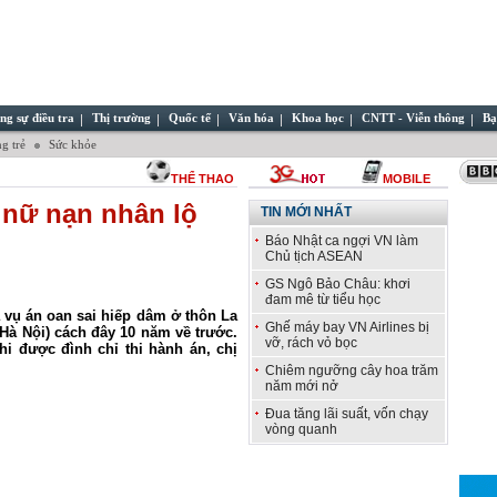
ng sự điều tra
Thị trường
Quốc tế
Văn hóa
Khoa học
CNTT - Viễn thông
Bạ
g trẻ
Sức khỏe
THỂ THAO
MOBILE
': nữ nạn nhân lộ
TIN MỚI NHẤT
Báo Nhật ca ngợi VN làm
Chủ tịch ASEAN
GS Ngô Bảo Châu: khơi
đam mê từ tiểu học
 vụ án oan sai hiếp dâm ở thôn La
Ghế máy bay VN Airlines bị
Hà Nội) cách đây 10 năm về trước.
vỡ, rách vỏ bọc
hi được đình chỉ thi hành án, chị
Chiêm ngưỡng cây hoa trăm
năm mới nở
Đua tăng lãi suất, vốn chạy
vòng quanh