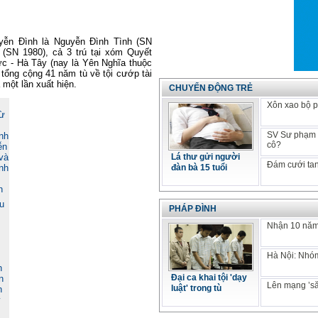
yễn Đình là Nguyễn Đình Tình (SN
(SN 1980), cả 3 trú tại xóm Quyết
ức - Hà Tây (nay là Yên Nghĩa thuộc
t tổng cộng 41 năm tù về tội cướp tài
một lần xuất hiện.
CHUYỂN ĐỘNG TRẺ
Xôn xao bộ p
SV Sư phạm k
cô?
Lá thư gửi người
Đám cưới tan
đàn bà 15 tuổi
u
PHÁP ĐÌNH
Nhận 10 năm 
,
Hà Nội: Nhóm
h
Đại ca khai tội 'dạy
n
Lên mạng ’să
luật' trong tù
n
y