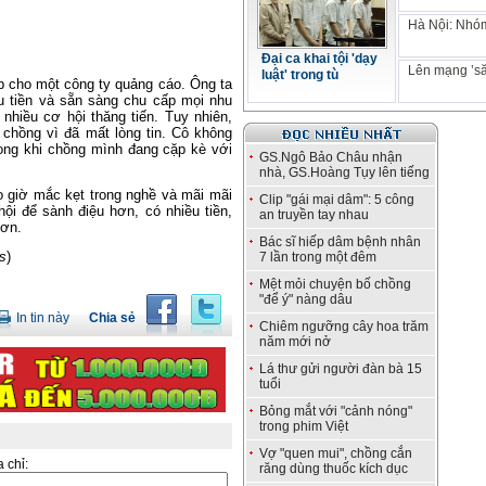
Hà Nội: Nhóm
Đại ca khai tội 'dạy
Lên mạng ’să
luật' trong tù
ập cho một công ty quảng cáo. Ông ta
u tiền và sẵn sàng chu cấp mọi nhu
nhiều cơ hội thăng tiến. Tuy nhiên,
chồng vì đã mất lòng tin. Cô không
rong khi chồng mình đang cặp kè với
GS.Ngô Bảo Châu nhận
nhà, GS.Hoàng Tụy lên tiếng
 giờ mắc kẹt trong nghề và mãi mãi
Clip "gái mại dâm": 5 công
ội để sành điệu hơn, có nhiều tiền,
an truyền tay nhau
hơn.
Bác sĩ hiếp dâm bệnh nhân
s
)
7 lần trong một đêm
Mệt mỏi chuyện bố chồng
"để ý" nàng dâu
In tin này
Chia sẻ
Chiêm ngưỡng cây hoa trăm
năm mới nở
Lá thư gửi người đàn bà 15
tuổi
Bỏng mắt với "cảnh nóng"
trong phim Việt
Vợ "quen mui", chồng cắn
a chỉ:
răng dùng thuốc kích dục