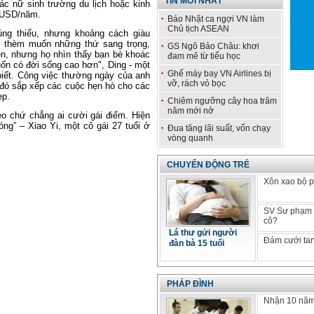
TIN MỚI NHẤT
c nữ sinh trường du lịch hoặc kinh
0 USD/năm.
Báo Nhật ca ngợi VN làm
Chủ tịch ASEAN
úng thiếu, nhưng khoảng cách giàu
ô thèm muốn những thứ sang trọng,
GS Ngô Bảo Châu: khơi
iền, nhưng họ nhìn thấy bạn bè khoác
đam mê từ tiểu học
muốn có đời sống cao hơn", Ding - một
Ghế máy bay VN Airlines bị
biết. Công việc thường ngày của anh
vỡ, rách vỏ bọc
u đó sắp xếp các cuộc hẹn hò cho các
ẹp.
Chiêm ngưỡng cây hoa trăm
năm mới nở
o chứ chẳng ai cười gái điếm. Hiện
ng” – Xiao Yi, một cô gái 27 tuổi ở
Đua tăng lãi suất, vốn chạy
vòng quanh
CHUYỂN ĐỘNG TRẺ
Xôn xao bộ p
SV Sư phạm k
cô?
Lá thư gửi người
Đám cưới tan
đàn bà 15 tuổi
PHÁP ĐÌNH
Nhận 10 năm 