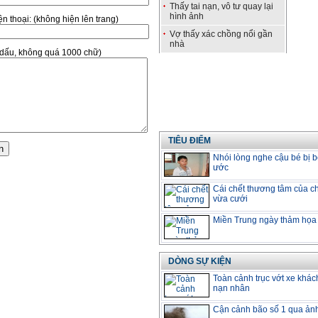
Thấy tai nạn, vô tư quay lại
hình ảnh
̣n thoại:
(không hiện lên trang)
Vợ thấy xác chồng nổi gần
nhà
ó dấu, không quá 1000 chữ)
TIÊU ĐIỂM
Nhói lòng nghe cậu bé bị b
ước
Cái chết thương tâm của ch
vừa cưới
Miền Trung ngày thảm họa
DÒNG SỰ KIỆN
Toàn cảnh trục vớt xe khác
nạn nhân
Cận cảnh bão số 1 qua ản