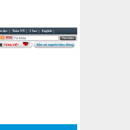
n đọc
Tuần VN
2 Sao
English
RSS