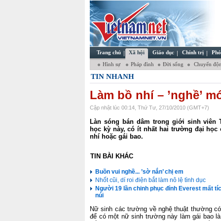
Trang chủ
Xã hội
Giáo dục
Chính trị
Phó
Hình sự
Pháp đình
Đời sống
Chuyển độn
TIN NHANH
Làm bồ nhí – ’nghề’ m
Cập nhật lúc 00:14, Thứ Tư, 27/10/2010 (GMT+7)
Làn sóng bán dâm trong giới sinh viên 
học kỳ này, có ít nhất hai trường đại họ
nhí hoặc gái bao.
TIN BÀI KHÁC
Buồn vui nghề... ’sờ nắn’ chị em
Nhốt cũi, dí roi điện bắt làm nô lệ tình dục
Người 19 lần chinh phục đỉnh Everest mất tíc
núi
Nữ sinh các trường về nghệ thuật thường có 
để có một nữ sinh trường này làm gái bao 