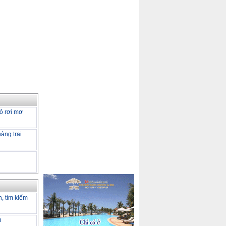
ỏ rơi mơ
àng trai
h, tìm kiếm
h