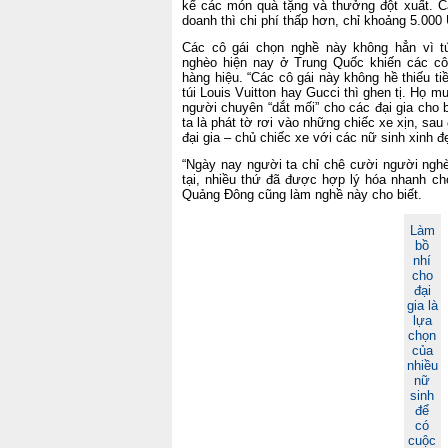
kể các món quà tặng và thưởng đột xuất. Cá
doanh thì chi phí thấp hơn, chỉ khoảng 5.00
Các cô gái chọn nghề này không hẳn vì t
nghèo hiện nay ở Trung Quốc khiến các c
hàng hiệu. “Các cô gái này không hề thiếu t
túi Louis Vuitton hay Gucci thì ghen tị. Họ 
người chuyên “dắt mối” cho các đại gia cho 
ta là phát tờ rơi vào những chiếc xe xịn, sa
đại gia – chủ chiếc xe với các nữ sinh xinh đ
“Ngày nay người ta chỉ chê cười người nghè
tại, nhiều thứ đã được hợp lý hóa nhanh chó
Quảng Đông cũng làm nghề này cho biết.
Làm
bồ
nhí
cho
đại
gia là
lựa
chọn
của
nhiều
nữ
sinh
để
có
cuộc