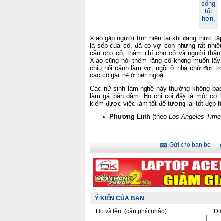
sống
tốt
hơn.
Xiao gặp người tình hiện tại khi đang thực t
là sếp của cô, đã có vợ con nhưng rất nhiề
cầu cho cô, thậm chí cho cô và người thân 
Xiao cũng nói thêm rằng cô không muốn lấy 
chịu nổi cảnh làm vợ, ngồi ở nhà chờ đợi t
các cô gái trẻ ở bên ngoài.
Các nữ sinh làm nghề này thường không bao
làm gái bán dâm. Họ chỉ coi đây là một cơ h
kiếm được việc làm tốt để tương lai tốt đẹp 
Phương Linh
(theo
Los Angeles Time
Gửi cho bạn bè
Ý KIẾN CỦA BẠN
Họ và tên:
(cần phải nhập)
Đị