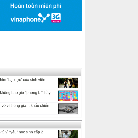
him “bạo lực” của sinh viên
hông bao giờ “phong bì” thầy
 vỡ vì thông gia… khẩu chiến
tù vì “yêu” học sinh cấp 2