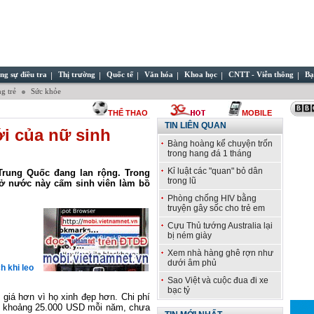
ng sự điều tra
Thị trường
Quốc tế
Văn hóa
Khoa học
CNTT - Viễn thông
Bạ
g trẻ
Sức khỏe
THỂ THAO
MOBILE
TIN LIÊN QUAN
ới của nữ sinh
Bàng hoàng kể chuyện trốn
trong hang đá 1 tháng
Kỉ luật các "quan" bỏ dân
Trung Quốc đang lan rộng. Trong
trong lũ
c ở nước này cấm sinh viên làm bồ
Phòng chống HIV bằng
truyện gây sốc cho trẻ em
Cựu Thủ tướng Australia lại
bị ném giày
Xem nhà hàng ghê rợn như
dưới âm phủ
h khi leo
Sao Việt và cuộc đua đi xe
bạc tỷ
giá hơn vì họ xinh đẹp hơn. Chi phí
là khoảng 25.000 USD mỗi năm, chưa