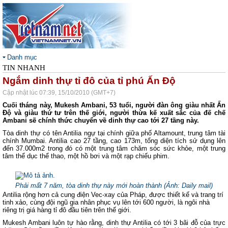
Danh mục
TIN NHANH
Ngắm dinh thự tỉ đô của tỉ phú Ấn Độ
Cập nhật lúc 07:39, 15/10/2010 (GMT+7)
Cuối tháng này, Mukesh Ambani, 53 tuổi, người đàn ông giàu nhất Ấn
Độ và giàu thứ tư trên thế giới, người thừa kế xuất sắc của đế chế
Ambani sẽ chính thức chuyển về dinh thự cao tới 27 tầng này.
Tòa dinh thự có tên Antilia ngự tại chính giữa phố Altamount, trung tâm tài
chính Mumbai. Antilia cao 27 tầng, cao 173m, tổng diện tích sử dụng lên
đến 37.000m2 trong đó có một trung tâm chăm sóc sức khỏe, một trung
tâm thể dục thể thao, một hồ bơi và một rạp chiếu phim.
Phải mất 7 năm, tòa dinh thự này mới hoàn thành (Ảnh: Daily mail)
Antilia rộng hơn cả cung điện Vec-xay của Pháp, được thiết kế và trang trí
tinh xảo, cùng đội ngũ gia nhân phục vụ lên tới 600 người, là ngôi nhà
riêng trị giá hàng tỉ đô đầu tiên trên thế giới.
Mukesh Ambani luôn tự hào rằng, dinh thự Antilia có tới 3 bãi đỗ của trực