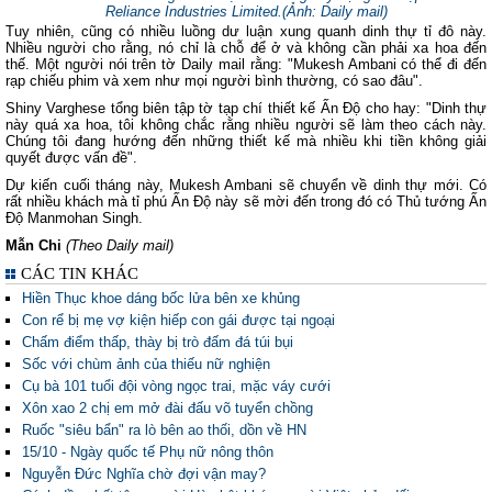
Reliance Industries Limited.(Ảnh: Daily mail)
Tuy nhiên, cũng có nhiều luồng dư luận xung quanh dinh thự tỉ đô này.
Nhiều người cho rằng, nó chỉ là chỗ để ở và không cần phải xa hoa đến
thế. Một người nói trên tờ Daily mail rằng: "Mukesh Ambani có thể đi đến
rạp chiếu phim và xem như mọi người bình thường, có sao đâu".
Shiny Varghese tổng biên tập tờ tạp chí thiết kế Ấn Độ cho hay: "Dinh thự
này quá xa hoa, tôi không chắc rằng nhiều người sẽ làm theo cách này.
Chúng tôi đang hướng đến những thiết kế mà nhiều khi tiền không giải
quyết được vấn đề".
Dự kiến cuối tháng này, Mukesh Ambani sẽ chuyển về dinh thự mới. Có
rất nhiều khách mà tỉ phú Ấn Độ này sẽ mời đến trong đó có Thủ tướng Ấn
Độ Manmohan Singh.
Mẫn Chi
(Theo Daily mail)
CÁC TIN KHÁC
Hiền Thục khoe dáng bốc lửa bên xe khủng
Con rể bị mẹ vợ kiện hiếp con gái được tại ngoại
Chấm điểm thấp, thày bị trò đấm đá túi bụi
Sốc với chùm ảnh của thiếu nữ nghiện
Cụ bà 101 tuổi đội vòng ngọc trai, mặc váy cưới
Xôn xao 2 chị em mở đài đấu võ tuyển chồng
Ruốc "siêu bẩn" ra lò bên ao thối, dồn về HN
15/10 - Ngày quốc tế Phụ nữ nông thôn
Nguyễn Đức Nghĩa chờ đợi vận may?