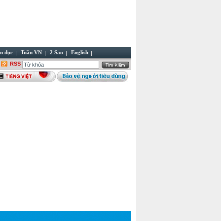
n đọc
Tuần VN
2 Sao
English
RSS