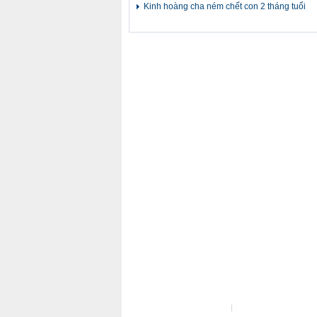
Kinh hoàng cha ném chết con 2 tháng tuổi
Liên hệ tòa soạn
Liên hệ quảng cáo