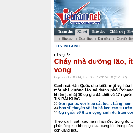
Trang chủ
Xã hội
Giáo dục
Chính trị
Phó
Hình sự
Pháp đình
Đời sống
Chuyển độn
TIN NHANH
Hàn Quốc:
Cháy nhà dưỡng lão, ít
vong
Cập nhật lúc 09:14, Thứ Sáu, 12/11/2010 (GMT+7)
Cảnh sát Hàn Quốc cho biết, một vụ hỏa 
một nhà dưỡng lão tại thành phố Pohan
khiến ít nhất 10 cụ già đã chết và 17 ngườ
TIN BÀI KHÁC
>>
Sởn gai ốc với kiểu cắt tóc... bằng liềm
>>
Họa sĩ chuyên vẽ lên bã kẹo cao su trên
>>
Cụ ngoài 60 tham vọng sinh đủ trăm co
Theo cảnh sát, các nạn nhân đều trong độ tu
phản ứng kịp khi ngọn lửa bùng lên trong că
còn đang ngủ.