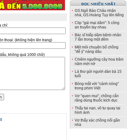
GS.Ngô Bảo Châu nhận
nhà, GS.Hoàng Tụy lên tiếng
Clip "gái mại dâm": 5 công
a chỉ:
an truyền tay nhau
Bác sĩ hiếp dâm bệnh nhân
7 lần trong một đêm
̣n thoại:
(không hiện lên trang)
Mệt mỏi chuyện bố chồng
"để ý" nàng dâu
ó dấu, không quá 1000 chữ)
Chiêm ngưỡng cây hoa trăm
năm mới nở
Lá thư gửi người đàn bà 15
tuổi
Bỏng mắt với "cảnh nóng"
trong phim Việt
Vợ "quen mui", chồng cắn
răng dùng thuốc kích dục
Thấy tai nạn, vô tư quay lại
hình ảnh
ng
Vợ thấy xác chồng nổi gần
nhà