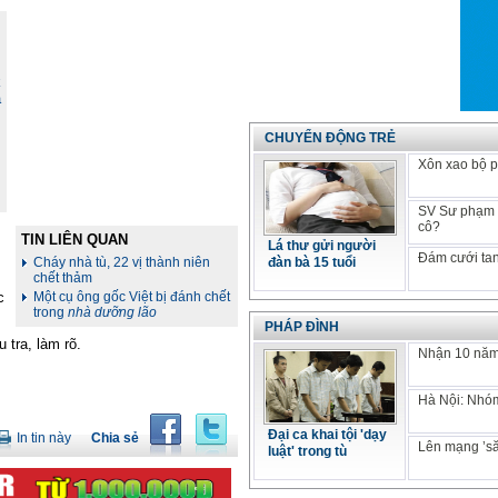
k
ã
CHUYỂN ĐỘNG TRẺ
Xôn xao bộ p
SV Sư phạm k
cô?
TIN LIÊN QUAN
Lá thư gửi người
Đám cưới tan
Cháy nhà tù, 22 vị thành niên
đàn bà 15 tuổi
chết thảm
c
Một cụ ông gốc Việt bị đánh chết
trong
nhà
dưỡng
lão
PHÁP ĐÌNH
tra, làm rõ.
Nhận 10 năm 
Hà Nội: Nhóm
Đại ca khai tội 'dạy
In tin này
Chia sẻ
Lên mạng ’să
luật' trong tù