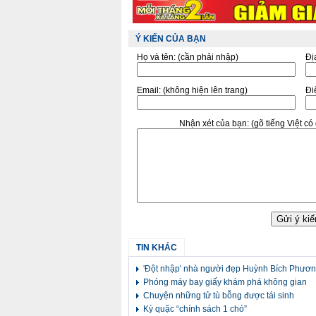
Ý KIẾN CỦA BẠN
Họ và tên:
(cần phải nhập)
Đị
Email:
(không hiện lên trang)
Điê
Nhận xét của bạn:
(gõ tiếng Việt c
TIN KHÁC
'Đột nhập' nhà người đẹp Huỳnh Bích Phươ
Phóng máy bay giấy khám phá không gian
Chuyện những tử tù bỗng được tái sinh
Kỳ quặc “chính sách 1 chó”