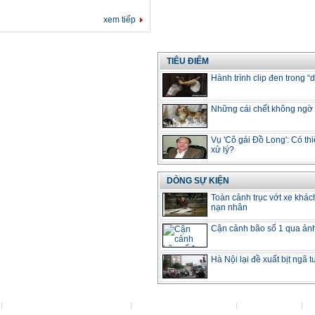
xem tiếp
TIÊU ĐIỂM
Hành trình clip đen trong “
Những cái chết không ngờ v
Vụ 'Cô gái Đồ Long': Có thi
xử lý?
DÒNG SỰ KIỆN
Toàn cảnh trục vớt xe khác
nạn nhân
Cận cảnh bão số 1 qua ản
Hà Nội lại đề xuất bịt ngã 
Đặt VietNamNet làm trang chủ
Việc làm tại VietNamNet
Lanhdao.Net
H