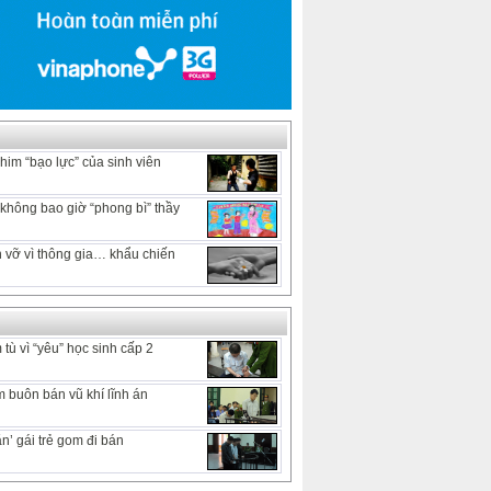
him “bạo lực” của sinh viên
hông bao giờ “phong bì” thầy
 vỡ vì thông gia… khẩu chiến
tù vì “yêu” học sinh cấp 2
 buôn bán vũ khí lĩnh án
n’ gái trẻ gom đi bán