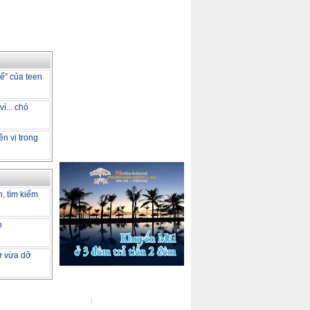
dế” của teen
ì... chó
ên vị trong
h, tìm kiếm
h
tư vừa dỡ
ot Line :
(04) 37722729
Đo kiểm tốc độ