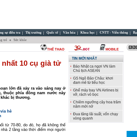
ng sự điều tra
Thị trường
Quốc tế
Văn hóa
Khoa học
CNTT - Viễn thông
Bạ
g trẻ
Sức khỏe
THỂ THAO
MOBILE
TIN MỚI NHẤT
 nhất 10 cụ già tử
Báo Nhật ca ngợi VN làm
Chủ tịch ASEAN
GS Ngô Bảo Châu: khơi
đam mê từ tiểu học
hoạn lớn đã xảy ra vào sáng nay ở
Ghế máy bay VN Airlines bị
g, thuộc phía đông nam nước này
vỡ, rách vỏ bọc
i khác bị thương.
Chiêm ngưỡng cây hoa trăm
năm mới nở
 vỉa hè
Đua tăng lãi suất, vốn chạy
n
vòng quanh
ổi từ 70-80, do đó, họ đã không thể
n nhà 2 tầng vào thời điểm mọi người