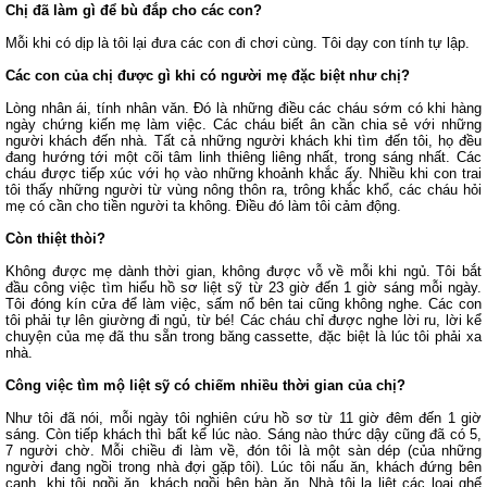
Chị đã làm gì để bù đắp cho các con?
Mỗi khi có dịp là tôi lại đưa các con đi chơi cùng. Tôi dạy con tính tự lập.
Các con của chị được gì khi có người mẹ đặc biệt như chị?
Lòng nhân ái, tính nhân văn. Đó là những điều các cháu sớm có khi hàng
ngày chứng kiến mẹ làm việc. Các cháu biết ân cần chia sẻ với những
người khách đến nhà. Tất cả những người khách khi tìm đến tôi, họ đều
đang hướng tới một cõi tâm linh thiêng liêng nhất, trong sáng nhất. Các
cháu được tiếp xúc với họ vào những khoảnh khắc ấy. Nhiều khi con trai
tôi thấy những người từ vùng nông thôn ra, trông khắc khổ, các cháu hỏi
mẹ có cần cho tiền người ta không. Điều đó làm tôi cảm động.
Còn thiệt thòi?
Không được mẹ dành thời gian, không được vỗ về mỗi khi ngủ. Tôi bắt
đầu công việc tìm hiểu hồ sơ liệt sỹ từ 23 giờ đến 1 giờ sáng mỗi ngày.
Tôi đóng kín cửa để làm việc, sấm nổ bên tai cũng không nghe. Các con
tôi phải tự lên giường đi ngủ, từ bé! Các cháu chỉ được nghe lời ru, lời kể
chuyện của mẹ đã thu sẵn trong băng cassette, đặc biệt là lúc tôi phải xa
nhà.
Công việc tìm mộ liệt sỹ có chiếm nhiều thời gian của chị?
Như tôi đã nói, mỗi ngày tôi nghiên cứu hồ sơ từ 11 giờ đêm đến 1 giờ
sáng. Còn tiếp khách thì bất kể lúc nào. Sáng nào thức dậy cũng đã có 5,
7 người chờ. Mỗi chiều đi làm về, đón tôi là một sàn dép (của những
người đang ngồi trong nhà đợi gặp tôi). Lúc tôi nấu ăn, khách đứng bên
cạnh, khi tôi ngồi ăn, khách ngồi bên bàn ăn. Nhà tôi la liệt các loại ghế