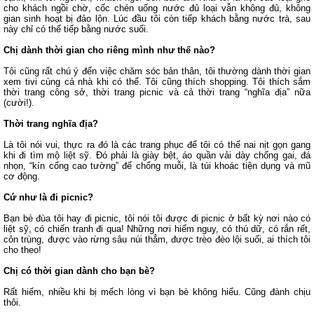
cho khách ngồi chờ, cốc chén uống nước đủ loại vẫn không đủ, không
gian sinh hoạt bị đảo lộn. Lúc đầu tôi còn tiếp khách bằng nước trà, sau
này chỉ có thể tiếp bằng nước suối.
Chị dành thời gian cho riêng mình như thế nào?
Tôi cũng rất chú ý đến việc chăm sóc bản thân, tôi thường dành thời gian
xem tivi cùng cả nhà khi có thể. Tôi cũng thích shopping. Tôi thích sắm
thời trang công sở, thời trang picnic và cả thời trang “nghĩa địa” nữa
(cười!).
Thời trang nghĩa địa?
Là tôi nói vui, thực ra đó là các trang phục để tôi có thể nai nịt gọn gang
khi đi tìm mộ liệt sỹ. Đó phải là giày bệt, áo quần vải dày chống gai, đá
nhọn, “kín cổng cao tường” để chống muỗi, là túi khoác tiện dụng và mũ
cơ động.
Cứ như là đi picnic?
Bạn bè đùa tôi hay đi picnic, tôi nói tôi được đi picnic ở bất kỳ nơi nào có
liệt sỹ, có chiến tranh đi qua! Những nơi hiểm nguy, có thú dữ, có rắn rết,
côn trùng, được vào rừng sâu núi thẳm, được trèo đèo lội suối, ai thích tôi
cho theo!
Chị có thời gian dành cho bạn bè?
Rất hiếm, nhiều khi bị mếch lòng vì bạn bè không hiểu. Cũng đành chịu
thôi.