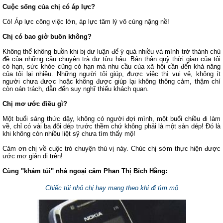
Cuộc sống của chị có áp lực?
Có! Áp lực công việc lớn, áp lực tâm lý vô cùng nặng nề!
Chị có bao giờ buồn không?
Không thể không buồn khi bị dư luận để ý quá nhiều và mình trở thành chủ
đề của những câu chuyện trà dư tửu hậu. Bản thân quỹ thời gian của tôi
có hạn, sức khỏe cũng có hạn mà nhu cầu của xã hội cần đến khả năng
của tôi lại nhiều. Những người tôi giúp, được việc thì vui vẻ, không ít
người chưa được hoặc không được giúp lại không thông cảm, thậm chí
còn oán trách, dẫn đến suy nghĩ thiếu khách quan.
Chị mơ ước điều gì?
Một buổi sáng thức dậy, không có người đợi mình, một buổi chiều đi làm
về, chỉ có vài ba đôi dép trước thềm chứ không phải là một sàn dép! Đó là
khi không còn nhiều liệt sỹ chưa tìm thấy mộ!
Cảm ơn chị về cuộc trò chuyện thú vị này. Chúc chị sớm thực hiện được
ước mơ giản dị trên!
Cùng "khám túi" nhà ngoại cảm Phan Thị Bích Hằng:
Chiếc túi nhỏ chị hay mang theo khi đi tìm mộ