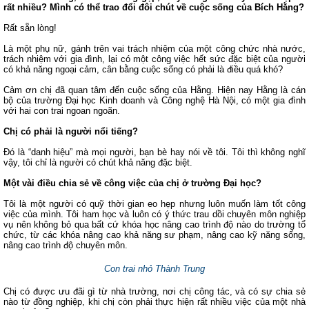
rất nhiều? Mình có thể trao đổi đôi chút về cuộc sống của Bích Hằng?
Rất sẵn lòng!
Là một phụ nữ, gánh trên vai trách nhiệm của một công chức nhà nước,
trách nhiệm với gia đình, lại có một công việc hết sức đặc biệt của người
có khả năng ngoại cảm, cân bằng cuộc sống có phải là điều quá khó?
Cảm ơn chị đã quan tâm đến cuộc sống của Hằng. Hiện nay Hằng là cán
bộ của trường Đại học Kinh doanh và Công nghệ Hà Nội, có một gia đình
với hai con trai ngoan ngoãn.
Chị có phải là người nổi tiếng?
Đó là “danh hiệu” mà mọi người, bạn bè hay nói về tôi. Tôi thì không nghĩ
vậy, tôi chỉ là người có chút khả năng đặc biệt.
Một vài điều chia sẻ về công việc của chị ở trường Đại học?
Tôi là một người có quỹ thời gian eo hẹp nhưng luôn muốn làm tốt công
việc của mình. Tôi ham học và luôn có ý thức trau dồi chuyên môn nghiệp
vụ nên không bỏ qua bất cứ khóa học nâng cao trình độ nào do trường tổ
chức, từ các khóa nâng cao khả năng sư phạm, nâng cao kỹ năng sống,
nâng cao trình độ chuyên môn.
Con trai nhỏ Thành Trung
Chị có được ưu đãi gì từ nhà trường, nơi chị công tác, và có sự chia sẻ
nào từ đồng nghiệp, khi chị còn phải thực hiện rất nhiều việc của một nhà