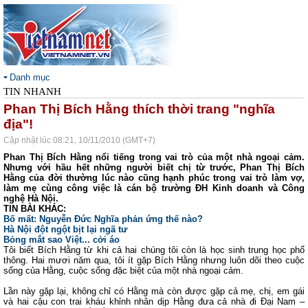
Danh mục
TIN NHANH
Phan Thị Bích Hằng thích thời trang "nghĩa
địa"!
Cập nhật lúc 08:21, 10/11/2010 (GMT+7)
Phan Thị Bích Hằng nổi tiếng trong vai trò của một nhà ngoại cảm.
Nhưng với hầu hết những người biết chị từ trước, Phan Thị Bích
Hằng của đời thường lúc nào cũng hạnh phúc trong vai trò làm vợ,
làm mẹ cùng công việc là cán bộ trường ĐH Kinh doanh và Công
nghệ Hà Nội.
TIN BÀI KHÁC:
Bố mất: Nguyễn Đức Nghĩa phản ứng thế nào?
Hà Nội đột ngột bịt lại ngã tư
Bỏng mắt sao Việt... cởi áo
Tôi biết Bích Hằng từ khi cả hai chúng tôi còn là học sinh trung học phổ
thông. Hai mươi năm qua, tôi ít gặp Bích Hằng nhưng luôn dõi theo cuộc
sống của Hằng, cuộc sống đặc biệt của một nhà ngoại cảm.
Lần này gặp lại, không chỉ có Hằng mà còn được gặp cả mẹ, chị, em gái
và hai cậu con trai kháu khỉnh nhân dịp Hằng đưa cả nhà đi Đại Nam –