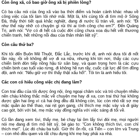
Còn ông xã, có bao giờ ông xã bị phiền lòng?
Có ba câu nói của ông xã vào ba thời điểm và hoàn cảnh khác nhau về
công việc của tôi làm tôi nhớ mãi. Một là, khi cùng tôi đi tìm mộ ở Sông
Đà, thấy thời tiết quá khắc nghiệt, đang đi nước lũ tràn về, anh nói: “Đi
như thế này nhỡ có chuyện gì rủi thì ai tính công cho em?”. Đến Quảng
Trị, anh nói: “Vợ có đi hết cả cuộc đời cũng chưa xoa dịu hết vết thương
chiến tranh, hết những nỗi đau của thân nhân liệt sỹ”.
Còn câu thứ ba?
Khi tôi đến Buôn Mê Thuột, Đắc Lắc, trước khi đi, anh nói đưa tôi đi nốt
lần này, rồi về không để vợ đi xa nữa, nhưng khi tới nơi, thấy các cựu
chiến binh đón tiếp nồng hậu từ sân bay, và quan trọng hơn là các cựu
chiến binh cao tuổi vào rừng, đi không hề run rẩy, cuốc cật lực để tìm đồng
đội, anh nói: “Nếu giữ vợ thì thấy thật xấu hổ!”. Tôi tin là anh hiểu tôi.
Các con có hiểu công việc chị đang làm?
Con trai đầu của tôi được ông nội, ông ngoại chăm sóc và trò chuyện nhiều
nên cháu không thắc mắc về chuyện mẹ hay đi xa, con trai thứ hai không
được gần hai ông vì cả hai ông đều đã không còn, lúc còn nhỏ rất sợ mẹ
mặc quần áo thể thao, nai nịt gọn gang, chỉ thích mẹ mặc váy và đi giày
cao gót, bởi với bé, mẹ mặc váy đồng nghĩa với việc sáng đi tối về.
Có lần đang xem tivi, thấy mẹ, bé chạy lại ôm lấy tivi đòi mẹ, mọi người
nói mẹ đang đi tìm mộ liệt sỹ, bé gào to: “Con không thích tivi, con chỉ
thích mẹ!”. Lúc đó cháu ba tuổi. Giờ thì ổn rồi, cả Tiến – con lớn và Trung
– con nhỏ đều quen và rất chịu đựng khi mẹ hay phải xa nhà.