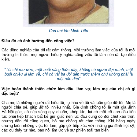
Con trai lớn Minh Tiến
Điều đó có ảnh hưởng đến công việc?
Các đồng nghiệp của tôi rất cảm thông. Môi trường làm việc của tôi là môi
trường tri thức, mọi người hiểu ý nghĩa công việc tôi làm nên rất tạo điều
kiện.
"Tôi chỉ mơ ước, một buổi sáng thức dậy, không có người đợi mình, một
buổi chiều đi làm về, chỉ có vài ba đôi dép trước thềm chứ không phải là
một sàn dép"
Việc hoàn thành thiên chức làm dâu, làm vợ, làm mẹ của chị có gì
đặc biệt?
Cha mẹ là những người rất hiểu tôi, tự hào về tôi và luôn giúp đỡ tôi. Mẹ là
người chia sẻ, giúp đỡ tôi nhiều nhất. Gia đình chồng tôi là một gia đình
Hà Nội gốc, có nếp sống quy chuẩn, khép kín, lại có một cô con dâu liên
tục phải tiếp khách bất kể giờ giấc nên lúc đầu cũng có đôi chút xáo trộn,
nhưng dần rồi cũng quen, bố mẹ chồng rất cảm thông. Khi hàng ngày
chứng kiến những việc tôi làm, gặp gỡ tiếp xúc với những gia đình liệt sỹ,
các cụ thấy tự hào, bao nỗi ấm ức về sự phiền toái tan biến