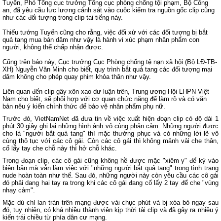
Tuyến, Phó Tổng cục trưởng Tổng cục phòng chống tội phạm, Bộ Công
an, đã yêu cầu lực lượng cảnh sát vào cuộc kiểm tra nguồn gốc clip cũng
như các đối tượng trong clip tai tiếng này.
Thiếu tướng Tuyến cũng cho rằng, việc đối xử với các đối tượng bị bắt
quả tang mua bán dâm như vậy là hành vi xúc phạm nhân phẩm con
người, không thể chấp nhận được.
Cũng trên báo này, Cục trưởng Cục Phòng chống tệ nạn xã hội (Bộ LĐ-TB-
XH) Nguyễn Văn Minh cho biết, quy trình bắt quả tang các đối tượng mại
dâm không cho phép quay phim khỏa thân như vậy.
Liên quan đến clip gây xôn xao dư luận trên, Trung ương Hội LHPN Việt
Nam cho biết, sẽ phối hợp với cơ quan chức năng để làm rõ và có văn
bản nêu ý kiến chính thức để bảo vệ nhân phẩm phụ nữ.
Trước đó, VietNamNet đã đưa tin về việc xuất hiện đoạn clip có độ dài 1
phút 30 giây ghi lại những hình ảnh vô cùng phản cảm. Những người được
cho là "người bắt quả tang" thì mặc thường phục và có những lời lẽ vô
cùng thô tục với các cô gái. Còn các cô gái thì không mảnh vải che thân,
cố lấy tay che chỗ này thì hở chỗ khác.
Trong đoạn clip, các cô gái cũng không hề được mặc "xiêm y" để ký vào
biên bản mà vẫn làm việc với "những người bắt quả tang" trong tình trạng
nude hoàn toàn như thế. Sau đó, những người này còn yêu cầu các cô gái
đó phải dang hai tay ra trong khi các cô gái đang cố lấy 2 tay để che "vùng
nhạy cảm".
Mặc dù chỉ lan tràn trên mạng được vài chục phút và bị xóa bỏ ngay sau
đó, tuy nhiên, có khá nhiều thành viên kịp thời tải clip và đã gây ra nhiều ý
kiến trái chiều từ phía dân cư mạng.