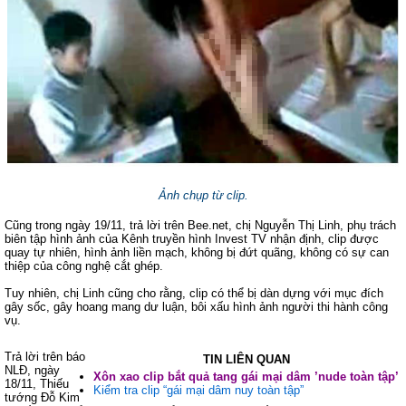
Ảnh chụp từ clip.
Cũng trong ngày 19/11, trả lời trên Bee.net, chị Nguyễn Thị Linh, phụ trách
biên tập hình ảnh của Kênh truyền hình Invest TV nhận định, clip được
quay tự nhiên, hình ảnh liền mạch, không bị đứt quãng, không có sự can
thiệp của công nghệ cắt ghép.
Tuy nhiên, chị Linh cũng cho rằng, clip có thể bị dàn dựng với mục đích
gây sốc, gây hoang mang dư luận, bôi xấu hình ảnh người thi hành công
vụ.
Trả lời trên báo
TIN LIÊN QUAN
NLĐ, ngày
Xôn xao clip bắt quả tang gái mại dâm ’nude toàn tập’
18/11, Thiếu
Kiểm tra clip “gái mại dâm nuy toàn tập”
tướng Đỗ Kim