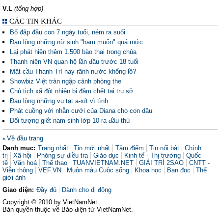
V.L
(tổng hợp)
CÁC TIN KHÁC
Bố đập đầu con 7 ngày tuổi, ném ra suối
Đau lòng những nữ sinh "ham muốn" quá mức
Lại phát hiện thêm 1.500 bào thai trong chùa
Thanh niên VN quan hệ lần đầu trước 18 tuổi
Mặt cầu Thanh Trì hay rãnh nước khổng lồ?
Showbiz Việt tràn ngập cảnh phòng the
Chủ tịch xã đột nhiên bị đâm chết tại trụ sở
Đau lòng những vụ tạt a-xít vì tình
Phát cuồng với nhẫn cưới của Diana cho con dâu
Đối tượng giết nam sinh lớp 10 ra đầu thú
Về đầu trang
Danh mục:
Trang nhất
Tin mới nhất
Tâm điểm
Tin nổi bật
Chính
trị
Xã hội
Phóng sự điều tra
Giáo dục
Kinh tế - Thị trường
Quốc
tế
Văn hoá
Thể thao
TUANVIETNAM.NET
GIẢI TRÍ 2SAO
CNTT -
Viễn thông
VEF.VN
Muôn màu Cuộc sống
Khoa học
Bạn đọc
Thế
giới ảnh
Giao diện:
Đầy đủ
Dành cho di động
Copyright © 2010 by VietNamNet.
Bản quyền thuộc về Báo điện tử VietNamNet.