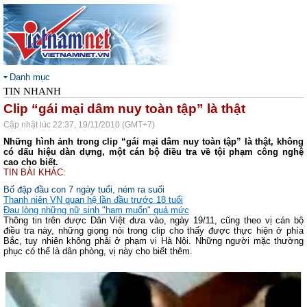
Danh mục
TIN NHANH
Clip “gái mại dâm nuy toàn tập” là thật
Cập nhật lúc 22:37, 19/11/2010 (GMT+7)
Những hình ảnh trong clip “gái mại dâm nuy toàn tập” là thật, không
có dấu hiệu dàn dựng, một cán bộ điều tra về tội phạm công nghệ
cao cho biết.
TIN BÀI KHÁC:
Bố đập đầu con 7 ngày tuổi, ném ra suối
Thanh niên VN quan hệ lần đầu trước 18 tuổi
Đau lòng những nữ sinh "ham muốn" quá mức
Thông tin trên được Dân Việt đưa vào, ngày 19/11, cũng theo vị cán bộ
điều tra này, những giọng nói trong clip cho thấy được thực hiện ở phía
Bắc, tuy nhiên không phải ở phạm vi Hà Nội. Những người mặc thường
phục có thể là dân phòng, vị này cho biết thêm.