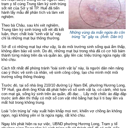
trạm y tế cùng Trung tâm ký sinh trùng
sốt rét của Sở y tế TP. Huế đã tiến
hành lấy mẫu để phân tích và làm xét
nghiệm.
Theo bà Châu, sau khi xét nghiệm,
Trung tâm ký sinh trùng sốt rét đã kết
Những vùng da mẩn ngứa do côn
luận, thực chất loài “sinh vật lạ” này
trùng "lạ" gây ra. (
Ảnh: Dân trí
)
chỉ là những mạt bụi thông thường.
Sở dĩ có những mạt bụi như vậy, là do môi trường sinh sống quá ẩm thấp,
không đảm bảo vệ sinh. Do đó, những mạt bụi trong nhà đã có cơ hội bám
thành từng mảng trên da và quần áo, gây lên các triệu trứng ngứa ngáy rất
khó chịu.
Cách tốt nhất để phòng tránh “loài sinh vật lạ” này, là người dân nên nâng
cao ý thức vệ sinh cá nhân, vệ sinh công cộng, tạo cho mình một môi
trường sống thông thoáng.
Trước đó, tại số nhà ông 210/10 đường Lý Nam Đế, phường Hương Long,
TP Huế, gia đình ông Khải đã phát hiện vô số sinh vật lạ, có cánh, nhỏ tựa
con mạt gà, sống ký sinh trên áo quần, đồ đạc… Lấy một chiếc áo đập đập
trước ánh đèn thì thấy có một số con vật nhỏ bằng hạt bụi li ti bay lên và
mất hút trong không trung.
Loài “côn trùng lạ” này xuất hiện khắp mọi nơi, khiến vợ chồng ăn không
ngon, ngủ không yên vì bị ngứa ngáy, rất khó chịu.
Ngay khi phát hiện ra sự việc, UBND phường Hương Long, Trạm y tế