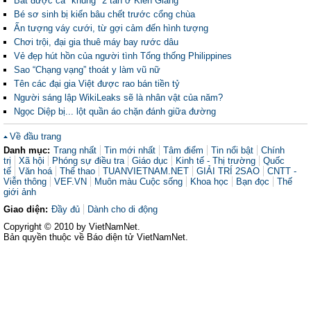
Bắt được cá "khủng" 2 tấn ở Kiên Giang
Bé sơ sinh bị kiến bâu chết trước cổng chùa
Ấn tượng váy cưới, từ gợi cảm đến hình tượng
Chơi trội, đại gia thuê máy bay rước dâu
Vẻ đẹp hút hồn của người tình Tổng thống Philippines
Sao “Chạng vạng” thoát y làm vũ nữ
Tên các đại gia Việt được rao bán tiền tỷ
Người sáng lập WikiLeaks sẽ là nhân vật của năm?
Ngọc Diệp bị... lột quần áo chặn đánh giữa đường
Về đầu trang
Danh mục:
Trang nhất
Tin mới nhất
Tâm điểm
Tin nổi bật
Chính
trị
Xã hội
Phóng sự điều tra
Giáo dục
Kinh tế - Thị trường
Quốc
tế
Văn hoá
Thể thao
TUANVIETNAM.NET
GIẢI TRÍ 2SAO
CNTT -
Viễn thông
VEF.VN
Muôn màu Cuộc sống
Khoa học
Bạn đọc
Thế
giới ảnh
Giao diện:
Đầy đủ
Dành cho di động
Copyright © 2010 by VietNamNet.
Bản quyền thuộc về Báo điện tử VietNamNet.