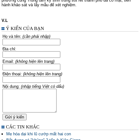
phường cùng Trung tâm ký sinh trùng sốt rét thành phố đã có mặt, tiến
hành khảo sát và lấy mẫu để xét nghiệm.
V.L
Ý KIẾN CỦA BẠN
Họ và tên:
(cần phải nhập)
Địa chỉ:
Email:
(không hiện lên trang)
Điện thoại:
(không hiện lên trang)
Nội dung:
(nhập tiếng Việt có dấu)
CÁC TIN KHÁC
Mẹ hóa dại khi lũ cướp mất hai con