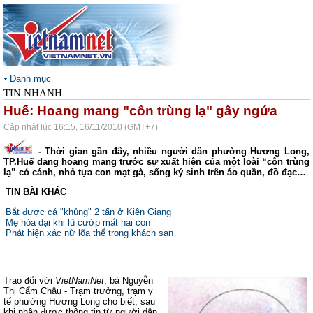
Danh mục
TIN NHANH
Huế: Hoang mang "côn trùng lạ" gây ngứa
Cập nhật lúc 16:15, 16/11/2010 (GMT+7)
- Thời gian gần đây, nhiều người dân phường Hương Long,
TP.Huế đang hoang mang trước sự xuất hiện của một loài “côn trùng
lạ” có cánh, nhỏ tựa con mạt gà, sống ký sinh trên áo quần, đồ đạc…
TIN BÀI KHÁC
Bắt được cá "khủng" 2 tấn ở Kiên Giang
Mẹ hóa dại khi lũ cướp mất hai con
Phát hiện xác nữ lõa thể trong khách sạn
Trao đổi với
VietNamNet
, bà Nguyễn
Thị Cẩm Châu - Trạm trưởng, trạm y
tế phường Hương Long cho biết, sau
khi nhận được thông tin từ người dân,