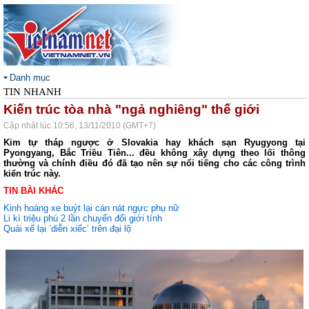
Danh mục
TIN NHANH
Kiến trúc tòa nhà "ngả nghiêng" thế giới
Cập nhật lúc 10:56, 13/11/2010 (GMT+7)
Kim tự tháp ngược ở Slovakia hay khách sạn Ryugyong tại
Pyongyang, Bắc Triều Tiên... đều không xây dựng theo lối thông
thường và chính điều đó đã tạo nên sự nổi tiếng cho các công trình
kiến trúc này.
TIN BÀI KHÁC
Kinh hoàng xe buýt lại cán nát ngực phụ nữ
Li kì triệu phú 2 lần chuyển đổi giới tính
Quái xế lại ’diễn xiếc’ trên đại lộ