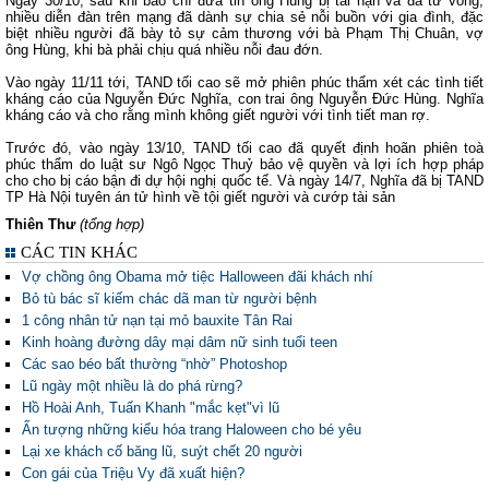
Ngày 30/10, sau khi báo chí đưa tin ông Hùng bị tai nạn và đã tử vong,
nhiều diễn đàn trên mạng đã dành sự chia sẻ nỗi buồn với gia đình, đặc
biệt nhiều người đã bày tỏ sự cảm thương với bà Phạm Thị Chuân, vợ
ông Hùng, khi bà phải chịu quá nhiều nỗi đau đớn.
Vào ngày 11/11 tới, TAND tối cao sẽ mở phiên phúc thẩm xét các tình tiết
kháng cáo của Nguyễn Đức Nghĩa, con trai ông Nguyễn Đức Hùng. Nghĩa
kháng cáo và cho rằng mình không giết người với tình tiết man rợ.
Trước đó, vào ngày 13/10, TAND tối cao đã quyết định hoãn phiên toà
phúc thẩm do luật sư Ngô Ngọc Thuỷ bảo vệ quyền và lợi ích hợp pháp
cho cho bị cáo bận đi dự hội nghị quốc tế. Và ngày 14/7, Nghĩa đã bị TAND
TP Hà Nội tuyên án tử hình về tội giết người và cướp tài sản
Thiên Thư
(tổng hợp)
CÁC TIN KHÁC
Vợ chồng ông Obama mở tiệc Halloween đãi khách nhí
Bỏ tù bác sĩ kiếm chác dã man từ người bệnh
1 công nhân tử nạn tại mỏ bauxite Tân Rai
Kinh hoàng đường dây mại dâm nữ sinh tuổi teen
Các sao béo bất thường “nhờ” Photoshop
Lũ ngày một nhiều là do phá rừng?
Hồ Hoài Anh, Tuấn Khanh "mắc kẹt"vì lũ
Ấn tượng những kiểu hóa trang Haloween cho bé yêu
Lại xe khách cố băng lũ, suýt chết 20 người
Con gái của Triệu Vy đã xuất hiện?