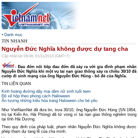
Danh mục
TIN NHANH
Nguyễn Đức Nghĩa không được dự tang cha
Cập nhật lúc 09:46, 01/11/2010 (GMT+7)
-
Đau đớn nối tiếp đau đớn đã xảy ra với gia đình phạm nhân
Nguyễn Đức Nghĩa khi một vụ tai nạn giao thông xảy ra chiều 30/10 đã
cướp đi sinh mạng của ông Nguyễn Đức Hùng - bố đẻ của Nghĩa.
TIN LIÊN QUAN
Kinh hoàng đường dây mại dâm nữ sinh tuổi teen
Độ xế hộp theo phong cách Halloween
Ấn tượng những kiểu hóa trang Haloween cho bé yêu
Như VietNamNet đã đưa tin, trưa 30/10, ông Nguyễn Đức Hùng (SN 1954,
trú tại Kiến An, Hải Phòng) đã tử vong vì tai nạn giao thông nghiêm trọng
tại tỉnh Hải Dương.
Theo quy định của pháp luật, phạm nhân Nguyễn Đức Nghĩa không được
phép tham dự tang lễ của cha mình.