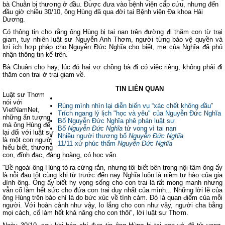
bà Chuân bị thương ở đầu. Được đưa vào bệnh viện cấp cứu, nhưng đến
đầu giờ chiều 30/10, ông Hùng đã qua đời tại Bệnh viện Đa khoa Hải
Dương.
Có thông tin cho rằng ông Hùng bị tai nạn trên đường đi thăm con từ trại
giam, tuy nhiên luật sư Nguyễn Anh Thơm, người từng bảo vệ quyền và
lợi ích hợp pháp cho Nguyễn Đức Nghĩa cho biết, mẹ của Nghĩa đã phủ
nhận thông tin kể trên.
Bà Chuân cho hay, lúc đó hai vợ chồng bà đi có việc riêng, không phải đi
thăm con trai ở trại giam về.
TIN LIÊN QUAN
Luật sư Thơm
nói với
Rùng mình nhìn lại diễn biến vụ “xác chết không đầu”
VietNamNet,
Trích ngang lý lịch "học và yêu" của Nguyễn Đức Nghĩa
những ấn tượng
Bố Nguyễn Đức Nghĩa phê phán luật sư
mà ông Hùng để
Bố
Nguyễn
Đức
Nghĩa
tử vong vì tai nạn
lại đối với luật sư
Nhiều người thương bố
Nguyễn
Đức
Nghĩa
là một con người
11/11 xử phúc thẩm
Nguyễn
Đức
Nghĩa
hiểu biết, thương
con, đĩnh đạc, đàng hoàng, có học vấn.
"Bề ngoài ông Hùng tỏ ra cứng rắn, nhưng tôi biết bên trong nội tâm ông ấy
là nỗi đau tột cùng khi từ trước đến nay Nghĩa luôn là niềm tự hào của gia
đình ông. Ông ấy biết hy vọng sống cho con trai là rất mong manh nhưng
vẫn cố làm hết sức cho đứa con trai duy nhất của mình... Những lời lẽ của
ông Hùng trên báo chỉ là do bức xúc về tình cảm. Đó là quan điểm của mỗi
người. Với hoàn cảnh như vậy, lo lắng cho con như vậy, người cha bằng
mọi cách, cố làm hết khả năng cho con thôi", lời luật sư Thơm.