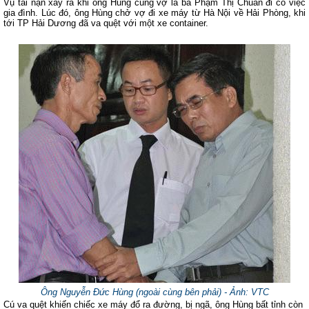
Vụ tai nạn xảy ra khi ông Hùng cùng vợ là bà Phạm Thị Chuân đi có việc
gia đình. Lúc đó, ông Hùng chở vợ đi xe máy từ Hà Nội về Hải Phòng, khi
tới TP Hải Dương đã va quệt với một xe container.
Ông Nguyễn Đức Hùng (ngoài cùng bên phải) - Ảnh: VTC
Cú va quệt khiến chiếc xe máy đổ ra đường, bị ngã, ông Hùng bất tỉnh còn