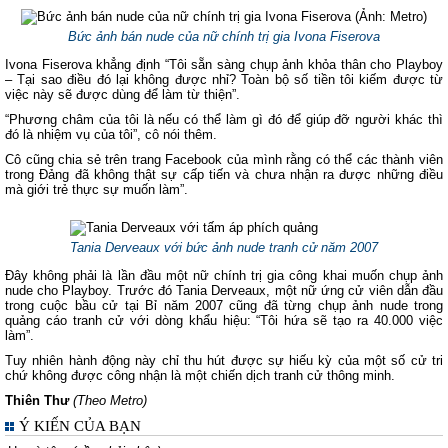
Bức ảnh bán nude của nữ chính trị gia Ivona Fiserova
Ivona Fiserova khẳng định “Tôi sẵn sàng chụp ảnh khỏa thân cho Playboy
– Tại sao điều đó lại không được nhỉ? Toàn bộ số tiền tôi kiếm được từ
việc này sẽ được dùng để làm từ thiện”.
“Phương châm của tôi là nếu có thể làm gì đó để giúp đỡ người khác thì
đó là nhiệm vụ của tôi”, cô nói thêm.
Cô cũng chia sẻ trên trang Facebook của mình rằng có thể các thành viên
trong Đảng đã không thật sự cấp tiến và chưa nhận ra được những điều
mà giới trẻ thực sự muốn làm”.
Tania Derveaux với bức ảnh nude tranh cử năm 2007
Đây không phải là lần đầu một nữ chính trị gia công khai muốn chụp ảnh
nude cho Playboy. Trước đó Tania Derveaux, một nữ ứng cử viên dẫn đầu
trong cuộc bầu cử tại Bỉ năm 2007 cũng đã từng chụp ảnh nude trong
quảng cáo tranh cử với dòng khẩu hiệu: “Tôi hứa sẽ tạo ra 40.000 việc
làm”.
Tuy nhiên hành động này chỉ thu hút được sự hiếu kỳ của một số cử tri
chứ không được công nhận là một chiến dịch tranh cử thông minh.
Thiên Thư
(Theo Metro)
Ý KIẾN CỦA BẠN