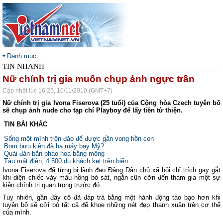
Danh mục
TIN NHANH
Nữ chính trị gia muốn chụp ảnh ngực trần
Cập nhật lúc 16:25, 10/11/2010 (GMT+7)
Nữ chính trị gia Ivona Fiserova (25 tuổi) của Cộng hòa Czech tuyên bố
sẽ chụp ảnh nude cho tạp chí Playboy để lấy tiền từ thiện.
TIN BÀI KHÁC
Sống một mình trên đảo để được gần vong hồn con
Bom bưu kiện đã hạ máy bay Mỹ?
Quái đản bắn pháo hoa bằng mông
Tàu mất điện, 4.500 du khách kẹt trên biển
Ivona Fiserova đã từng bị lãnh đạo Đảng Dân chủ xã hội chỉ trích gay gắt
khi diện chiếc váy màu hồng bó sát, ngắn cũn cỡn đến tham gia một sự
kiện chính trị quan trọng trước đó.
Tuy nhiên, gần đây cô đã đáp trả bằng một hành động táo bạo hơn khi
tuyên bố sẽ cởi bỏ tất cả để khoe những nét đẹp thanh xuân trên cơ thể
của mình.