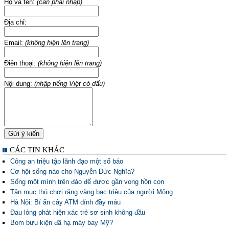
Họ và tên:
(cần phải nhập)
Địa chỉ:
Email:
(không hiện lên trang)
Điện thoại:
(không hiện lên trang)
Nội dung:
(nhập tiếng Việt có dấu)
CÁC TIN KHÁC
Công an triệu tập lãnh đạo một số báo
Cơ hội sống nào cho Nguyễn Đức Nghĩa?
Sống một mình trên đảo để được gần vong hồn con
Tận mục thú chơi răng vàng bạc triệu của người Mông
Hà Nội: Bí ẩn cây ATM dính đầy máu
Đau lòng phát hiện xác trẻ sơ sinh không đầu
Bom bưu kiện đã hạ máy bay Mỹ?