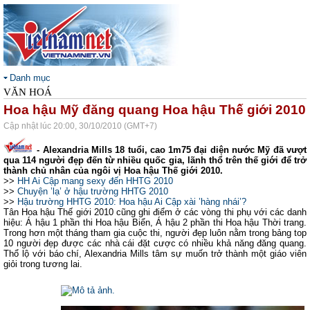
Danh mục
VĂN HOÁ
Hoa hậu Mỹ đăng quang Hoa hậu Thế giới 2010
Cập nhật lúc 20:00, 30/10/2010 (GMT+7)
-
Alexandria Mills 18 tuổi, cao 1m75 đại diện nước Mỹ đã vượt
qua 114 người đẹp đến từ nhiều quốc gia, lãnh thổ trên thế giới để trở
thành chủ nhân của ngôi vị Hoa hậu Thế giới 2010.
>>
HH Ai Cập mang sexy đến HHTG 2010
>>
Chuyện ’lạ’ ở hậu trường HHTG 2010
>>
Hậu trường HHTG 2010: Hoa hậu Ai Cập xài ’hàng nhái’?
Tân Hoa hậu Thế giới 2010 cũng ghi điểm ở các vòng thi phụ với các danh
hiệu: Á hậu 1 phần thi Hoa hậu Biển, Á hậu 2 phần thi Hoa hậu Thời trang.
Trong hơn một tháng tham gia cuộc thi, người đẹp luôn nằm trong bảng top
10 người đẹp được các nhà cái đặt cược có nhiều khả năng đăng quang.
Thổ lộ với báo chí, Alexandria Mills tâm sự muốn trở thành một giáo viên
giỏi trong tương lai.