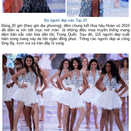
Ba người đẹp vào Top 20
Đúng 20 giờ (theo giờ địa phương), đêm chung kết Hoa hậu Hoàn vũ 2010
đã diễn ra với tiết mục mở màn là những điệu múa truyền thống mang
đậm bản sắc văn hóa dân tộc Trung Quốc. Sau đó, 115 người đẹp xuất
hiện trong trang váy dạ hội ngắn đồng phục. Trông các người đẹp ai cũng
lộng lẫy, tươi vui và tràn đầy hi vọng.