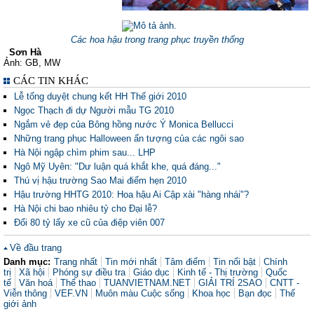
Các hoa hậu trong trang phục truyền thống
Sơn Hà
Ảnh: GB, MW
CÁC TIN KHÁC
Lễ tổng duyệt chung kết HH Thế giới 2010
Ngọc Thạch đi dự Người mẫu TG 2010
Ngắm vẻ đẹp của Bông hồng nước Ý Monica Bellucci
Những trang phục Halloween ấn tượng của các ngôi sao
Hà Nội ngập chìm phim sau... LHP
Ngô Mỹ Uyên: "Dư luận quá khắt khe, quá đáng..."
Thú vị hậu trường Sao Mai điểm hẹn 2010
Hậu trường HHTG 2010: Hoa hậu Ai Cập xài "hàng nhái"?
Hà Nội chi bao nhiêu tỷ cho Đại lễ?
Đổi 80 tỷ lấy xe cũ của điệp viên 007
Về đầu trang
Danh mục:
Trang nhất
Tin mới nhất
Tâm điểm
Tin nổi bật
Chính
trị
Xã hội
Phóng sự điều tra
Giáo dục
Kinh tế - Thị trường
Quốc
tế
Văn hoá
Thể thao
TUANVIETNAM.NET
GIẢI TRÍ 2SAO
CNTT -
Viễn thông
VEF.VN
Muôn màu Cuộc sống
Khoa học
Bạn đọc
Thế
giới ảnh