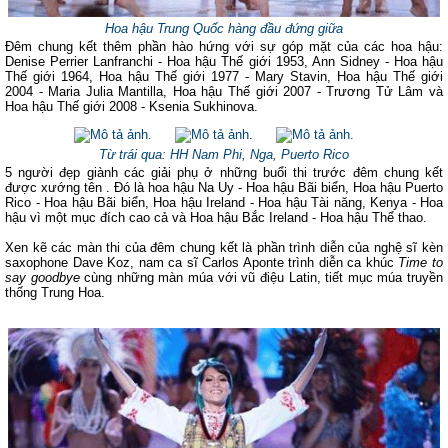
Hoa hậu Trung Quốc hàng đầu đứng giữa
Đêm chung kết thêm phần hào hứng với sự góp mặt của các hoa hậu:
Denise Perrier Lanfranchi - Hoa hậu Thế giới 1953, Ann Sidney - Hoa hậu
Thế giới 1964, Hoa hậu Thế giới 1977 - Mary Stavin, Hoa hậu Thế giới
2004 - Maria Julia Mantilla, Hoa hậu Thế giới 2007 - Trương Tử Lâm và
Hoa hậu Thế giới 2008 - Ksenia Sukhinova.
Từ trái qua: HH Nam Phi, Nga, Puerto Rico
5 người đẹp giành các giải phụ ở những buổi thi trước đêm chung kết
được xướng tên . Đó là hoa hậu Na Uy - Hoa hậu Bãi biển, Hoa hậu Puerto
Rico - Hoa hậu Bãi biển, Hoa hậu Ireland - Hoa hậu Tài năng, Kenya - Hoa
hậu vì một mục đích cao cả và Hoa hậu Bắc Ireland - Hoa hậu Thể thao.
Xen kẽ các màn thi của đêm chung kết là phần trình diễn của nghệ sĩ kèn
saxophone Dave Koz, nam ca sĩ Carlos Aponte trình diễn ca khúc
Time to
say goodbye
cùng những màn múa với vũ điệu Latin, tiết mục múa truyền
thống Trung Hoa.