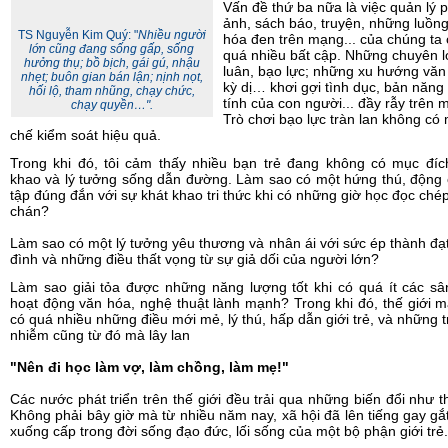
Vấn đề thứ ba nữa là việc quản lý 
ảnh, sách báo, truyện, những luồn
TS Nguyễn Kim Quý: "
Nhiều người
hóa đen trên mạng... của chúng ta
lớn cũng đang sống gấp, sống
quá nhiều bất cập. Những chuyên 
hưởng thụ; bồ bịch, gái gú, nhậu
luân, bạo lực; những xu hướng văn
nhẹt; buôn gian bán lận; nịnh nọt,
kỳ dị… khơi gợi tình dục, bản năng
hối lộ, tham nhũng, chạy chức,
tính của con người... đầy rẫy trên 
chạy quyền…".
Trò chơi bạo lực tràn lan không có
chế kiểm soát hiệu quả.
Trong khi đó, tôi cảm thấy nhiều bạn trẻ đang không có mục đíc
khao và lý tưởng sống dẫn đường. Làm sao có một hứng thú, động
tập đúng đắn với sự khát khao tri thức khi có những giờ học đọc ch
chán?
Làm sao có một lý tưởng yêu thương và nhân ái với sức ép thành đạt
đình và những điều thất vọng từ sự giả dối của người lớn?
Làm sao giải tỏa được những năng lượng tốt khi có quá ít các sâ
hoạt động văn hóa, nghệ thuật lành mạnh? Trong khi đó, thế giới m
có quá nhiều những điều mới mẻ, lý thú, hấp dẫn giới trẻ, và những t
nhiễm cũng từ đó mà lây lan
"Nên đi học làm vợ, làm chồng, làm mẹ!"
Các nước phát triển trên thế giới đều trải qua những biến đổi như t
Không phải bây giờ mà từ nhiều năm nay, xã hội đã lên tiếng gay gắ
xuống cấp trong đời sống đạo đức, lối sống của một bộ phận giới trẻ