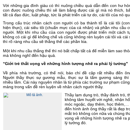
Với những gia đình giàu có thì nuông chiều quá dẫn đến con hư hỏ
con được nuông chiều thì sẽ làm bằng được cái gì mà nó thích, b
tất cả đạo đức, luật pháp, tức là phát triển cái tự do, cái tôi của nó qu
Trong cấu trúc nhân cách con người có ba thành tố là cái tôi (co
hiện thực), cái siêu tôi (chuẩn mực của cá nhân) và phần nhu cầu 
người. Một khi nhu cầu của con người được phát triển một cách t
không có cái gì để khống chế và cũng không rèn luyện cái tôi và cái s
thì rõ ràng nhu cầu sẽ thắng thế các phần kia.
Một khi nhu cầu thắng thế thì nó bất chấp tất cả để miễn làm sao t
mà không nghĩ đến hậu quả.
“Giới trẻ thất vọng về những hình tượng nhẽ ra phải lý tưởng"
Về phía nhà trường, có thể nói, báo chí đề cập rất nhiều đến ôn
Người thầy thực sự gương mẫu, thực sự là tấm gương sáng thì
nhiều lắm. Cái này nguyên nhân là từ phía các trường sư phạm cũn
mảng trong vấn đề rèn luyện về nhân cách người thầy.
Thầy lạm dụng trò, thầy đánh trò, t
không tâm huyết với nghề, nhận hối
móc ngoặc, dạy thêm, học thêm,…
đến hình ảnh ông thầy rất là đẹp tr
mắt trò không còn nữa và chúng th
vọng về những hình tượng nhẽ ra p
lý tưởng đó.