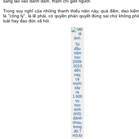
sàng lao vào đánh đấm, thậm chí giết người.
Trong suy nghĩ của những thanh thiếu niên này, quả đấm, dao kiế
là "công lý", là lẽ phải, có quyền phán quyết đúng sai chứ không ph
luật hay đạo đức xã hội.
Từ
đầu
năm
học
2009-
2010
đến
nay,
cả
nước
xảy
ra
1.600
vụ
học
sinh
(HS)
đánh
nhau,
trong
đó 7
HS tử