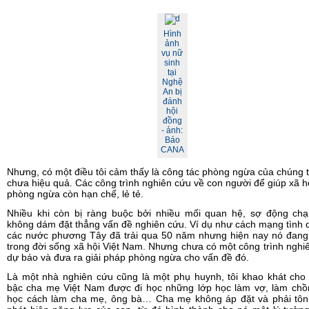
Hình
ảnh
vụ nữ
sinh
tại
Nghệ
An bị
đánh
hội
đồng
- ảnh:
Báo
CANA
Nhưng, có một điều tôi cảm thấy là công tác phòng ngừa của chúng 
chưa hiệu quả. Các công trình nghiên cứu về con người để giúp xã h
phòng ngừa còn hạn chế, lẻ tẻ.
Nhiều khi còn bị ràng buộc bởi nhiều mối quan hệ, sợ động ch
không dám đặt thẳng vấn đề nghiên cứu. Ví dụ như cách mạng tình
các nước phương Tây đã trải qua 50 năm nhưng hiện nay nó đang 
trong đời sống xã hội Việt Nam. Nhưng chưa có một công trình nghi
dự báo và đưa ra giải pháp phòng ngừa cho vấn đề đó.
Là một nhà nghiên cứu cũng là một phụ huynh, tôi khao khát cho
bậc cha mẹ Việt Nam được đi học những lớp học làm vợ, làm chồ
học cách làm cha mẹ, ông bà… Cha mẹ không áp đặt và phải tôn 