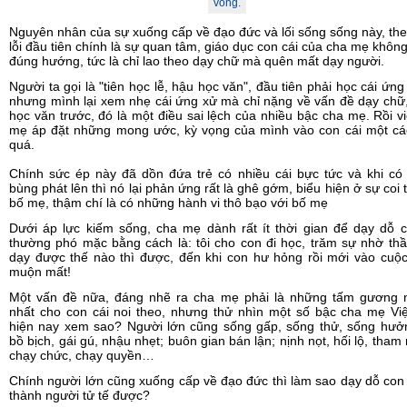
vong.
Nguyên nhân của sự xuống cấp về đạo đức và lối sống sống này, theo
lỗi đầu tiên chính là sự quan tâm, giáo dục con cái của cha mẹ không
đúng hướng, tức là chỉ lao theo dạy chữ mà quên mất dạy người.
Người ta gọi là "tiên học lễ, hậu học văn", đầu tiên phải học cái ứng
nhưng mình lại xem nhẹ cái ứng xử mà chỉ nặng về vấn đề dạy chữ,
học văn trước, đó là một điều sai lệch của nhiều bậc cha mẹ. Rồi v
mẹ áp đặt những mong ước, kỳ vọng của mình vào con cái một các
quá.
Chính sức ép này đã dồn đứa trẻ có nhiều cái bực tức và khi có
bùng phát lên thì nó lại phản ứng rất là ghê gớm, biểu hiện ở sự coi
bố mẹ, thậm chí là có những hành vi thô bạo với bố mẹ
Dưới áp lực kiếm sống, cha mẹ dành rất ít thời gian để dạy dỗ 
thường phó mặc bằng cách là: tôi cho con đi học, trăm sự nhờ thầ
dạy được thế nào thì được, đến khi con hư hỏng rồi mới vào cuộc 
muộn mất!
Một vấn đề nữa, đáng nhẽ ra cha mẹ phải là những tấm gương 
nhất cho con cái noi theo, nhưng thử nhìn một số bậc cha mẹ Vi
hiện nay xem sao? Người lớn cũng sống gấp, sống thử, sống hưởn
bồ bịch, gái gú, nhậu nhẹt; buôn gian bán lận; nịnh nọt, hối lộ, tham
chạy chức, chạy quyền…
Chính người lớn cũng xuống cấp về đạo đức thì làm sao dạy dỗ con 
thành người tử tế được?