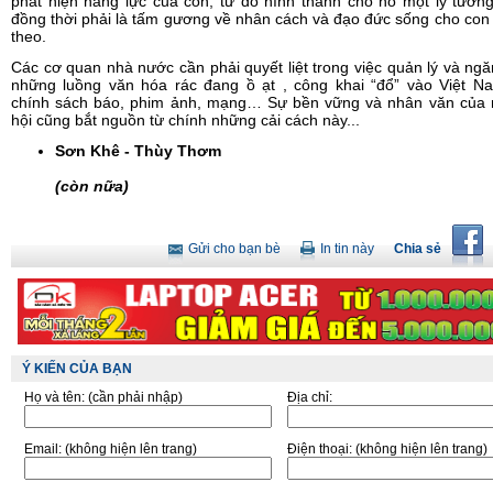
phát hiện năng lực của con, từ đó hình thành cho nó một lý tưởn
đồng thời phải là tấm gương về nhân cách và đạo đức sống cho con 
theo.
Các cơ quan nhà nước cần phải quyết liệt trong việc quản lý và ng
những luồng văn hóa rác đang ồ ạt , công khai “đổ” vào Việt N
chính sách báo, phim ảnh, mạng… Sự bền vững và nhân văn của 
hội cũng bắt nguồn từ chính những cải cách này...
Sơn Khê - Thùy Thơm
(còn nữa)
Gửi cho bạn bè
In tin này
Chia sẻ
Ý KIẾN CỦA BẠN
Họ và tên:
(cần phải nhập)
Địa chỉ:
Email:
(không hiện lên trang)
Điện thoại:
(không hiện lên trang)