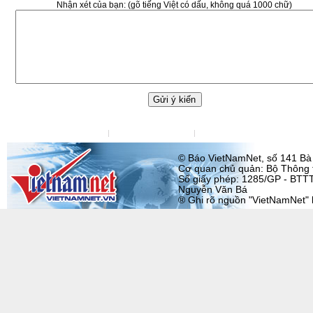
Nhận xét của bạn:
(gõ tiếng Việt có dấu, không quá 1000 chữ)
Liên hệ tòa soạn
Liên hệ quảng cáo
Đặt VietNamNet làm trang chu
© Báo VietNamNet, số 141 Bà T
Cơ quan chủ quản: Bộ Thông t
Số giấy phép: 1285/GP - BTTT
Nguyễn Văn Bá
® Ghi rõ nguồn "VietNamNet" khi