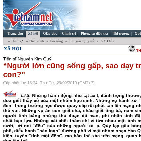
Trang chủ
Xã hội
Giáo dục
Chính trị
Phóng sự điều tra
Thị trường
Quố
Hình sự
Pháp đình
Đời sống
Chuyển động trẻ
Sức khỏe
XÃ HỘI
TH
Tiến sĩ Nguyễn Kim Quý:
“Người lớn cũng sống gấp, sao dạy t
con?”
Cập nhật lúc 15:24, Thứ Tư, 29/09/2010 (GMT+7)
-
LTS:
Những hành động như tạt axit, đánh trọng thươn
doạ giết thầy cô của một nhóm học sinh. Những vụ hành xử “
đen” trong trường học được quay clip rồi phát tán lên mạng n
thú vui. Những vụ án con giết cha, cháu giết ông bà, nam sin
người tình bằng những thủ đoạn dã man, phi nhân tính đ
chất bạo lực.
Những cái chết thảm chỉ vì tức nhau một ánh m
cười, lời nói “đểu” của những người xa lạ. Qùy lạy gấu bôn
phố, diễu hành “náo loạn” đường phố vì một nhóm nhạc Hàn Q
kiện, tuyển “tình một đêm”, rao bán thể xác trên mạng, quan h
dục tập thể…