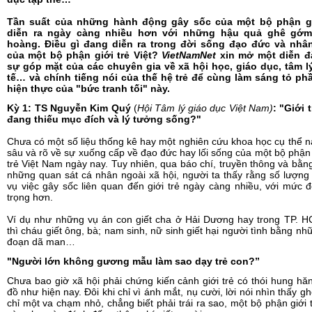
Tần suất của những hành động gây sốc của một bộ phận gi
diễn ra ngày càng nhiều hơn với những hậu quả ghê gớm
hoàng.
Điều gì đang diễn ra trong đời sống đạo đức và nhâ
của một bộ phận giới trẻ Việt?
VietNamNet
xin mở một diễn đ
sự góp mặt của các chuyên gia về xã hội học, giáo dục, tâm lý
tế… và chính tiếng nói của thế hệ trẻ để cùng làm sáng tỏ ph
hiện thực của "bức tranh tối" này.
Kỳ 1: TS Nguyễn Kim Quý
(
Hội Tâm lý giáo dục Việt Nam)
:
"Giới t
đang thiếu mục đích và lý tưởng sống?"
Chưa có một số liệu thống kê hay một nghiên cứu khoa học cụ thể 
sâu và rõ về sự xuống cấp về đạo đức hay lối sống của một bộ phận
trẻ Việt Nam ngày nay. Tuy nhiên, qua báo chí, truyền thông và bằn
những quan sát cá nhân ngoài xã hội, người ta thấy rằng số lượn
vụ việc gây sốc liên quan đến giới trẻ ngày càng nhiều, với mức 
trọng hơn.
Ví dụ như những vụ án con giết cha ở Hải Dương hay trong TP. H
thì cháu giết ông, bà; nam sinh, nữ sinh giết hại người tình bằng nh
đoạn dã man…
"Người lớn không gương mẫu làm sao dạy trẻ con?”
Chưa bao giờ xã hội phải chứng kiến cảnh giới trẻ có thói hung hă
đồ như hiện nay. Đôi khi chỉ vì ánh mắt, nụ cười, lời nói nhìn thấy gh
chỉ một va chạm nhỏ, chẳng biết phải trái ra sao, một bộ phận giới 